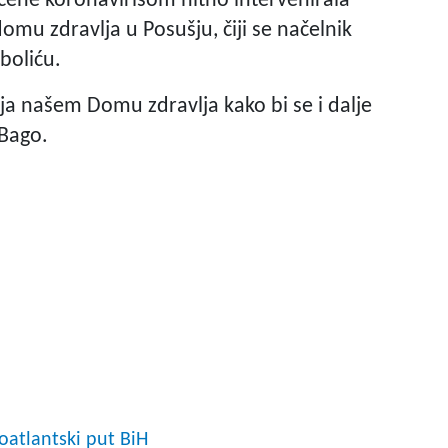
očene koronavirisom hitno intervenirala
mu zdravlja u Posušju, čiji se načelnik
boliću.
a našem Domu zdravlja kako bi se i dalje
 Bago.
oatlantski put BiH