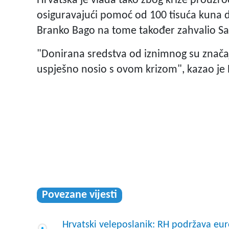
Hrvatska je vlada tako zbog krize prouzr
osiguravajući pomoć od 100 tisuća kuna do
Branko Bago na tome također zahvalio Sa
"Donirana sredstva od iznimnog su značaj
uspješno nosio s ovom krizom", kazao je
Povezane vijesti
Hrvatski veleposlanik: RH podržava eur