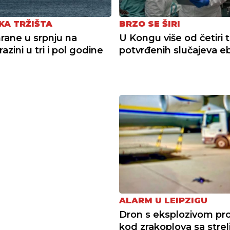
KA TRŽIŠTA
BRZO SE ŠIRI
hrane u srpnju na
U Kongu više od četiri 
 razini u tri i pol godine
potvrđenih slučajeva e
ALARM U LEIPZIGU
Dron s eksplozivom pr
kod zrakoplova sa strel