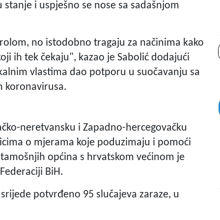
ju stanje i uspješno se nose sa sadašnjom
ontrolom, no istodobno tragaju za načinima kako
oji ih tek čekaju", kazao je Sabolić dodajući
okalnim vlastima dao potporu u suočavanju sa
 koronavirusa.
vačko-neretvansku i Zapadno-hercegovačku
nicima o mjerama koje poduzimaju i pomoći
 tamošnjih općina s hrvatskom većinom je
Federaciji BiH.
srijede potvrđeno 95 slučajeva zaraze, u