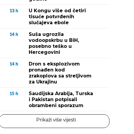
U Kongu više od četiri
13
h
tisuće potvrđenih
slučajeva ebole
Suša ugrozila
14
h
vodoopskrbu u BiH,
posebno teško u
Hercegovini
Dron s eksplozivom
14
h
pronađen kod
zrakoplova sa streljivom
za Ukrajinu
Saudijska Arabija, Turska
15
h
i Pakistan potpisali
obrambeni sporazum
Prikaži više vijesti