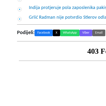
Indija protjeruje pola zaposlenika pak
Grlić Radman nije potvrdio Stierov odl
Podijeli:
Facebook
X
WhatsApp
Viber
Email