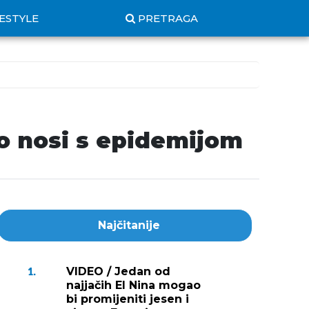
FESTYLE
PRETRAGA
o nosi s epidemijom
Najčitanije
VIDEO / Jedan od
1.
najjačih El Nina mogao
bi promijeniti jesen i