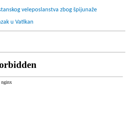
istanskog veleposlanstva zbog špijunaže
azak u Vatikan