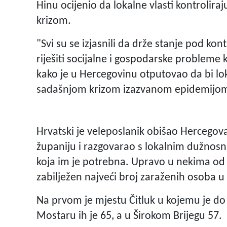
Hinu ocijenio da lokalne vlasti kontrolira
krizom.
"Svi su se izjasnili da drže stanje pod k
riješiti socijalne i gospodarske probleme k
kako je u Hercegovinu otputovao da bi l
sadašnjom krizom izazvanom epidemijom
Hrvatski je veleposlanik obišao Hercego
županiju i razgovarao s lokalnim dužnos
koja im je potrebna. Upravo u nekima od
zabilježen najveći broj zaraženih osoba u 
Na prvom je mjestu Čitluk u kojemu je do 
Mostaru ih je 65, a u Širokom Brijegu 57.