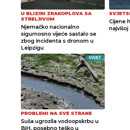
U BLIZINI ZRAKOPLOVA SA
SVJETS
STRELJIVOM
Cijene 
Njemačko nacionalno
najvišoj
sigurnosno vijeće sastalo se
zbog incidenta s dronom u
Leipzigu
SVIJET
PROBLEMI NA SVE STRANE
Suša ugrozila vodoopskrbu u
BiH, posebno teško u