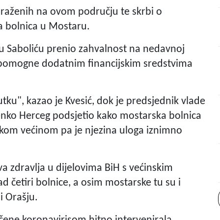
zaraženih na ovom području te skrbi o
ka bolnica u Mostaru.
ku Saboliću prenio zahvalnost na nedavnoj
e pomogne dodatnim financijskim sredstvima
u", kazao je Kvesić, dok je predsjednik vlade
nko Herceg podsjetio kako mostarska bolnica
atskom većinom pa je njezina uloga iznimno
zdravlja u dijelovima BiH s većinskim
d četiri bolnice, a osim mostarske tu su i
 i Orašju.