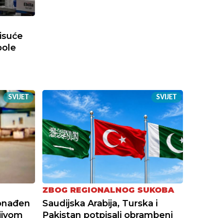
tisuće
bole
SVIJET
SVIJET
ZBOG REGIONALNOG SUKOBA
onađen
Saudijska Arabija, Turska i
jivom
Pakistan potpisali obrambeni