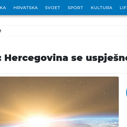
IKA
HRVATSKA
SVIJET
SPORT
KULTURA
LI
M
: Hercegovina se uspješn