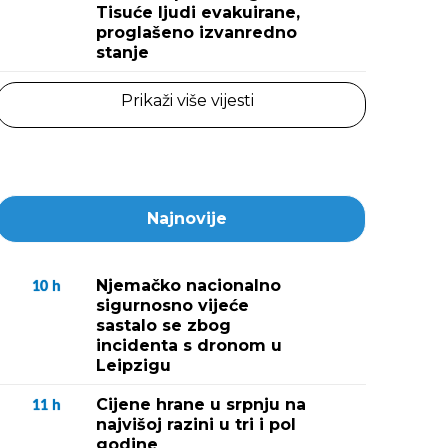
Tisuće ljudi evakuirane,
proglašeno izvanredno
stanje
Prikaži više vijesti
Najnovije
Njemačko nacionalno
10
h
sigurnosno vijeće
sastalo se zbog
incidenta s dronom u
Leipzigu
Cijene hrane u srpnju na
11
h
najvišoj razini u tri i pol
godine