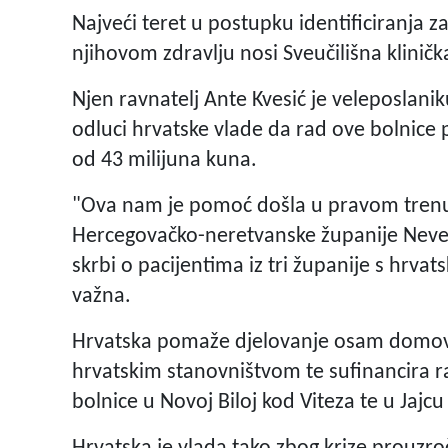
Najveći teret u postupku identificiranja 
njihovom zdravlju nosi Sveučilišna klinič
Njen ravnatelj Ante Kvesić je veleposlani
odluci hrvatske vlade da rad ove bolnic
od 43 milijuna kuna.
"Ova nam je pomoć došla u pravom trenutk
Hercegovačko-neretvanske županije Neve
skrbi o pacijentima iz tri županije s hrv
važna.
Hrvatska pomaže djelovanje osam domova 
hrvatskim stanovništvom te sufinancira ra
bolnice u Novoj Biloj kod Viteza te u Jajcu