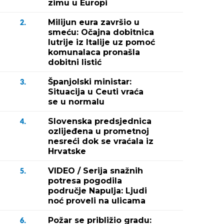
zimu u Europi
Milijun eura završio u
2.
smeću: Očajna dobitnica
lutrije iz Italije uz pomoć
komunalaca pronašla
dobitni listić
Španjolski ministar:
3.
Situacija u Ceuti vraća
se u normalu
Slovenska predsjednica
4.
ozlijeđena u prometnoj
nesreći dok se vraćala iz
Hrvatske
VIDEO / Serija snažnih
5.
potresa pogodila
područje Napulja: Ljudi
noć proveli na ulicama
Požar se približio gradu:
6.