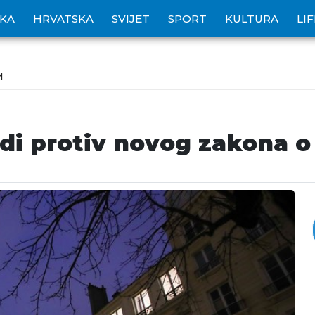
IKA
HRVATSKA
SVIJET
SPORT
KULTURA
LI
M
di protiv novog zakona o