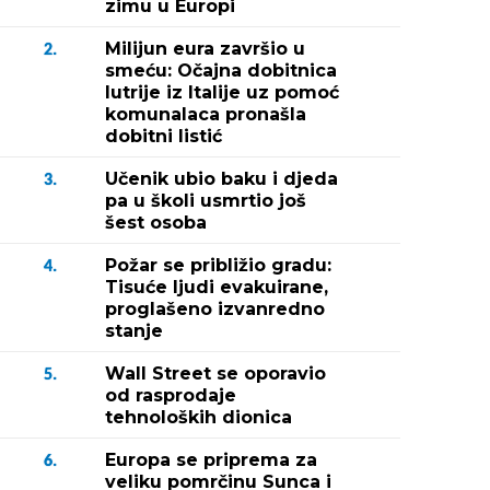
zimu u Europi
Milijun eura završio u
2.
smeću: Očajna dobitnica
lutrije iz Italije uz pomoć
komunalaca pronašla
dobitni listić
Učenik ubio baku i djeda
3.
pa u školi usmrtio još
šest osoba
Požar se približio gradu:
4.
Tisuće ljudi evakuirane,
proglašeno izvanredno
stanje
Wall Street se oporavio
5.
od rasprodaje
tehnoloških dionica
Europa se priprema za
6.
veliku pomrčinu Sunca i