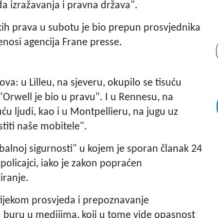
oda izražavanja i pravna država".
ih prava u subotu je bio prepun prosvjednika
renosi agencija Frane presse.
a: u Lilleu, na sjeveru, okupilo se tisuću
"Orwell je bio u pravu". I u Rennesu, na
u ljudi, kao i u Montpellieru, na jugu uz
stiti naše mobitele".
balnoj sigurnosti" u kojem je sporan članak 24
policajci, iako je zakon popraćen
iranje.
tijekom prosvjeda i prepoznavanje
 buru u medijima, koji u tome vide opasnost