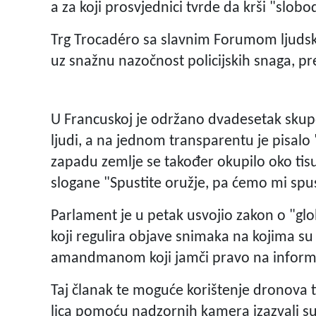
a za koji prosvjednici tvrde da krši "slob
Trg Trocadéro sa slavnim Forumom ljudsk
uz snažnu nazočnost policijskih snaga, p
U Francuskoj je održano dvadesetak skupov
ljudi, a na jednom transparentu je pisalo 
zapadu zemlje se također okupilo oko tisuć
slogane "Spustite oružje, pa ćemo mi spu
Parlament je u petak usvojio zakon o "glo
koji regulira objave snimaka na kojima su 
amandmanom koji jamči pravo na inform
Taj članak te moguće korištenje dronova 
lica pomoću nadzornih kamera izazvali su