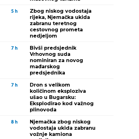
Zbog niskog vodostaja
5
h
rijeka, Njemačka ukida
zabranu teretnog
cestovnog prometa
nedjeljom
Bivši predsjednik
7
h
Vrhovnog suda
nominiran za novog
mađarskog
predsjednika
Dron s velikom
7
h
količinom eksploziva
ušao u Bugarsku:
Eksplodirao kod važnog
plinovoda
Njemačka zbog niskog
8
h
vodostaja ukida zabranu
vožnje kamiona