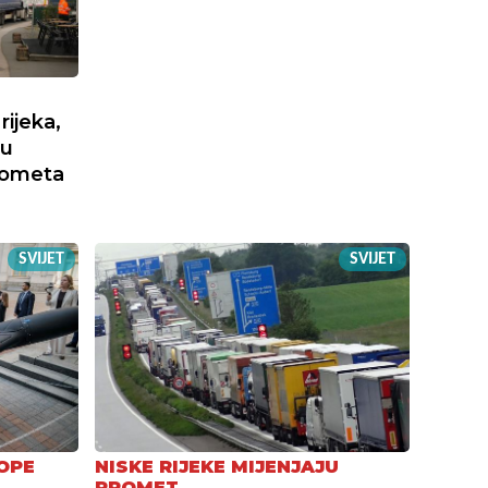
ijeka,
nu
rometa
SVIJET
SVIJET
OPE
NISKE RIJEKE MIJENJAJU
PROMET