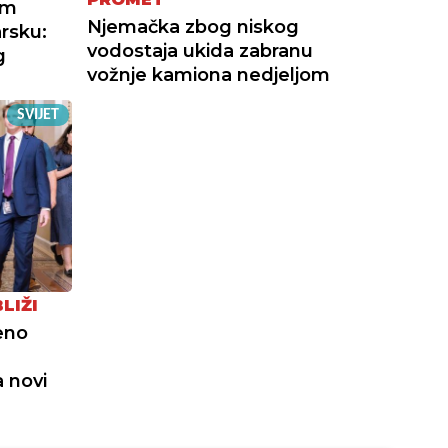
om
Njemačka zbog niskog
rsku:
vodostaja ukida zabranu
g
vožnje kamiona nedjeljom
SVIJET
LIŽI
eno
 novi