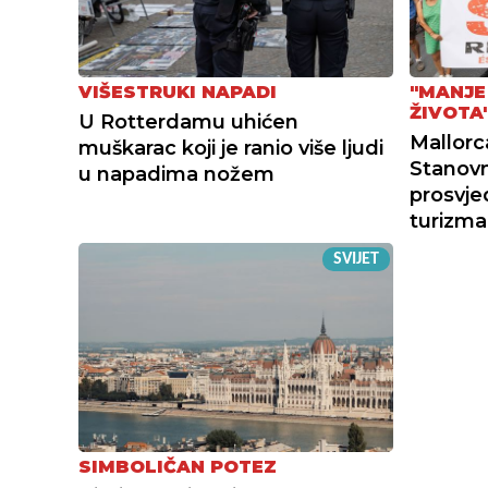
VIŠESTRUKI NAPADI
"MANJE
ŽIVOTA
U Rotterdamu uhićen
Mallorca
muškarac koji je ranio više ljudi
Stanovn
u napadima nožem
prosvje
turizma
SVIJET
SIMBOLIČAN POTEZ