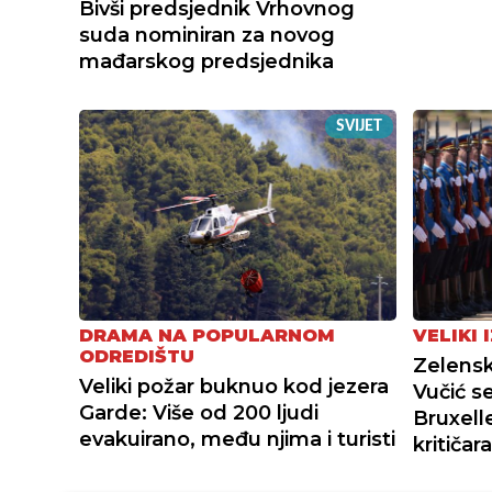
Bivši predsjednik Vrhovnog
suda nominiran za novog
mađarskog predsjednika
SVIJET
DRAMA NA POPULARNOM
VELIKI 
ODREDIŠTU
Zelensk
Veliki požar buknuo kod jezera
Vučić s
Garde: Više od 200 ljudi
Bruxell
evakuirano, među njima i turisti
kritičara