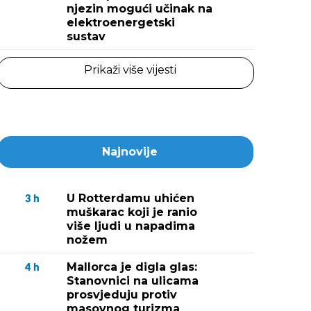
njezin mogući učinak na
elektroenergetski
sustav
Prikaži više vijesti
Najnovije
U Rotterdamu uhićen
3
h
muškarac koji je ranio
više ljudi u napadima
nožem
Mallorca je digla glas:
4
h
Stanovnici na ulicama
prosvjeduju protiv
masovnog turizma