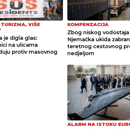
 TURIZMA, VIŠE
KOMPENZACIJA
"
Zbog niskog vodostaja r
 je digla glas:
Njemačka ukida zabra
ici na ulicama
teretnog cestovnog p
duju protiv masovnog
nedjeljom
ALARM NA ISTOKU EUR