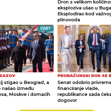
Dron s velikom količin
eksploziva ušao u Buga
Eksplodirao kod važno
plinovoda
SVIJET
IZAZOV
PRORAČUNSKI ROK SE B
ij stigao u Beograd, a
Senat odobrio privrem
e našao između
financiranje vlade,
esa, Moskve i domaćih
republikance sada čeka
dogovor