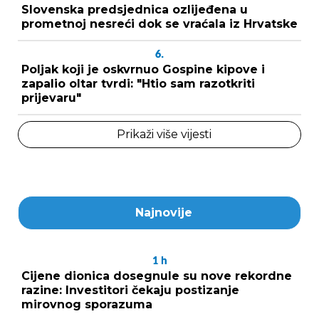
Slovenska predsjednica ozlijeđena u
prometnoj nesreći dok se vraćala iz Hrvatske
6.
Poljak koji je oskvrnuo Gospine kipove i
zapalio oltar tvrdi: "Htio sam razotkriti
prijevaru"
Prikaži više vijesti
Najnovije
1
h
Cijene dionica dosegnule su nove rekordne
razine: Investitori čekaju postizanje
mirovnog sporazuma