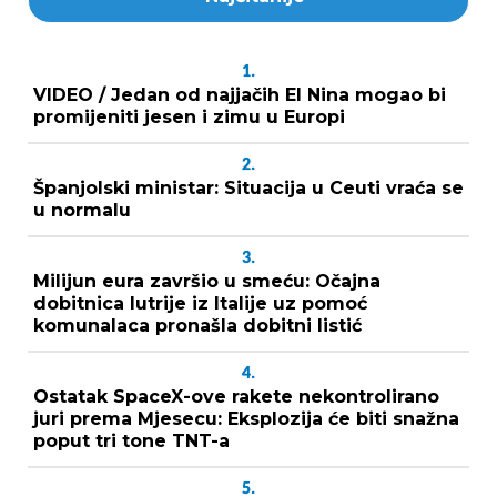
1.
VIDEO / Jedan od najjačih El Nina mogao bi
promijeniti jesen i zimu u Europi
2.
Španjolski ministar: Situacija u Ceuti vraća se
u normalu
3.
Milijun eura završio u smeću: Očajna
dobitnica lutrije iz Italije uz pomoć
komunalaca pronašla dobitni listić
4.
Ostatak SpaceX-ove rakete nekontrolirano
juri prema Mjesecu: Eksplozija će biti snažna
poput tri tone TNT-a
5.