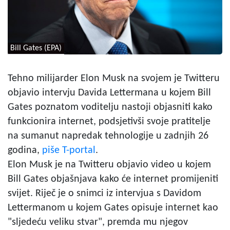
Bill Gates (EPA)
Tehno milijarder Elon Musk na svojem je Twitteru
objavio intervju Davida Lettermana u kojem Bill
Gates poznatom voditelju nastoji objasniti kako
funkcionira internet, podsjetivši svoje pratitelje
na sumanut napredak tehnologije u zadnjih 26
godina,
piše T-portal
.
Elon Musk je na Twitteru objavio video u kojem
Bill Gates objašnjava kako će internet promijeniti
svijet. Riječ je o snimci iz intervjua s Davidom
Lettermanom u kojem Gates opisuje internet kao
"sljedeću veliku stvar", premda mu njegov