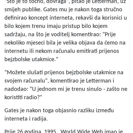
"Što je to točno, dovraga", pitao je Letterman, uz
smijeh publike. Gates mu je nakon toga stručno
definirao koncept interneta, rekavši da korisnici u
bilo kojem trenu imaju pristup bilo kojem
sadržaju, na što je voditelj komentirao: "Prije
nekoliko mjeseci bila je velika objava da ćemo na
internetu ili nekom računalu emitirati prijenos
bejzbolske utakmice."
"Možete slušati prijenos bejzbolske utakmice na
svojem računalu", komentirao je Letterman i
nadodao: "U jednom mi je trenu sinulo - zašto ne
koristiti radio?"
Gates je nakon toga objasnio razliku između
interneta i radija.
Prije 26 godina, 1995.,
World Wide Web
imao je