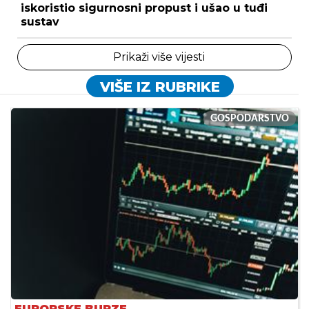
iskoristio sigurnosni propust i ušao u tuđi
sustav
Prikaži više vijesti
VIŠE IZ RUBRIKE
GOSPODARSTVO
EUROPSKE BURZE