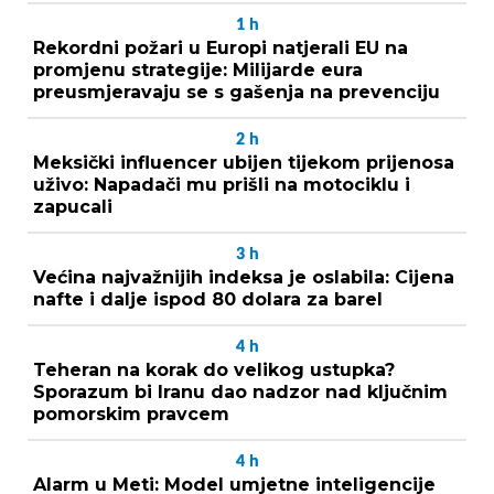
1
h
Rekordni požari u Europi natjerali EU na
promjenu strategije: Milijarde eura
preusmjeravaju se s gašenja na prevenciju
2
h
Meksički influencer ubijen tijekom prijenosa
uživo: Napadači mu prišli na motociklu i
zapucali
3
h
Većina najvažnijih indeksa je oslabila: Cijena
nafte i dalje ispod 80 dolara za barel
4
h
Teheran na korak do velikog ustupka?
Sporazum bi Iranu dao nadzor nad ključnim
pomorskim pravcem
4
h
Alarm u Meti: Model umjetne inteligencije