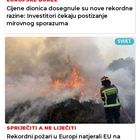
Cijene dionica dosegnule su nove rekordne
razine: Investitori čekaju postizanje
mirovnog sporazuma
SVIJET
SPRIJEČITI A NE LIJEČITI
Rekordni požari u Europi natjerali EU na