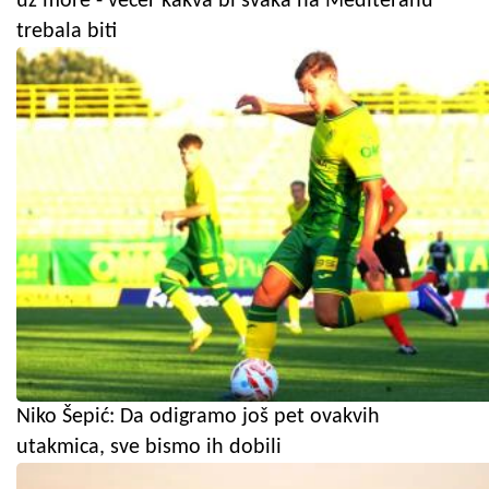
uz more - večer kakva bi svaka na Mediteranu
trebala biti
Niko Šepić: Da odigramo još pet ovakvih
utakmica, sve bismo ih dobili