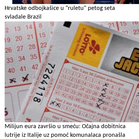
Hrvatske odbojkašice u "ruletu" petog seta
svladale Brazil
Milijun eura završio u smeću: Očajna dobitnica
lutrije iz Italije uz pomoć komunalaca pronašla