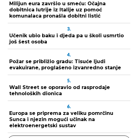
Milijun eura završio u smeću: Očajna
dobitnica lutrije iz Italije uz pomoć
komunalaca pronašla dobitni listić
3.
Učenik ubio baku i djeda pa u školi usmrtio
još šest osoba
4.
Požar se približio gradu: Tisuće ljudi
evakuirane, proglašeno izvanredno stanje
5.
Wall Street se oporavio od rasprodaje
tehnoloških dionica
6.
Europa se priprema za veliku pomrčinu
Sunca i njezin mogući učinak na
elektroenergetski sustav