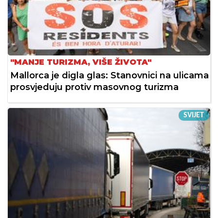
"MANJE TURIZMA, VIŠE ŽIVOTA"
Mallorca je digla glas: Stanovnici na ulicama
prosvjeduju protiv masovnog turizma
SVIJET