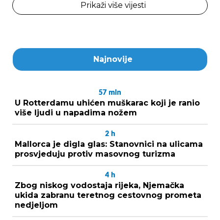
Prikaži više vijesti
Najnovije
57
min
U Rotterdamu uhićen muškarac koji je ranio
više ljudi u napadima nožem
2
h
Mallorca je digla glas: Stanovnici na ulicama
prosvjeduju protiv masovnog turizma
4
h
Zbog niskog vodostaja rijeka, Njemačka
ukida zabranu teretnog cestovnog prometa
nedjeljom