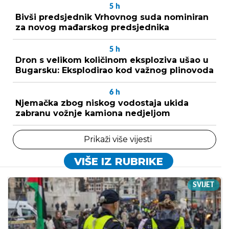
5
h
Bivši predsjednik Vrhovnog suda nominiran
za novog mađarskog predsjednika
5
h
Dron s velikom količinom eksploziva ušao u
Bugarsku: Eksplodirao kod važnog plinovoda
6
h
Njemačka zbog niskog vodostaja ukida
zabranu vožnje kamiona nedjeljom
Prikaži više vijesti
VIŠE IZ RUBRIKE
SVIJET