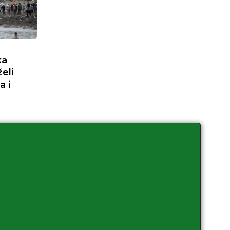
ka
eli
a i