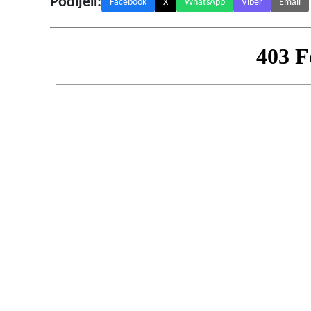
Podijeli:
Facebook
X
WhatsApp
Viber
Email