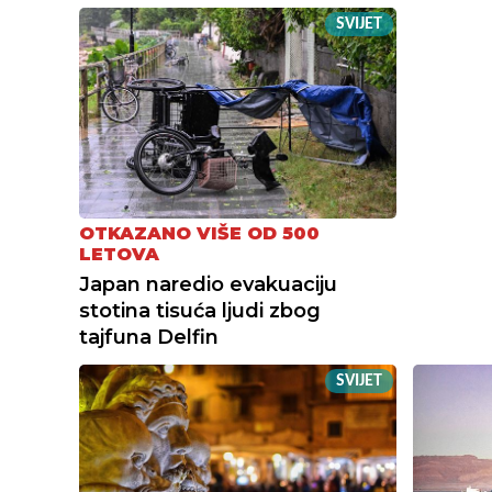
SVIJET
OTKAZANO VIŠE OD 500
LETOVA
Japan naredio evakuaciju
stotina tisuća ljudi zbog
tajfuna Delfin
SVIJET