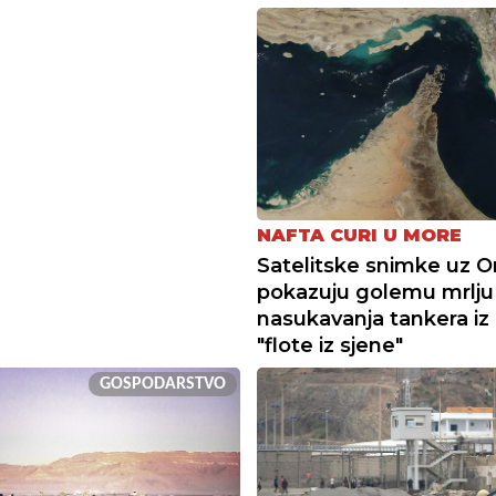
NAFTA CURI U MORE
Satelitske snimke uz 
pokazuju golemu mrlju
nasukavanja tankera iz
"flote iz sjene"
GOSPODARSTVO