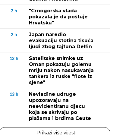
"Crnogorska vlada
2
h
pokazala je da poštuje
Hrvatsku"
Japan naredio
2
h
evakuaciju stotina tisuća
ljudi zbog tajfuna Delfin
Satelitske snimke uz
12
h
Oman pokazuju golemu
mrlju nakon nasukavanja
tankera iz ruske "flote iz
sjene"
Nevladine udruge
13
h
upozoravaju na
neevidentiranu djecu
koja se skrivaju po
plažama i brdima Ceute
Prikaži više vijesti