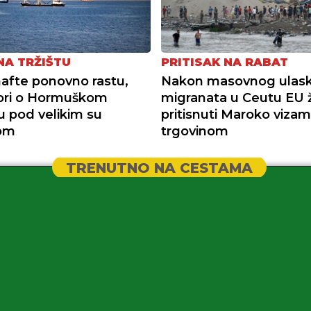
NA TRŽIŠTU
PRITISAK NA RABAT
nafte ponovno rastu,
Nakon masovnog ulas
ori o Hormuškom
migranata u Ceutu EU ž
u pod velikim su
pritisnuti Maroko vizam
kom
trgovinom
TRENUTNO NA CESTAMA