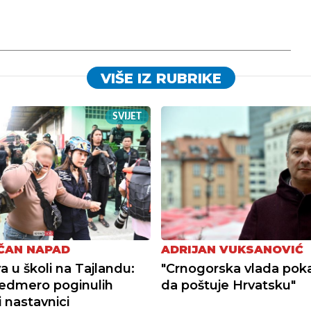
VIŠE IZ RUBRIKE
SVIJET
ČAN NAPAD
ADRIJAN VUKSANOVIĆ
a u školi na Tajlandu:
"Crnogorska vlada poka
edmero poginulih
da poštuje Hrvatsku"
i nastavnici