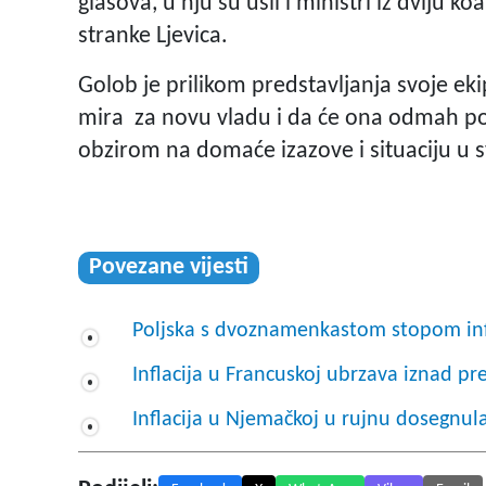
glasova, u nju su ušli i ministri iz dviju ko
stranke Ljevica.
Golob je prilikom predstavljanja svoje e
mira za novu vladu i da će ona odmah počet
obzirom na domaće izazove i situaciju u s
Povezane vijesti
Poljska s dvoznamenkastom stopom infl
Inflacija u Francuskoj ubrzava iznad pr
Inflacija u Njemačkoj u rujnu dosegnul