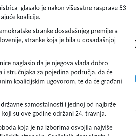
nistrica glasalo je nakon višesatne rasprave 53
ajuće koalicije.
e demokratske stranke dosadašnjeg premijera
ovenije, stranke koja je bila u dosadašnjoj
ice naglasio da je njegova vlada dobro
a i stručnjaka za pojedina područja, da će
anim koalicijskim ugovorom, te da će građani
ja državne samostalnosti i jednoj od najbrže
koji su ove godine održani 24. travnja.
oboda koja je na izborima osvojila najviše