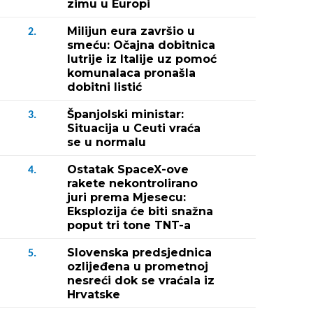
zimu u Europi
Milijun eura završio u
2.
smeću: Očajna dobitnica
lutrije iz Italije uz pomoć
komunalaca pronašla
dobitni listić
Španjolski ministar:
3.
Situacija u Ceuti vraća
se u normalu
Ostatak SpaceX-ove
4.
rakete nekontrolirano
juri prema Mjesecu:
Eksplozija će biti snažna
poput tri tone TNT-a
Slovenska predsjednica
5.
ozlijeđena u prometnoj
nesreći dok se vraćala iz
Hrvatske