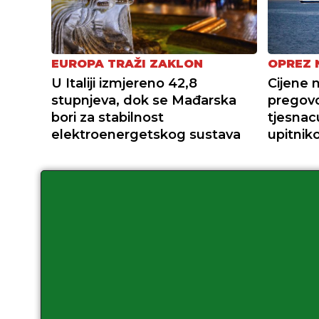
EUROPA TRAŽI ZAKLON
OPREZ 
U Italiji izmjereno 42,8
Cijene 
stupnjeva, dok se Mađarska
pregov
bori za stabilnost
tjesnac
elektroenergetskog sustava
upitni