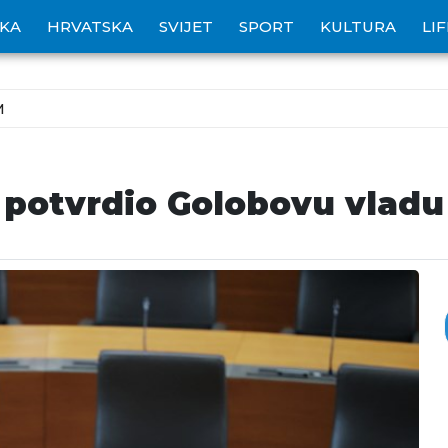
IKA
HRVATSKA
SVIJET
SPORT
KULTURA
LI
M
 potvrdio Golobovu vladu