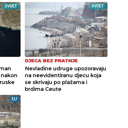
SVIJET
SVIJET
DJECA BEZ PRATNJE
Oman
Nevladine udruge upozoravaju
 nakon
na neevidentiranu djecu koja
 ruske
se skrivaju po plažama i
brdima Ceute
EU