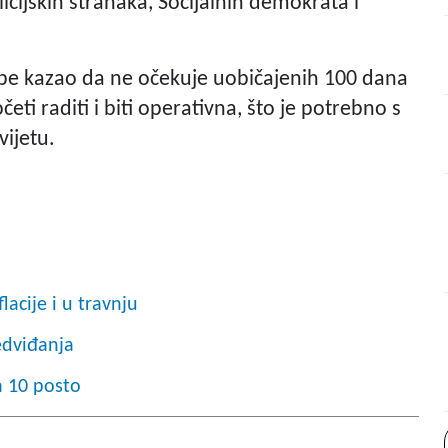
alicijskih stranaka, Socijalnih demokrata i
kipe kazao da ne očekuje uobičajenih 100 dana
i raditi i biti operativna, što je potrebno s
vijetu.
acije i u travnju
edviđanja
a 10 posto