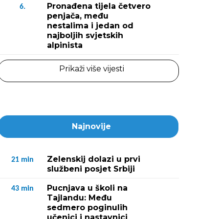
Pronađena tijela četvero
6.
penjača, među
nestalima i jedan od
najboljih svjetskih
alpinista
Prikaži više vijesti
Najnovije
Zelenskij dolazi u prvi
21
min
službeni posjet Srbiji
Pucnjava u školi na
43
min
Tajlandu: Među
sedmero poginulih
učenici i nastavnici