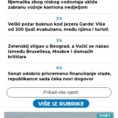
Njemačka zbog niskog vodostaja ukida
zabranu vožnje kamiona nedjeljom
2
h
Veliki požar buknuo kod jezera Garde: Više
od 200 ljudi evakuirano, među njima i turisti
3
h
Zelenskij stigao u Beograd, a Vučić se našao
između Bruxellesa, Moskve i domaćih
kritičara
4
h
Senat odobrio privremeno financiranje vlade,
republikance sada čeka novi dogovor
Prikaži više vijesti
VIŠE IZ RUBRIKE
SVIJET