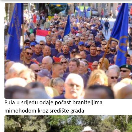
Pula u srijedu odaje počast braniteljima
mimohodom kroz središte grada