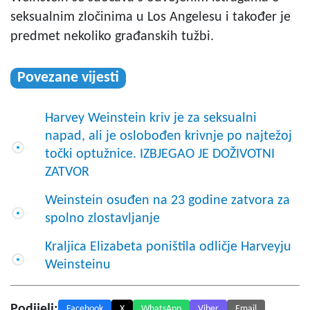
seksualnim zločinima u Los Angelesu i također je
predmet nekoliko građanskih tužbi.
Povezane vijesti
Harvey Weinstein kriv je za seksualni
napad, ali je oslobođen krivnje po najtežoj
točki optužnice. IZBJEGAO JE DOŽIVOTNI
ZATVOR
Weinstein osuđen na 23 godine zatvora za
spolno zlostavljanje
Kraljica Elizabeta poništila odličje Harveyju
Weinsteinu
Podijeli:
Facebook
X
WhatsApp
Viber
Email