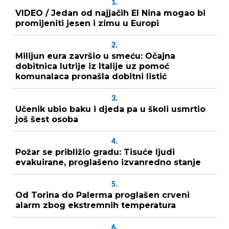
1.
VIDEO / Jedan od najjačih El Nina mogao bi
promijeniti jesen i zimu u Europi
2.
Milijun eura završio u smeću: Očajna
dobitnica lutrije iz Italije uz pomoć
komunalaca pronašla dobitni listić
3.
Učenik ubio baku i djeda pa u školi usmrtio
još šest osoba
4.
Požar se približio gradu: Tisuće ljudi
evakuirane, proglašeno izvanredno stanje
5.
Od Torina do Palerma proglašen crveni
alarm zbog ekstremnih temperatura
6.