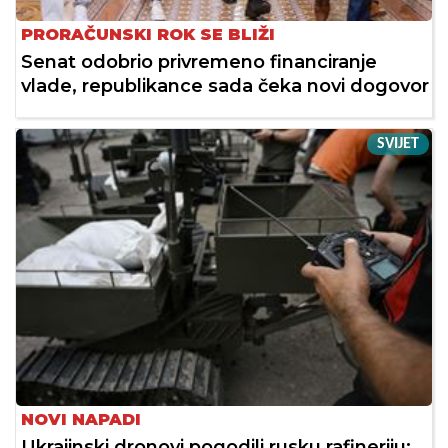
PRORAČUNSKI ROK SE BLIŽI
Senat odobrio privremeno financiranje
vlade, republikance sada čeka novi dogovor
SVIJET
NOVI NAPADI
Ukrajinski dronovi pogodili rusku rafineriju: