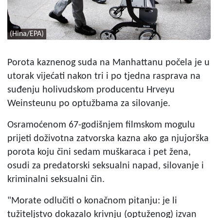
(Hina/EPA)
Porota kaznenog suda na Manhattanu počela je u
utorak vijećati nakon tri i po tjedna rasprava na
suđenju holivudskom producentu Hrveyu
Weinsteunu po optužbama za silovanje.
Osramoćenom 67-godišnjem filmskom mogulu
prijeti doživotna zatvorska kazna ako ga njujorška
porota koju čini sedam muškaraca i pet žena,
osudi za predatorski seksualni napad, silovanje i
kriminalni seksualni čin.
"Morate odlučiti o konačnom pitanju: je li
tužiteljstvo dokazalo krivnju (optuženog) izvan