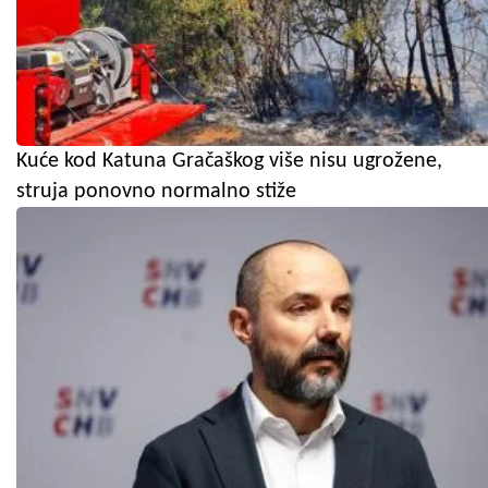
Kuće kod Katuna Gračaškog više nisu ugrožene,
struja ponovno normalno stiže