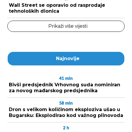
Wall Street se oporavio od rasprodaje
tehnoloških dionica
Prikaži više vijesti
Najnovije
41
min
Bivši predsjednik Vrhovnog suda nominiran
za novog mađarskog predsjednika
58
min
Dron s velikom količinom eksploziva ušao u
Bugarsku: Eksplodirao kod važnog plinovoda
2
h