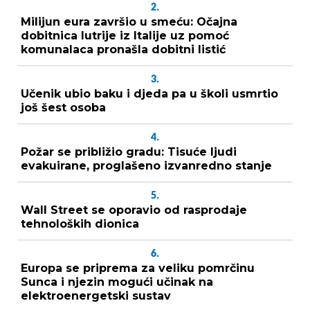
2.
Milijun eura završio u smeću: Očajna
dobitnica lutrije iz Italije uz pomoć
komunalaca pronašla dobitni listić
3.
Učenik ubio baku i djeda pa u školi usmrtio
još šest osoba
4.
Požar se približio gradu: Tisuće ljudi
evakuirane, proglašeno izvanredno stanje
5.
Wall Street se oporavio od rasprodaje
tehnoloških dionica
6.
Europa se priprema za veliku pomrčinu
Sunca i njezin mogući učinak na
elektroenergetski sustav