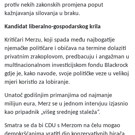
protiv nekih zakonskih promjena poput
kažnjavanja silovanja u braku.
Kandidat liberalno-gospodarskog krila
Kritičari Merzu, koji spada među najbogatije
njemačke političare i običava na termine dolaziti
privatnim zrakoplovom, predbacuju i angažman u
multinacionalnom investicijskom fondu Blackrock
gdje je, kako navode, svoje političke veze u velikoj
mjeri koristio za lobiranje.
Unatoč godišnjim primanjima od najmanje
milijun eura, Merz se u jednom intervjuu izjasnio
kao pripadnik „višeg srednjeg staleža“.
Smatra se da bi CDU s Merzom na čelu mogao
demokršćanima vratiti dio konzervativnih birača