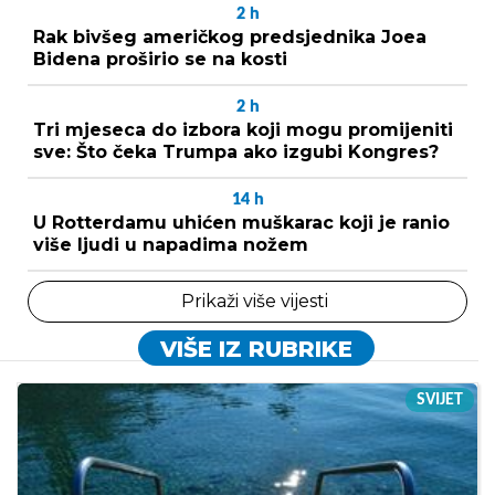
2
h
Rak bivšeg američkog predsjednika Joea
Bidena proširio se na kosti
2
h
Tri mjeseca do izbora koji mogu promijeniti
sve: Što čeka Trumpa ako izgubi Kongres?
14
h
U Rotterdamu uhićen muškarac koji je ranio
više ljudi u napadima nožem
Prikaži više vijesti
VIŠE IZ RUBRIKE
SVIJET