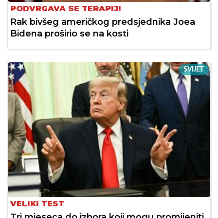
PODVRGAVA SE TERAPIJI
Rak bivšeg američkog predsjednika Joea
Bidena proširio se na kosti
SVIJET
VELIKI TEST
Tri mjeseca do izbora koji mogu promijeniti