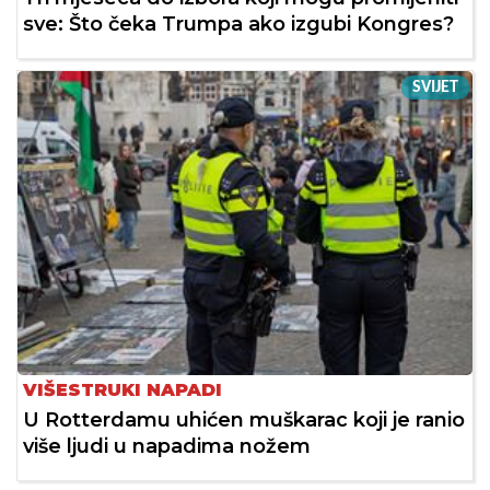
sve: Što čeka Trumpa ako izgubi Kongres?
SVIJET
VIŠESTRUKI NAPADI
U Rotterdamu uhićen muškarac koji je ranio
više ljudi u napadima nožem