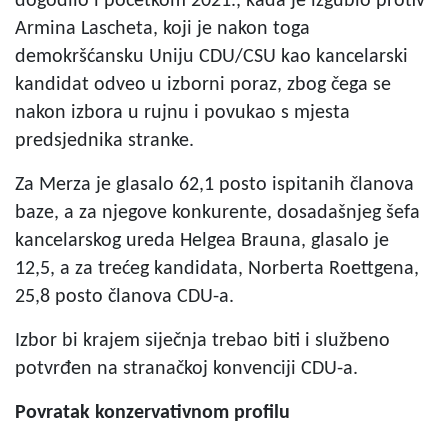
dogodilo i početkom 2021., kada je izgubio protiv
Armina Lascheta, koji je nakon toga
demokršćansku Uniju CDU/CSU kao kancelarski
kandidat odveo u izborni poraz, zbog čega se
nakon izbora u rujnu i povukao s mjesta
predsjednika stranke.
Za Merza je glasalo 62,1 posto ispitanih članova
baze, a za njegove konkurente, dosadašnjeg šefa
kancelarskog ureda Helgea Brauna, glasalo je
12,5, a za trećeg kandidata, Norberta Roettgena,
25,8 posto članova CDU-a.
Izbor bi krajem siječnja trebao biti i službeno
potvrđen na stranačkoj konvenciji CDU-a.
Povratak konzervativnom profilu