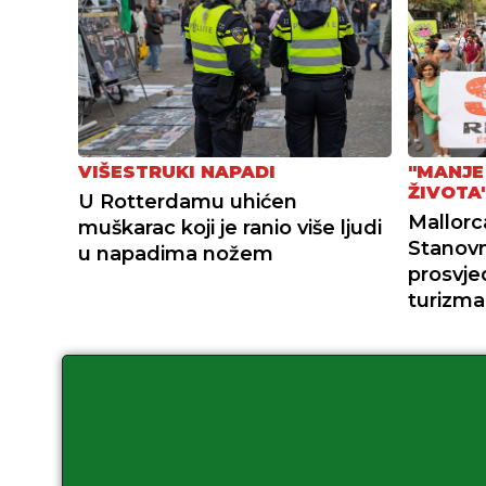
VIŠESTRUKI NAPADI
"MANJE
ŽIVOTA
U Rotterdamu uhićen
Mallorca
muškarac koji je ranio više ljudi
Stanovn
u napadima nožem
prosvje
turizma