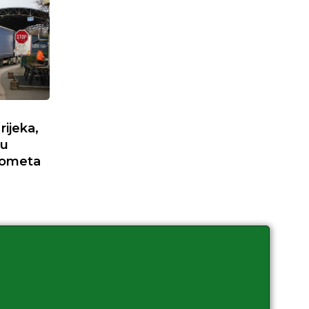
ijeka,
nu
rometa