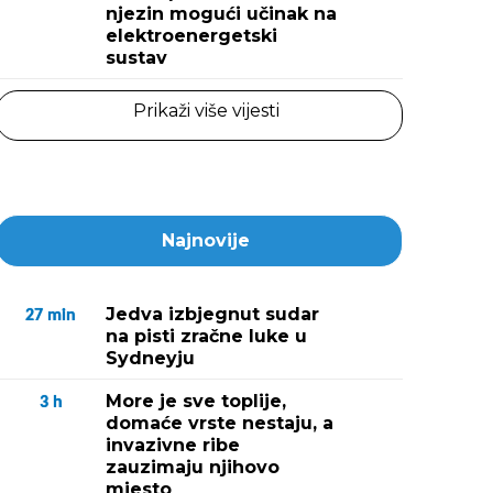
njezin mogući učinak na
elektroenergetski
sustav
Prikaži više vijesti
Najnovije
Jedva izbjegnut sudar
27
min
na pisti zračne luke u
Sydneyju
More je sve toplije,
3
h
domaće vrste nestaju, a
invazivne ribe
zauzimaju njihovo
mjesto