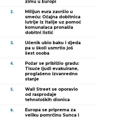
zimu u Europi
Milijun eura završio u
2.
smeću: Očajna dobitnica
lutrije iz Italije uz pomoć
komunalaca pronašla
dobitni listić
Učenik ubio baku i djeda
3.
pa u školi usmrtio još
šest osoba
Požar se približio gradu:
4.
Tisuće ljudi evakuirane,
proglašeno izvanredno
stanje
Wall Street se oporavio
5.
od rasprodaje
tehnoloških dionica
Europa se priprema za
6.
veliku pomrčinu Sunca i