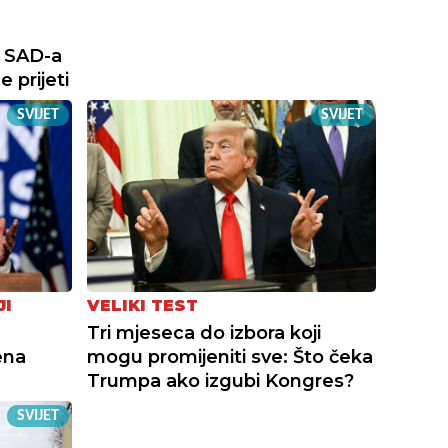
 SAD-a
 prijeti
SVIJET
SVIJET
JI
VELIKI TEST
Tri mjeseca do izbora koji
ena
mogu promijeniti sve: Što čeka
Trumpa ako izgubi Kongres?
SVIJET