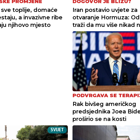
SKE PROMJENE
DOGOVOR JE BLIZU?
 sve toplije, domaće
Iran postavio uvjete za
staju, a invazivne ribe
otvaranje Hormuza: Od
ju njihovo mjesto
traži da mu više nikad ne
PODVRGAVA SE TERAPI
Rak bivšeg američkog
predsjednika Joea Bid
proširio se na kosti
SVIJET