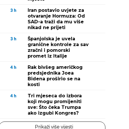
Iran postavio uvjete za
3
h
otvaranje Hormuza: Od
SAD-a traži da mu više
nikad ne prijeti
Španjolska je uvela
3
h
granične kontrole za sav
zračni i pomorski
promet iz Italije
Rak bivšeg američkog
4
h
predsjednika Joea
Bidena proširio se na
kosti
Tri mjeseca do izbora
4
h
koji mogu promijeniti
sve: Što čeka Trumpa
ako izgubi Kongres?
Prikaži više vijesti