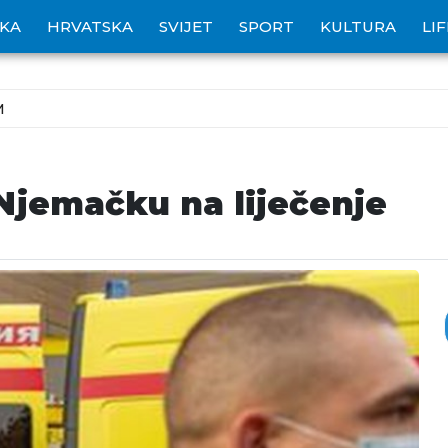
IKA
HRVATSKA
SVIJET
SPORT
KULTURA
LI
M
Njemačku na liječenje