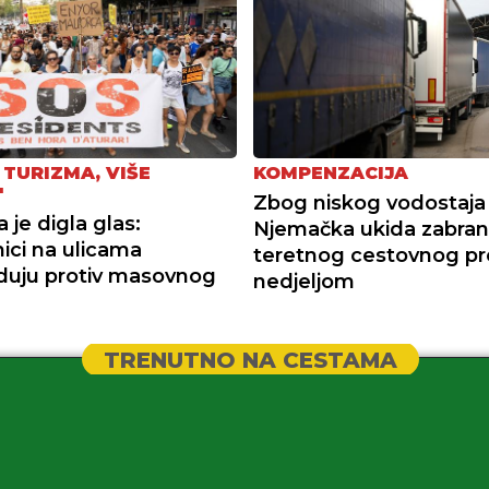
 TURIZMA, VIŠE
KOMPENZACIJA
"
Zbog niskog vodostaja r
 je digla glas:
Njemačka ukida zabra
ici na ulicama
teretnog cestovnog p
duju protiv masovnog
nedjeljom
TRENUTNO NA CESTAMA