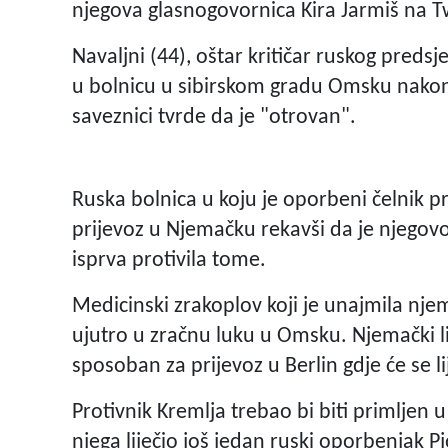
njegova glasnogovornica Kira Jarmiš na T
Navaljni (44), oštar kritičar ruskog predsj
u bolnicu u sibirskom gradu Omsku nakon št
saveznici tvrde da je "otrovan".
Ruska bolnica u koju je oporbeni čelnik pr
prijevoz u Njemačku rekavši da je njegovo
isprva protivila tome.
Medicinski zrakoplov koji je unajmila njem
ujutro u zračnu luku u Omsku. Njemački lije
sposoban za prijevoz u Berlin gdje će se lij
Protivnik Kremlja trebao bi biti primljen u
njega liječio još jedan ruski oporbenjak Pj