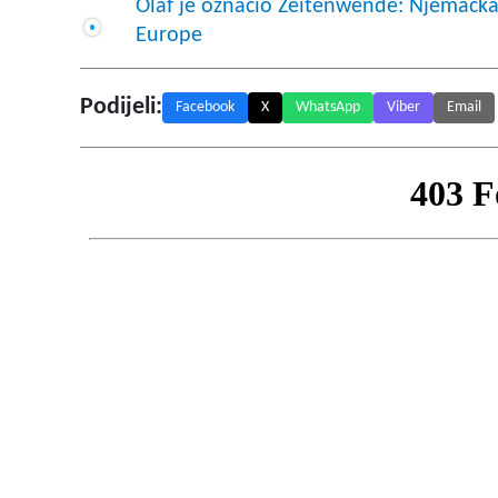
Olaf je označio Zeitenwende: Njemačka
Europe
Podijeli:
Facebook
X
WhatsApp
Viber
Email