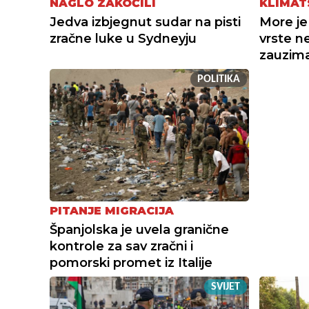
NAGLO ZAKOČILI
KLIMAT
Jedva izbjegnut sudar na pisti
More je
zračne luke u Sydneyju
vrste ne
zauzima
POLITIKA
PITANJE MIGRACIJA
Španjolska je uvela granične
kontrole za sav zračni i
pomorski promet iz Italije
SVIJET