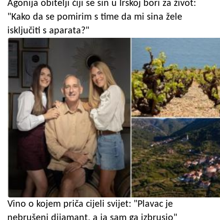
Agonija obitelji čiji se sin u Irskoj bori za život:
"Kako da se pomirim s time da mi sina žele
isključiti s aparata?"
Vino o kojem priča cijeli svijet: "Plavac je
nebrušeni dijamant, a ja sam ga izbrusio"