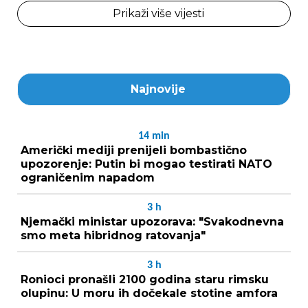
Prikaži više vijesti
Najnovije
14
min
Američki mediji prenijeli bombastično
upozorenje: Putin bi mogao testirati NATO
ograničenim napadom
3
h
Njemački ministar upozorava: "Svakodnevna
smo meta hibridnog ratovanja"
3
h
Ronioci pronašli 2100 godina staru rimsku
olupinu: U moru ih dočekale stotine amfora