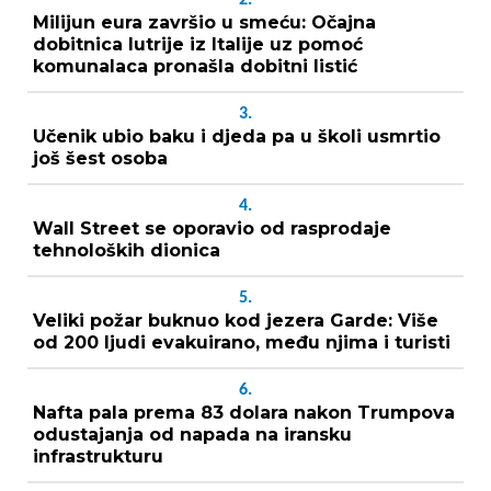
Milijun eura završio u smeću: Očajna
dobitnica lutrije iz Italije uz pomoć
komunalaca pronašla dobitni listić
3.
Učenik ubio baku i djeda pa u školi usmrtio
još šest osoba
4.
Wall Street se oporavio od rasprodaje
tehnoloških dionica
5.
Veliki požar buknuo kod jezera Garde: Više
od 200 ljudi evakuirano, među njima i turisti
6.
Nafta pala prema 83 dolara nakon Trumpova
odustajanja od napada na iransku
infrastrukturu