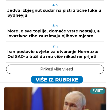
4
h
Jedva izbjegnut sudar na pisti zračne luke u
Sydneyju
6
h
More je sve toplije, domaće vrste nestaju, a
invazivne ribe zauzimaju njihovo mjesto
7
h
Iran postavio uvjete za otvaranje Hormuza:
Od SAD-a traži da mu više nikad ne prijeti
Prikaži više vijesti
VIŠE IZ RUBRIKE
SVIJET