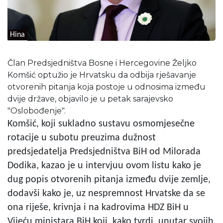
Hina
Član Predsjedništva Bosne i Hercegovine Željko
Komšić optužio je Hrvatsku da odbija rješavanje
otvorenih pitanja koja postoje u odnosima između
dvije države, objavilo je u petak sarajevsko
"Oslobođenje".
Komšić, koji sukladno sustavu osmomjesečne
rotacije u subotu preuzima dužnost
predsjedatelja Predsjedništva BiH od Milorada
Dodika, kazao je u intervjuu ovom listu kako je
dug popis otvorenih pitanja između dvije zemlje,
dodavši kako je, uz nespremnost Hrvatske da se
ona riješe, krivnja i na kadrovima HDZ BiH u
Vijeću ministara BiH koji, kako tvrdi, unutar svojih