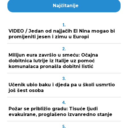
Najčitanije
1.
VIDEO / Jedan od najjačih El Nina mogao bi
promijeniti jesen i zimu u Europi
2.
Milijun eura završio u smeću: Očajna
dobitnica lutrije iz Italije uz pomoć
komunalaca pronašla dobitni listić
3.
Učenik ubio baku i djeda pa u školi usmrtio
još šest osoba
4.
Požar se približio gradu: Tisuće ljudi
evakuirane, proglašeno izvanredno stanje
5.