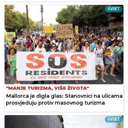
SVIJET
"MANJE TURIZMA, VIŠE ŽIVOTA"
Mallorca je digla glas: Stanovnici na ulicama
prosvjeduju protiv masovnog turizma
SVIJET