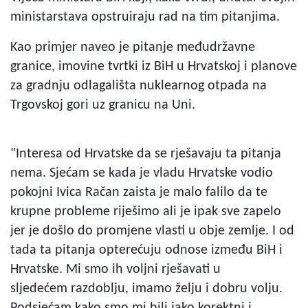
ministarstava opstruiraju rad na tim pitanjima.
Kao primjer naveo je pitanje međudržavne
granice, imovine tvrtki iz BiH u Hrvatskoj i planove
za gradnju odlagališta nuklearnog otpada na
Trgovskoj gori uz granicu na Uni.
"Interesa od Hrvatske da se rješavaju ta pitanja
nema. Sjećam se kada je vladu Hrvatske vodio
pokojni Ivica Račan zaista je malo falilo da te
krupne probleme riješimo ali je ipak sve zapelo
jer je došlo do promjene vlasti u obje zemlje. I od
tada ta pitanja opterećuju odnose između BiH i
Hrvatske. Mi smo ih voljni rješavati u
sljedećem razdoblju, imamo želju i dobru volju.
Podsjećam kako smo mi bili jako korektni i