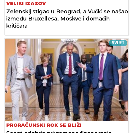
VELIKI IZAZOV
Zelenskij stigao u Beograd, a Vučić se našao
između Bruxellesa, Moskve i domaćih
kritičara
SVIJET
PRORAČUNSKI ROK SE BLIŽI