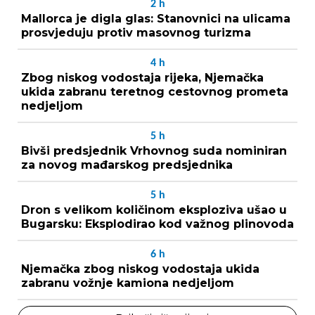
2
h
Mallorca je digla glas: Stanovnici na ulicama
prosvjeduju protiv masovnog turizma
4
h
Zbog niskog vodostaja rijeka, Njemačka
ukida zabranu teretnog cestovnog prometa
nedjeljom
5
h
Bivši predsjednik Vrhovnog suda nominiran
za novog mađarskog predsjednika
5
h
Dron s velikom količinom eksploziva ušao u
Bugarsku: Eksplodirao kod važnog plinovoda
6
h
Njemačka zbog niskog vodostaja ukida
zabranu vožnje kamiona nedjeljom