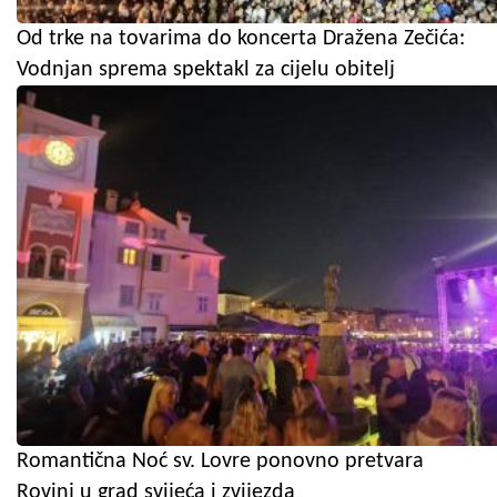
Od trke na tovarima do koncerta Dražena Zečića:
Vodnjan sprema spektakl za cijelu obitelj
Romantična Noć sv. Lovre ponovno pretvara
Rovinj u grad svijeća i zvijezda