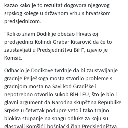
kazao kako je to rezultat dogovora njegovog
srpskog kolege u državnom vrhu s hrvatskom
predsjednicom.
"Koliko znam Dodik je obećao Hrvatskoj
predsjednici Kolindi Grabar Kitarović da će to
zaustavljati u Predsjedništvu BiH", izjavio je
Komšić.
Odbacio je Dodikove tvrdnje da bi zaustavljanje
gradnje Pelješkoga mosta stvorilo probleme s
gradnjom mosta na Savi kod Gradiške i
nepotrebno otvorilo sukob BiH i EU, što je bio i
glavni argument da Narodna skupština Republike
Srpske u četvrtak podupre veto i tako trajno
blokira stupanje na snagu odluke za koju su
glasovali Komšić i bošnjački član Predsjedništva