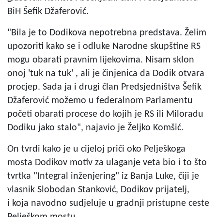
BiH Šefik Džaferović.
"Bila je to Dodikova nepotrebna predstava. Želim
upozoriti kako se i odluke Narodne skupštine RS
mogu obarati pravnim lijekovima. Nisam sklon
onoj 'tuk na tuk' , ali je činjenica da Dodik otvara
procjep. Sada ja i drugi član Predsjedništva Šefik
Džaferović možemo u federalnom Parlamentu
početi obarati procese do kojih je RS ili Miloradu
Dodiku jako stalo", najavio je Željko Komšić.
On tvrdi kako je u cijeloj priči oko Pelješkoga
mosta Dodikov motiv za ulaganje veta bio i to što
tvrtka "Integral inženjering" iz Banja Luke, čiji je
vlasnik Slobodan Stanković, Dodikov prijatelj,
i koja navodno sudjeluje u gradnji pristupne ceste
Pelješkom mostu.