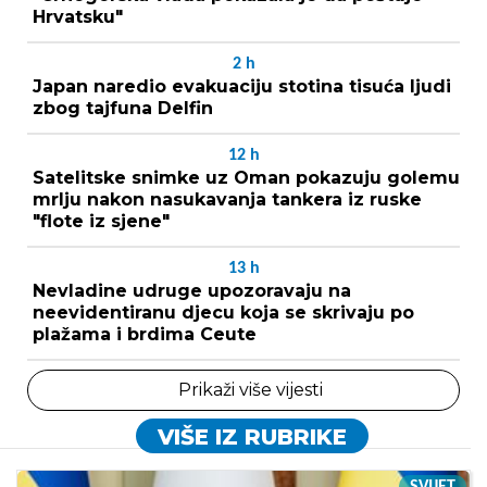
Hrvatsku"
2
h
Japan naredio evakuaciju stotina tisuća ljudi
zbog tajfuna Delfin
12
h
Satelitske snimke uz Oman pokazuju golemu
mrlju nakon nasukavanja tankera iz ruske
"flote iz sjene"
13
h
Nevladine udruge upozoravaju na
neevidentiranu djecu koja se skrivaju po
plažama i brdima Ceute
Prikaži više vijesti
VIŠE IZ RUBRIKE
SVIJET