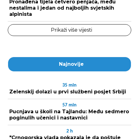
Pronađena tijela četvero penjača, među
nestalima i jedan od najboljih svjetskih
alpinista
Prikaži više vijesti
Najnovije
35
min
Zelenskij dolazi u prvi službeni posjet Srbiji
57
min
Pucnjava u školi na Tajlandu: Među sedmero
poginulih učenici i nastavnici
2
h
"Crnogorska vlada pokazala je da poštuje