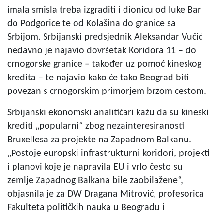
imala smisla treba izgraditi i dionicu od luke Bar
do Podgorice te od Kolašina do granice sa
Srbijom. Srbijanski predsjednik Aleksandar Vučić
nedavno je najavio dovršetak Koridora 11 – do
crnogorske granice – također uz pomoć kineskog
kredita – te najavio kako će tako Beograd biti
povezan s crnogorskim primorjem brzom cestom.
Srbijanski ekonomski analitičari kažu da su kineski
krediti „popularni“ zbog nezainteresiranosti
Bruxellesa za projekte na Zapadnom Balkanu.
„Postoje europski infrastrukturni koridori, projekti
i planovi koje je napravila EU i vrlo često su
zemlje Zapadnog Balkana bile zaobilažene“,
objasnila je za DW Dragana Mitrović, profesorica
Fakulteta političkih nauka u Beogradu i