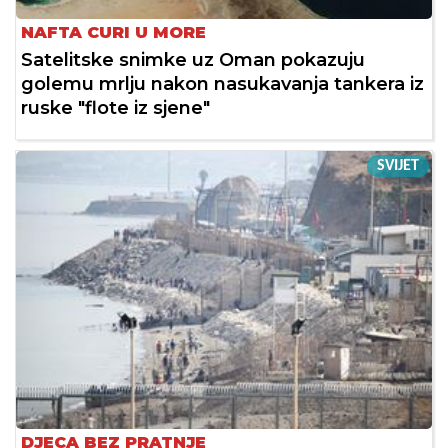
NAFTA CURI U MORE
Satelitske snimke uz Oman pokazuju
golemu mrlju nakon nasukavanja tankera iz
ruske "flote iz sjene"
SVIJET
DJECA BEZ PRATNJE