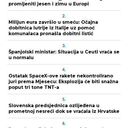
promijeniti jesen i zimu u Europi
2.
Milijun eura završio u smeću: Očajna
dobitnica lutrije iz Italije uz pomoć
komunalaca pronašla dobitni listić
3.
Španjolski ministar: Situacija u Ceuti vraća se
u normalu
4.
Ostatak SpaceX-ove rakete nekontrolirano
juri prema Mjesecu: Eksplozija će biti snažna
poput tri tone TNT-a
5.
Slovenska predsjednica ozlijeđena u
prometnoj nesreći dok se vraćala iz Hrvatske
6.