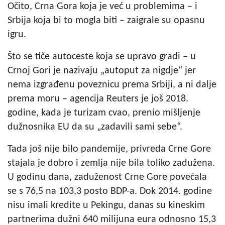
Očito, Crna Gora koja je već u problemima – i
Srbija koja bi to mogla biti – zaigrale su opasnu
igru.
Što se tiče autoceste koja se upravo gradi – u
Crnoj Gori je nazivaju „autoput za nigdje“ jer
nema izgrađenu poveznicu prema Srbiji, a ni dalje
prema moru – agencija Reuters je još 2018.
godine, kada je turizam cvao, prenio mišljenje
dužnosnika EU da su „zadavili sami sebe“.
Tada još nije bilo pandemije, privreda Crne Gore
stajala je dobro i zemlja nije bila toliko zadužena.
U godinu dana, zaduženost Crne Gore povećala
se s 76,5 na 103,3 posto BDP-a. Dok 2014. godine
nisu imali kredite u Pekingu, danas su kineskim
partnerima dužni 640 milijuna eura odnosno 15,3