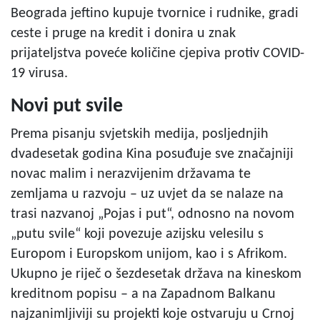
Beograda jeftino kupuje tvornice i rudnike, gradi
ceste i pruge na kredit i donira u znak
prijateljstva poveće količine cjepiva protiv COVID-
19 virusa.
Novi put svile
Prema pisanju svjetskih medija, posljednjih
dvadesetak godina Kina posuđuje sve značajniji
novac malim i nerazvijenim državama te
zemljama u razvoju – uz uvjet da se nalaze na
trasi nazvanoj „Pojas i put“, odnosno na novom
„putu svile“ koji povezuje azijsku velesilu s
Europom i Europskom unijom, kao i s Afrikom.
Ukupno je riječ o šezdesetak država na kineskom
kreditnom popisu – a na Zapadnom Balkanu
najzanimljiviji su projekti koje ostvaruju u Crnoj