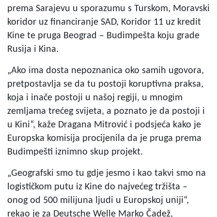
prema Sarajevu u sporazumu s Turskom, Moravski
koridor uz financiranje SAD, Koridor 11 uz kredit
Kine te pruga Beograd – Budimpešta koju grade
Rusija i Kina.
„Ako ima dosta nepoznanica oko samih ugovora,
pretpostavlja se da tu postoji koruptivna praksa,
koja i inače postoji u našoj regiji, u mnogim
zemljama trećeg svijeta, a poznato je da postoji i
u Kini“, kaže Dragana Mitrović i podsjeća kako je
Europska komisija procijenila da je pruga prema
Budimpešti iznimno skup projekt.
„Geografski smo tu gdje jesmo i kao takvi smo na
logističkom putu iz Kine do najvećeg tržišta –
onog od 500 milijuna ljudi u Europskoj uniji“,
rekao je za Deutsche Welle Marko Čadež,