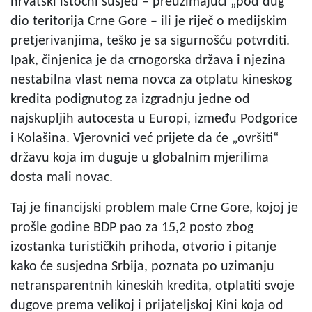
hrvatski istočni susjed – preuzimajući „pod dug“
dio teritorija Crne Gore – ili je riječ o medijskim
pretjerivanjima, teško je sa sigurnošću potvrditi.
Ipak, činjenica je da crnogorska država i njezina
nestabilna vlast nema novca za otplatu kineskog
kredita podignutog za izgradnju jedne od
najskupljih autocesta u Europi, između Podgorice
i Kolašina. Vjerovnici već prijete da će „ovršiti“
državu koja im duguje u globalnim mjerilima
dosta mali novac.
Taj je financijski problem male Crne Gore, kojoj je
prošle godine BDP pao za 15,2 posto zbog
izostanka turističkih prihoda, otvorio i pitanje
kako će susjedna Srbija, poznata po uzimanju
netransparentnih kineskih kredita, otplatiti svoje
dugove prema velikoj i prijateljskoj Kini koja od