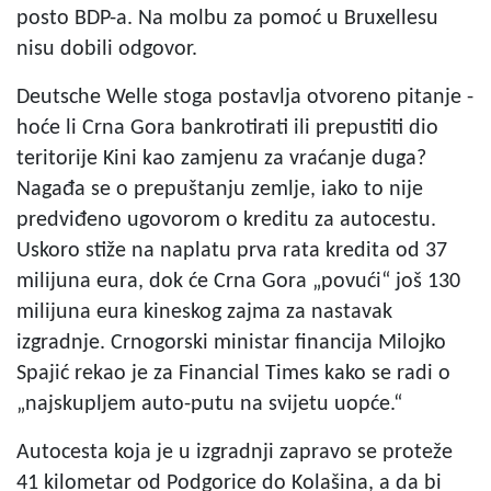
posto BDP-a. Na molbu za pomoć u Bruxellesu
nisu dobili odgovor.
Deutsche Welle stoga postavlja otvoreno pitanje -
hoće li Crna Gora bankrotirati ili prepustiti dio
teritorije Kini kao zamjenu za vraćanje duga?
Nagađa se o prepuštanju zemlje, iako to nije
predviđeno ugovorom o kreditu za autocestu.
Uskoro stiže na naplatu prva rata kredita od 37
milijuna eura, dok će Crna Gora „povući“ još 130
milijuna eura kineskog zajma za nastavak
izgradnje. Crnogorski ministar financija Milojko
Spajić rekao je za Financial Times kako se radi o
„najskupljem auto-putu na svijetu uopće.“
Autocesta koja je u izgradnji zapravo se proteže
41 kilometar od Podgorice do Kolašina, a da bi