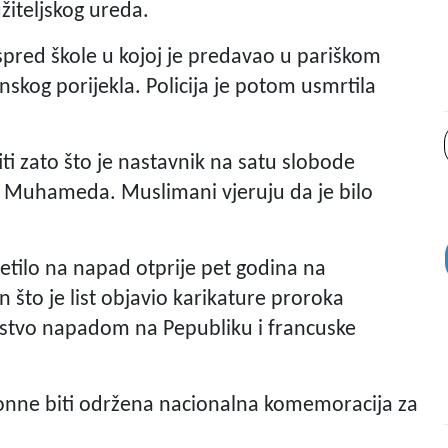
užiteljskog ureda.
ispred škole u kojoj je predavao u pariškom
skog porijekla. Policija je potom usmrtila
titi zato što je nastavnik na satu slobode
a Muhameda. Muslimani vjeruju da je bilo
jetilo na napad otprije pet godina na
n što je list objavio karikature proroka
tvo napadom na Pepubliku i francuske
bonne biti održena nacionalna komemoracija za