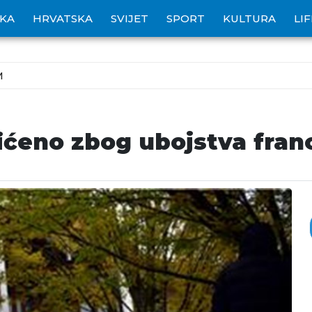
IKA
HRVATSKA
SVIJET
SPORT
KULTURA
LI
M
hićeno zbog ubojstva fra