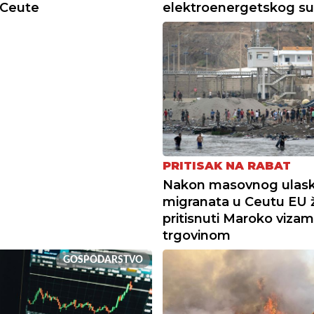
 Ceute
elektroenergetskog su
PRITISAK NA RABAT
Nakon masovnog ulas
migranata u Ceutu EU ž
pritisnuti Maroko vizam
trgovinom
GOSPODARSTVO