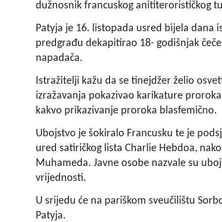
dužnosnik francuskog anititerorističkog t
Patyja je 16. listopada usred bijela dana 
predgrađu dekapitirao 18- godišnjak čečen
napadača.
Istražitelji kažu da se tinejdžer želio osve
izražavanja pokazivao karikature prorok
kakvo prikazivanje proroka blasfemično.
Ubojstvo je šokiralo Francusku te je pods
ured satiričkog lista Charlie Hebdoa, nako
Muhameda. Javne osobe nazvale su ubojs
vrijednosti.
U srijedu će na pariškom sveučilištu Sor
Patyja.