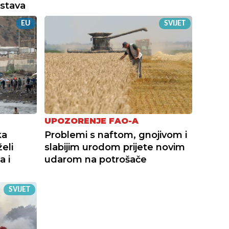
stava
EU
SVIJET
UPOZORENJE FAO-A
ka
Problemi s naftom, gnojivom i
eli
slabijim urodom prijete novim
a i
udarom na potrošače
SVIJET