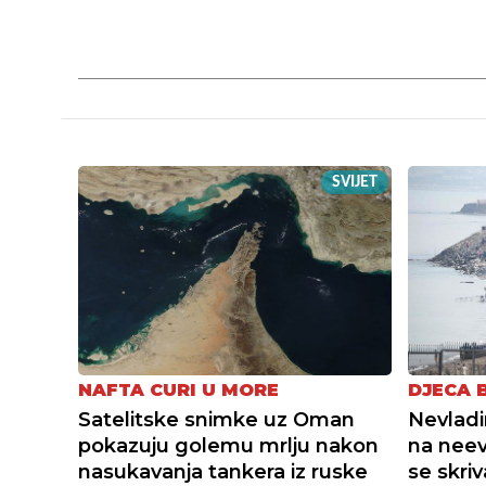
SVIJET
NAFTA CURI U MORE
DJECA 
Satelitske snimke uz Oman
Nevladi
pokazuju golemu mrlju nakon
na neev
nasukavanja tankera iz ruske
se skri