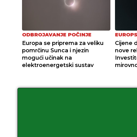
ODBROJAVANJE POČINJE
EUROPS
Europa se priprema za veliku
Cijene 
pomrčinu Sunca i njezin
nove re
mogući učinak na
Investit
elektroenergetski sustav
mirovn