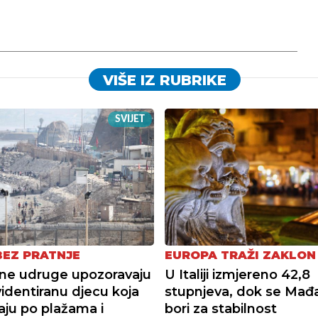
VIŠE IZ RUBRIKE
SVIJET
BEZ PRATNJE
EUROPA TRAŽI ZAKLON
ne udruge upozoravaju
U Italiji izmjereno 42,8
identiranu djecu koja
stupnjeva, dok se Mađ
vaju po plažama i
bori za stabilnost