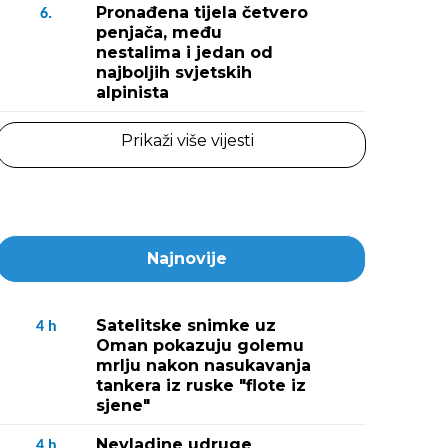
Pronađena tijela četvero
6.
penjača, među
nestalima i jedan od
najboljih svjetskih
alpinista
Prikaži više vijesti
Najnovije
Satelitske snimke uz
4
h
Oman pokazuju golemu
mrlju nakon nasukavanja
tankera iz ruske "flote iz
sjene"
Nevladine udruge
4
h