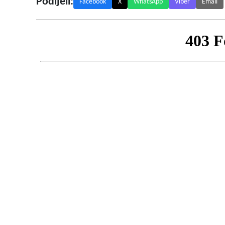
Podijeli:
Facebook
X
WhatsApp
Viber
Email