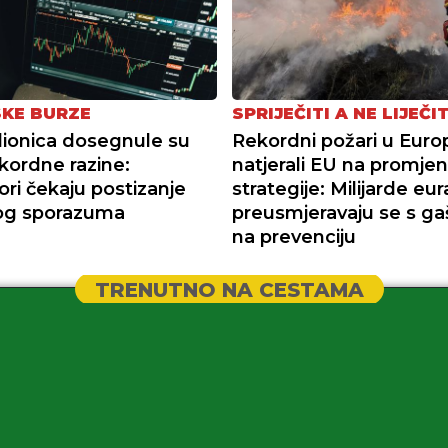
KE BURZE
SPRIJEČITI A NE LIJEČIT
dionica dosegnule su
Rekordni požari u Euro
kordne razine:
natjerali EU na promje
ori čekaju postizanje
strategije: Milijarde eur
og sporazuma
preusmjeravaju se s ga
na prevenciju
TRENUTNO NA CESTAMA