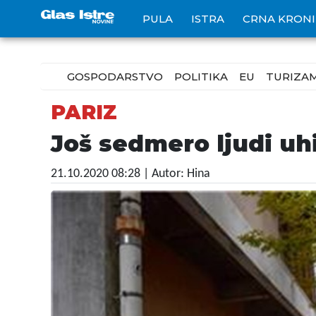
PULA
ISTRA
CRNA KRON
GOSPODARSTVO
POLITIKA
EU
TURIZA
PARIZ
Još sedmero ljudi u
21.10.2020 08:28
| Autor: Hina