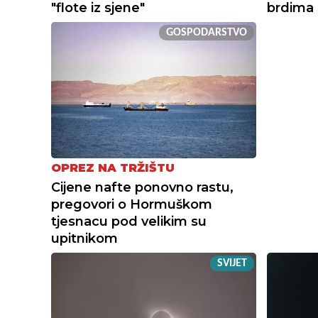
"flote iz sjene"
brdima
GOSPODARSTVO
OPREZ NA TRŽIŠTU
Cijene nafte ponovno rastu,
pregovori o Hormuškom
tjesnacu pod velikim su
upitnikom
SVIJET