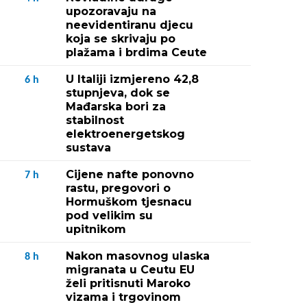
upozoravaju na
neevidentiranu djecu
koja se skrivaju po
plažama i brdima Ceute
U Italiji izmjereno 42,8
6
h
stupnjeva, dok se
Mađarska bori za
stabilnost
elektroenergetskog
sustava
Cijene nafte ponovno
7
h
rastu, pregovori o
Hormuškom tjesnacu
pod velikim su
upitnikom
Nakon masovnog ulaska
8
h
migranata u Ceutu EU
želi pritisnuti Maroko
vizama i trgovinom