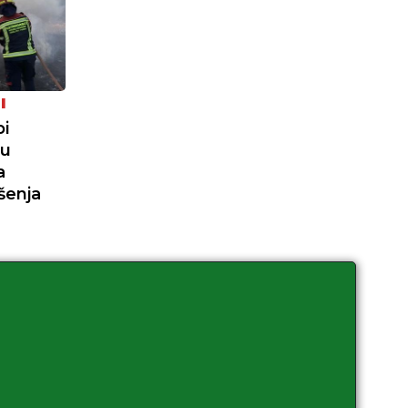
I
pi
nu
a
šenja