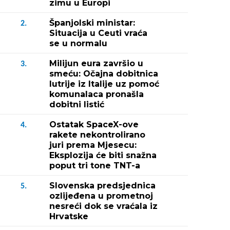
zimu u Europi
Španjolski ministar:
2.
Situacija u Ceuti vraća
se u normalu
Milijun eura završio u
3.
smeću: Očajna dobitnica
lutrije iz Italije uz pomoć
komunalaca pronašla
dobitni listić
Ostatak SpaceX-ove
4.
rakete nekontrolirano
juri prema Mjesecu:
Eksplozija će biti snažna
poput tri tone TNT-a
Slovenska predsjednica
5.
ozlijeđena u prometnoj
nesreći dok se vraćala iz
Hrvatske