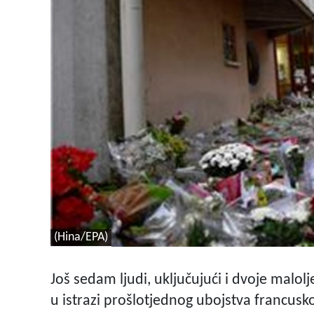
(Hina/EPA)
Još sedam ljudi, uključujući i dvoje malol
u istrazi prošlotjednog ubojstva francusk