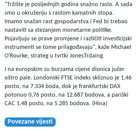
"Tržište je posljednjih godina snažno raslo. A sada
smo u okruženju s rastom kamatnih stopa.
Imamo snažan rast gospodarstva i Fed bi trebao
nastaviti sa stezanjem monetarne politike.
Pojavljuju se prave promjene i različiti investicijski
instrumenti se tome prilagođavaju", kaže Michael
O'Rourke, strateg u tvrtki JonesTrdaing.
I na europskim su burzama cijene dionica jučer
oštro pale. Londonski FTSE indeks skliznuo je 1,46
posto, na 7.334 boda, dok je frankfurtski DAX
potonuo 0,76 posto, na 12.687 bodova, a pariški
CAC 1,48 posto, na 5.285 bodova. (Hina)
Povezane vijesti