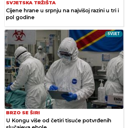
SVJETSKA TRŽIŠTA
Cijene hrane u srpnju na najvišoj razini u tri i
pol godine
SVIJET
BRZO SE ŠIRI
U Kongu više od četiri tisuće potvrđenih
slučajeva ebole