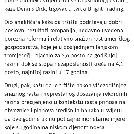
potrebno neko vrijeme da se ta psihologija vrati",
kaže Dennis Dick, trgovac u tvrtki Bright Trading.
Dio analitičara kaže da tržište podržavaju dobri
poslovni rezultati kompanija, nedavno uvedena
porezna reforma i relativno snažan rast američkog
gospodarstva, koje je u posljednjem lanjskom
tromjesečju ojačalo za 2,6 posto na godišnjoj
razini, dok se stopa nezaposlenosti kreće na 4,1
posto, najnižoj razini u 17 godina.
Drugi, pak, kažu da je tržište nakon višegodišnjeg
snažnog rasta i neprestanog dosezanja rekordnih
razina precijenjeno u kontekstu rasta prinosa na
obveznice i planova središnjih banaka u svijetu
da ove godine ukinu poticajne monetarne mjere
koje su godinama niskom cijenom novca