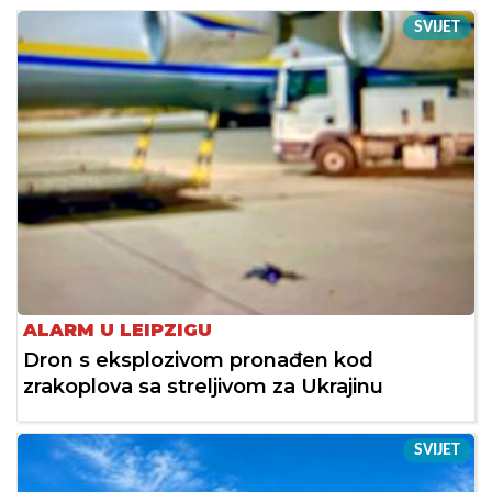
SVIJET
ALARM U LEIPZIGU
Dron s eksplozivom pronađen kod
zrakoplova sa streljivom za Ukrajinu
SVIJET