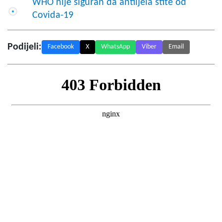
WHO nije siguran da antiijela štite od
Covida-19
Podijeli:
Facebook
X
WhatsApp
Viber
Email