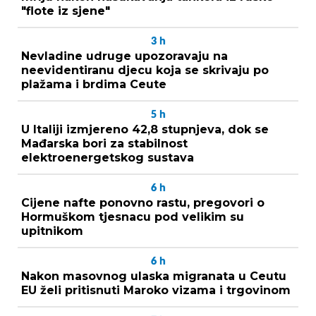
"flote iz sjene"
3
h
Nevladine udruge upozoravaju na
neevidentiranu djecu koja se skrivaju po
plažama i brdima Ceute
5
h
U Italiji izmjereno 42,8 stupnjeva, dok se
Mađarska bori za stabilnost
elektroenergetskog sustava
6
h
Cijene nafte ponovno rastu, pregovori o
Hormuškom tjesnacu pod velikim su
upitnikom
6
h
Nakon masovnog ulaska migranata u Ceutu
EU želi pritisnuti Maroko vizama i trgovinom