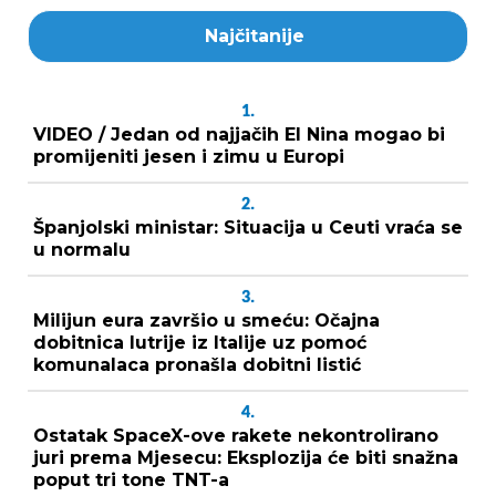
Najčitanije
1.
VIDEO / Jedan od najjačih El Nina mogao bi
promijeniti jesen i zimu u Europi
2.
Španjolski ministar: Situacija u Ceuti vraća se
u normalu
3.
Milijun eura završio u smeću: Očajna
dobitnica lutrije iz Italije uz pomoć
komunalaca pronašla dobitni listić
4.
Ostatak SpaceX-ove rakete nekontrolirano
juri prema Mjesecu: Eksplozija će biti snažna
poput tri tone TNT-a