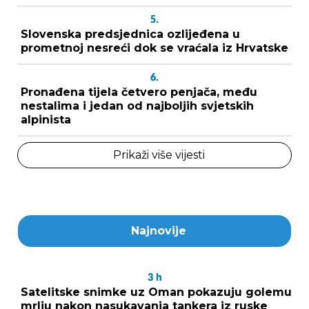
5.
Slovenska predsjednica ozlijeđena u
prometnoj nesreći dok se vraćala iz Hrvatske
6.
Pronađena tijela četvero penjača, među
nestalima i jedan od najboljih svjetskih
alpinista
Prikaži više vijesti
Najnovije
3
h
Satelitske snimke uz Oman pokazuju golemu
mrlju nakon nasukavanja tankera iz ruske