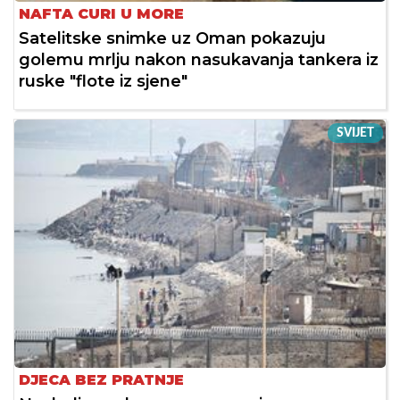
NAFTA CURI U MORE
Satelitske snimke uz Oman pokazuju
golemu mrlju nakon nasukavanja tankera iz
ruske "flote iz sjene"
SVIJET
DJECA BEZ PRATNJE