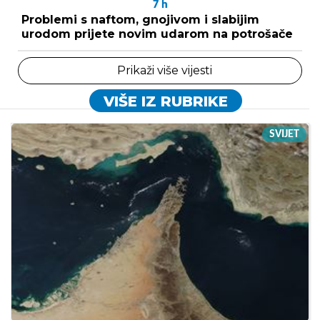
7
h
Problemi s naftom, gnojivom i slabijim
urodom prijete novim udarom na potrošače
Prikaži više vijesti
VIŠE IZ RUBRIKE
SVIJET