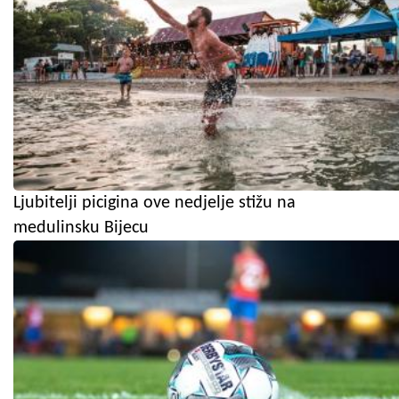
Ljubitelji picigina ove nedjelje stižu na
medulinsku Bijecu