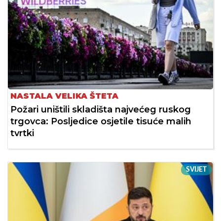
NASTALA VELIKA ŠTETA
Požari uništili skladišta najvećeg ruskog
trgovca: Posljedice osjetile tisuće malih
tvrtki
SVIJET