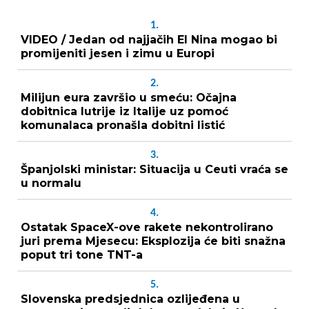
1.
VIDEO / Jedan od najjačih El Nina mogao bi
promijeniti jesen i zimu u Europi
2.
Milijun eura završio u smeću: Očajna
dobitnica lutrije iz Italije uz pomoć
komunalaca pronašla dobitni listić
3.
Španjolski ministar: Situacija u Ceuti vraća se
u normalu
4.
Ostatak SpaceX-ove rakete nekontrolirano
juri prema Mjesecu: Eksplozija će biti snažna
poput tri tone TNT-a
5.
Slovenska predsjednica ozlijeđena u