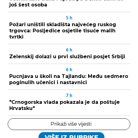
još šest osoba
5
h
Požari uništili skladišta najvećeg ruskog
trgovca: Posljedice osjetile tisuće malih
tvrtki
6
h
Zelenskij dolazi u prvi službeni posjet Srbiji
6
h
Pucnjava u školi na Tajlandu: Među sedmero
poginulih učenici i nastavnici
7
h
"Crnogorska vlada pokazala je da poštuje
Hrvatsku"
Prikaži više vijesti
VIŠE IZ RUBRIKE