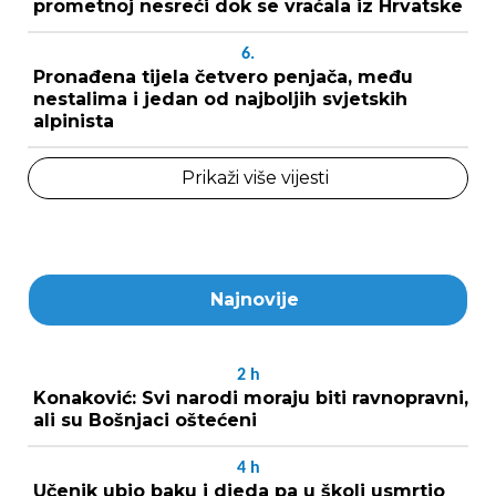
prometnoj nesreći dok se vraćala iz Hrvatske
6.
Pronađena tijela četvero penjača, među
nestalima i jedan od najboljih svjetskih
alpinista
Prikaži više vijesti
Najnovije
2
h
Konaković: Svi narodi moraju biti ravnopravni,
ali su Bošnjaci oštećeni
4
h
Učenik ubio baku i djeda pa u školi usmrtio