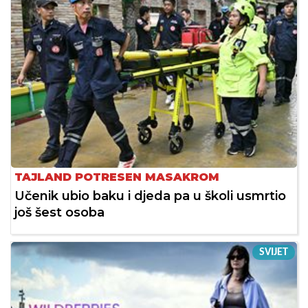
TAJLAND POTRESEN MASAKROM
Učenik ubio baku i djeda pa u školi usmrtio
još šest osoba
SVIJET