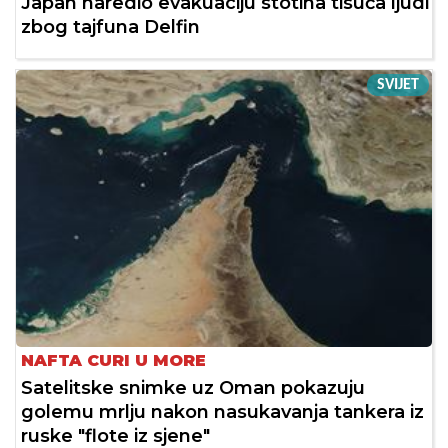
Japan naredio evakuaciju stotina tisuća ljudi
zbog tajfuna Delfin
SVIJET
NAFTA CURI U MORE
Satelitske snimke uz Oman pokazuju
golemu mrlju nakon nasukavanja tankera iz
ruske "flote iz sjene"