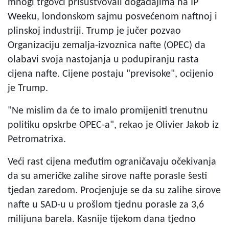
mnogi trgovci prisustvovali događajima na IP
Weeku, londonskom sajmu posvećenom naftnoj i
plinskoj industriji. Trump je jučer pozvao
Organizaciju zemalja-izvoznica nafte (OPEC) da
olabavi svoja nastojanja u podupiranju rasta
cijena nafte. Cijene postaju "previsoke", ocijenio
je Trump.
"Ne mislim da će to imalo promijeniti trenutnu
politiku opskrbe OPEC-a", rekao je Olivier Jakob iz
Petromatrixa.
Veći rast cijena međutim ograničavaju očekivanja
da su američke zalihe sirove nafte porasle šesti
tjedan zaredom. Procjenjuje se da su zalihe sirove
nafte u SAD-u u prošlom tjednu porasle za 3,6
milijuna barela. Kasnije tijekom dana tjedno