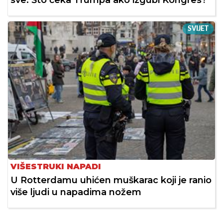
sve: Što čeka Trumpa ako izgubi Kongres?
SVIJET
VIŠESTRUKI NAPADI
U Rotterdamu uhićen muškarac koji je ranio
više ljudi u napadima nožem