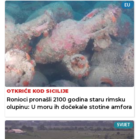
EU
OTKRIĆE KOD SICILIJE
Ronioci pronašli 2100 godina staru rimsku
olupinu: U moru ih dočekale stotine amfora
SVIJET