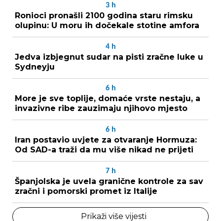
3
h
Ronioci pronašli 2100 godina staru rimsku
olupinu: U moru ih dočekale stotine amfora
4
h
Jedva izbjegnut sudar na pisti zračne luke u
Sydneyju
6
h
More je sve toplije, domaće vrste nestaju, a
invazivne ribe zauzimaju njihovo mjesto
6
h
Iran postavio uvjete za otvaranje Hormuza:
Od SAD-a traži da mu više nikad ne prijeti
7
h
Španjolska je uvela granične kontrole za sav
zračni i pomorski promet iz Italije
Prikaži više vijesti