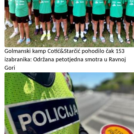
Golmanski kamp Cotić&Starčić pohodilo čak 153
izabranika: Održana petotjedna smotra u Ravnoj
Gori