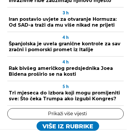
invazivne ribe zauzimaju njihovo mjesto
3
h
Iran postavio uvjete za otvaranje Hormuza:
Od SAD-a traži da mu više nikad ne prijeti
4
h
Španjolska je uvela granične kontrole za sav
zračni i pomorski promet iz Italije
4
h
Rak bivšeg američkog predsjednika Joea
Bidena proširio se na kosti
5
h
Tri mjeseca do izbora koji mogu promijeniti
sve: Što čeka Trumpa ako izgubi Kongres?
Prikaži više vijesti
VIŠE IZ RUBRIKE