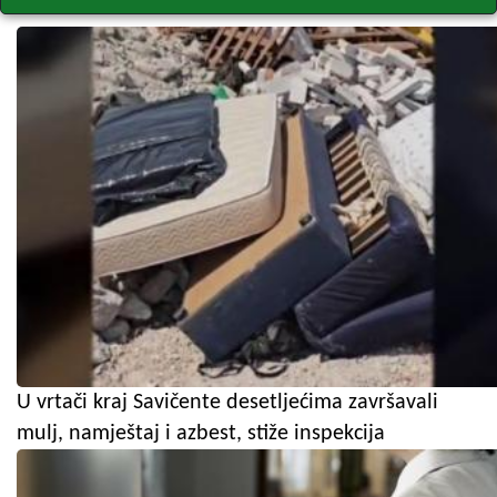
U vrtači kraj Savičente desetljećima završavali
mulj, namještaj i azbest, stiže inspekcija