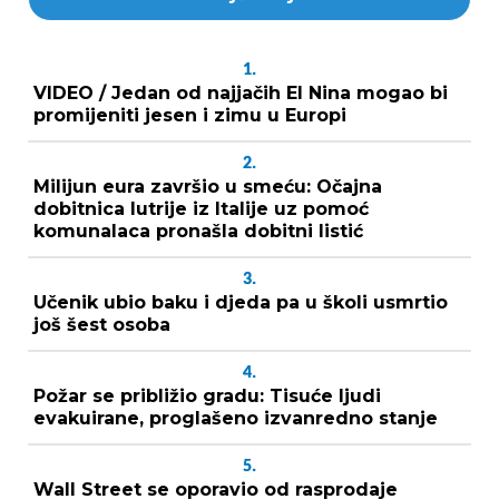
1.
VIDEO / Jedan od najjačih El Nina mogao bi
promijeniti jesen i zimu u Europi
2.
Milijun eura završio u smeću: Očajna
dobitnica lutrije iz Italije uz pomoć
komunalaca pronašla dobitni listić
3.
Učenik ubio baku i djeda pa u školi usmrtio
još šest osoba
4.
Požar se približio gradu: Tisuće ljudi
evakuirane, proglašeno izvanredno stanje
5.
Wall Street se oporavio od rasprodaje