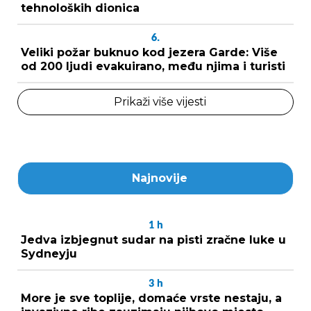
tehnoloških dionica
6.
Veliki požar buknuo kod jezera Garde: Više
od 200 ljudi evakuirano, među njima i turisti
Prikaži više vijesti
Najnovije
1
h
Jedva izbjegnut sudar na pisti zračne luke u
Sydneyju
3
h
More je sve toplije, domaće vrste nestaju, a