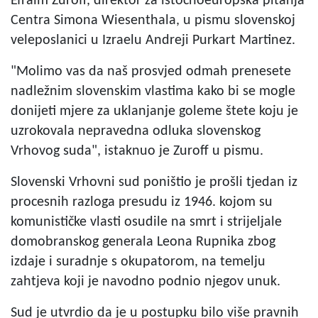
Efraim Zuroff, direktor za istočnoeuropska pitanja
Centra Simona Wiesenthala, u pismu slovenskoj
veleposlanici u Izraelu Andreji Purkart Martinez.
"Molimo vas da naš prosvjed odmah prenesete
nadležnim slovenskim vlastima kako bi se mogle
donijeti mjere za uklanjanje goleme štete koju je
uzrokovala nepravedna odluka slovenskog
Vrhovog suda", istaknuo je Zuroff u pismu.
Slovenski Vrhovni sud poništio je prošli tjedan iz
procesnih razloga presudu iz 1946. kojom su
komunističke vlasti osudile na smrt i strijeljale
domobranskog generala Leona Rupnika zbog
izdaje i suradnje s okupatorom, na temelju
zahtjeva koji je navodno podnio njegov unuk.
Sud je utvrdio da je u postupku bilo više pravnih