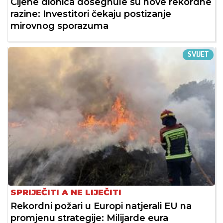
Cijene dionica dosegnule su nove rekordne
razine: Investitori čekaju postizanje
mirovnog sporazuma
SVIJET
SPRIJEČITI A NE LIJEČITI
Rekordni požari u Europi natjerali EU na
promjenu strategije: Milijarde eura