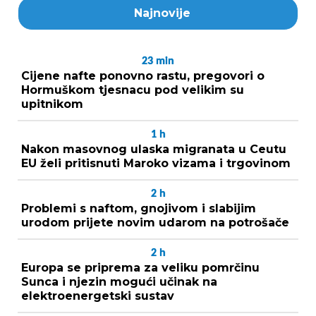
Najnovije
23
min
Cijene nafte ponovno rastu, pregovori o
Hormuškom tjesnacu pod velikim su
upitnikom
1
h
Nakon masovnog ulaska migranata u Ceutu
EU želi pritisnuti Maroko vizama i trgovinom
2
h
Problemi s naftom, gnojivom i slabijim
urodom prijete novim udarom na potrošače
2
h
Europa se priprema za veliku pomrčinu
Sunca i njezin mogući učinak na
elektroenergetski sustav