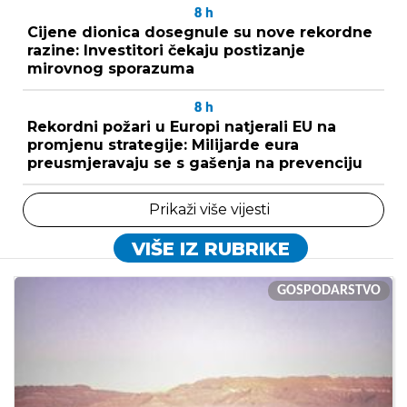
8
h
Cijene dionica dosegnule su nove rekordne
razine: Investitori čekaju postizanje
mirovnog sporazuma
8
h
Rekordni požari u Europi natjerali EU na
promjenu strategije: Milijarde eura
preusmjeravaju se s gašenja na prevenciju
Prikaži više vijesti
VIŠE IZ RUBRIKE
GOSPODARSTVO