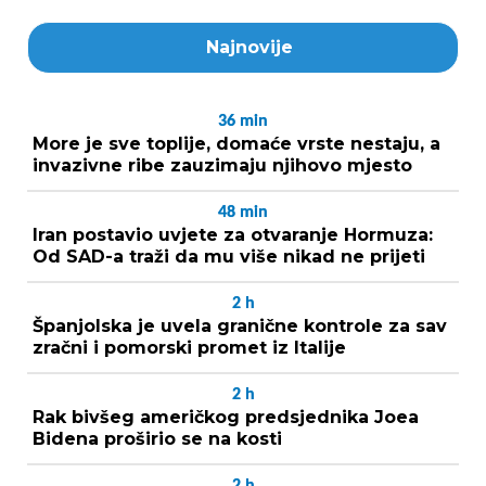
Najnovije
36
min
More je sve toplije, domaće vrste nestaju, a
invazivne ribe zauzimaju njihovo mjesto
48
min
Iran postavio uvjete za otvaranje Hormuza:
Od SAD-a traži da mu više nikad ne prijeti
2
h
Španjolska je uvela granične kontrole za sav
zračni i pomorski promet iz Italije
2
h
Rak bivšeg američkog predsjednika Joea
Bidena proširio se na kosti
2
h