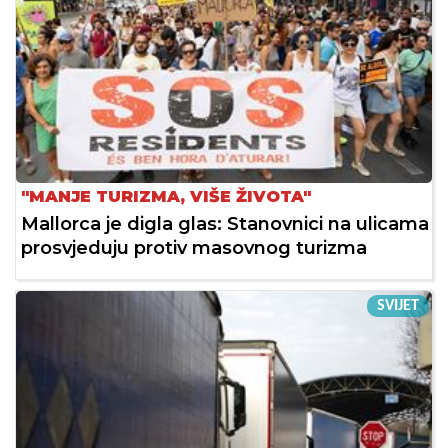
"MANJE TURIZMA, VIŠE ŽIVOTA"
Mallorca je digla glas: Stanovnici na ulicama
prosvjeduju protiv masovnog turizma
SVIJET