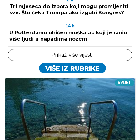
Tri mjeseca do izbora koji mogu promijeniti
sve: Što čeka Trumpa ako izgubi Kongres?
14
h
U Rotterdamu uhićen muškarac koji je ranio
više ljudi u napadima nožem
Prikaži više vijesti
VIŠE IZ RUBRIKE
SVIJET