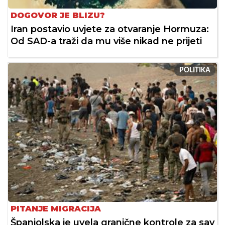
DOGOVOR JE BLIZU?
Iran postavio uvjete za otvaranje Hormuza:
Od SAD-a traži da mu više nikad ne prijeti
POLITIKA
PITANJE MIGRACIJA
Španjolska je uvela granične kontrole za sav