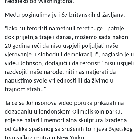
nedaleko od Washingtona.
Među poginulima je i 67 britanskih državljana.
"Iako su teroristi nametnuli teret tuge i patnje, i
dok prijetnja traje i danas, možemo sada nakon
20 godina reći da nisu uspjeli poljuljati naše
vjerovanje u slobodu i demokraciju", naglasio je u
videu Johnson, dodajući i da teroristi "nisu uspjeli
razdvojiti naše narode, niti nas natjerati da
napustimo svoje vrijednosti ili da živimo u
trajnom strahu".
Ta će se Johnsonova video poruka prikazati na
događanju u londonskom Olimpijskom parku,
gdje se nalazi i memorijalna skulptura izrađena
od čelika spašenog sa srušenih tornjeva Svjetskog
trgovačkog centra u New Yorku.