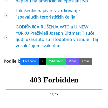
napadu na američko veleposlanstvo
Lukašenko najavio razotkrivanje
"spavajućih terorističkih ćelija"
GODIŠNJICA RUŠENJA WTC-a U NEW
YORKU Preživjeli Joseph Dittmar: Tisuće
ljudi užasnuto su istodobno vrisnule i taj
vrisak čujem svaki dan
Podijeli:
Facebook
X
WhatsApp
Viber
Email