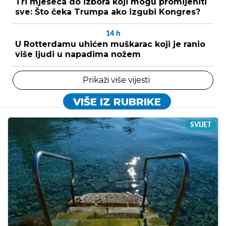
Tri mjeseca do izbora koji mogu promijeniti
sve: Što čeka Trumpa ako izgubi Kongres?
14
h
U Rotterdamu uhićen muškarac koji je ranio
više ljudi u napadima nožem
Prikaži više vijesti
VIŠE IZ RUBRIKE
SVIJET