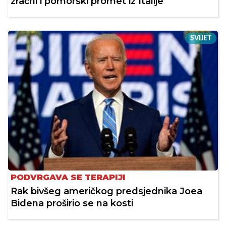
zračni i pomorski promet iz Italije
SVIJET
PODVRGAVA SE TERAPIJI
Rak bivšeg američkog predsjednika Joea
Bidena proširio se na kosti