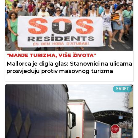
"MANJE TURIZMA, VIŠE ŽIVOTA"
Mallorca je digla glas: Stanovnici na ulicama
prosvjeduju protiv masovnog turizma
SVIJET