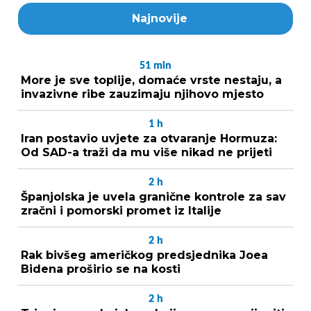
Najnovije
51
min
More je sve toplije, domaće vrste nestaju, a
invazivne ribe zauzimaju njihovo mjesto
1
h
Iran postavio uvjete za otvaranje Hormuza:
Od SAD-a traži da mu više nikad ne prijeti
2
h
Španjolska je uvela granične kontrole za sav
zračni i pomorski promet iz Italije
2
h
Rak bivšeg američkog predsjednika Joea
Bidena proširio se na kosti
2
h