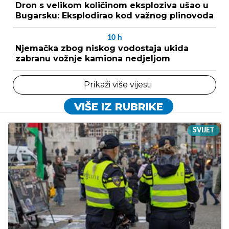
Dron s velikom količinom eksploziva ušao u
Bugarsku: Eksplodirao kod važnog plinovoda
10
h
Njemačka zbog niskog vodostaja ukida
zabranu vožnje kamiona nedjeljom
Prikaži više vijesti
VIŠE IZ RUBRIKE
SVIJET