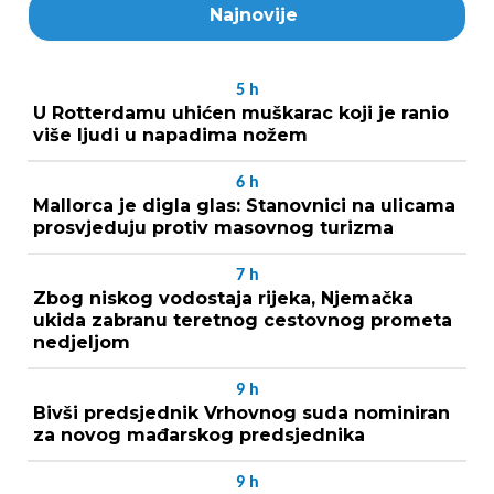
Najnovije
5
h
U Rotterdamu uhićen muškarac koji je ranio
više ljudi u napadima nožem
6
h
Mallorca je digla glas: Stanovnici na ulicama
prosvjeduju protiv masovnog turizma
7
h
Zbog niskog vodostaja rijeka, Njemačka
ukida zabranu teretnog cestovnog prometa
nedjeljom
9
h
Bivši predsjednik Vrhovnog suda nominiran
za novog mađarskog predsjednika
9
h