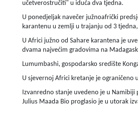
učetverostručiti" u iduća dva tjedna.
U ponedjeljak navečer južnoafrički preds
karantenu u zemlji u trajanju od 3 tjedna,
U Africi južno od Sahare karantena je uv
dvama najvećim gradovima na Madagask
Lumumbashi, gospodarsko središte Konga u
U sjevernoj Africi kretanje je ograničeno u
Izvanredno stanje uvedeno je u Namibiji p
Julius Maada Bio proglasio je u utorak iz