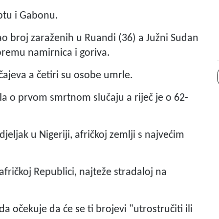
iptu i Gabonu.
ao broj zaraženih u Ruandi (36) a Južni Sudan
premu namirnica i goriva.
čajeva a četiri su osobe umrle.
ila o prvom smrtnom slučaju a riječ je o 62-
jeljak u Nigeriji, afričkoj zemlji s najvećim
afričkoj Republici, najteže stradaloj na
 očekuje da će se ti brojevi "utrostručiti ili