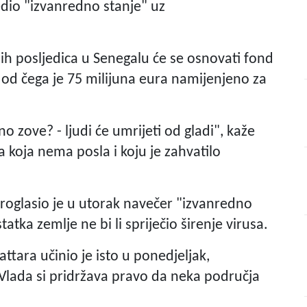
edio "izvanredno stanje" uz
ih posljedica u Senegalu će se osnovati fond
, od čega je 75 milijuna eura namijenjeno za
o zove? - ljudi će umrijeti od gladi", kaže
 koja nema posla i koju je zahvatilo
proglasio je u utorak navečer "izvanredno
tatka zemlje ne bi li spriječio širenje virusa.
ttara učinio je isto u ponedjeljak,
. Vlada si pridržava pravo da neka područja