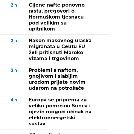
Cijene nafte ponovno
2
h
rastu, pregovori o
Hormuškom tjesnacu
pod velikim su
upitnikom
Nakon masovnog ulaska
3
h
migranata u Ceutu EU
želi pritisnuti Maroko
vizama i trgovinom
Problemi s naftom,
3
h
gnojivom i slabijim
urodom prijete novim
udarom na potrošače
Europa se priprema za
4
h
veliku pomrčinu Sunca i
njezin mogući učinak na
elektroenergetski
sustav