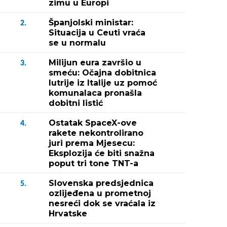
zimu u Europi
Španjolski ministar:
2.
Situacija u Ceuti vraća
se u normalu
Milijun eura završio u
3.
smeću: Očajna dobitnica
lutrije iz Italije uz pomoć
komunalaca pronašla
dobitni listić
Ostatak SpaceX-ove
4.
rakete nekontrolirano
juri prema Mjesecu:
Eksplozija će biti snažna
poput tri tone TNT-a
Slovenska predsjednica
5.
ozlijeđena u prometnoj
nesreći dok se vraćala iz
Hrvatske