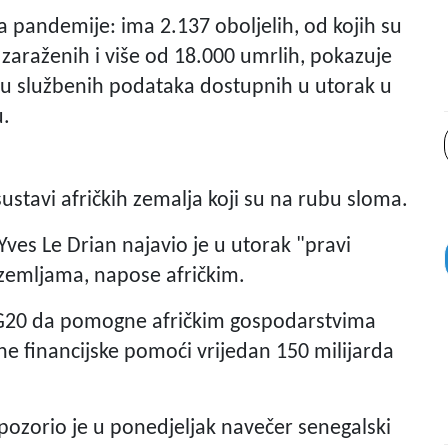
a pandemije: ima 2.137 oboljelih, od kojih su
 zaraženih i više od 18.000 umrlih, pokazuje
ju službenih podataka dostupnih u utorak u
u.
ustavi afričkih zemalja koji su na rubu sloma.
Yves Le Drian najavio je u utorak "pravi
 zemljama, napose afričkim.
 G20 da pomogne afričkim gospodarstvima
ne financijske pomoći vrijedan 150 milijarda
pozorio je u ponedjeljak navečer senegalski