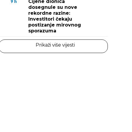
Cijene dionica
9
h
dosegnule su nove
rekordne razine:
Investitori čekaju
postizanje mirovnog
sporazuma
Prikaži više vijesti