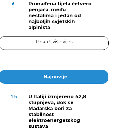
Pronađena tijela četvero
6.
penjača, među
nestalima i jedan od
najboljih svjetskih
alpinista
Prikaži više vijesti
Najnovije
U Italiji izmjereno 42,8
1
h
stupnjeva, dok se
Mađarska bori za
stabilnost
elektroenergetskog
sustava