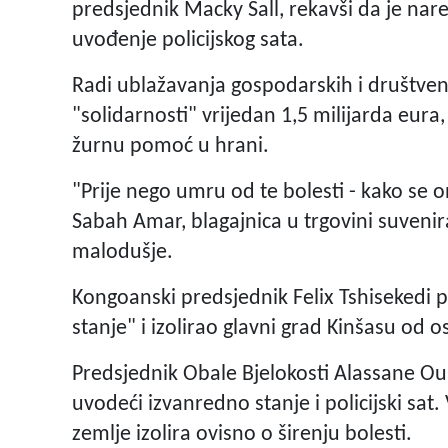
predsjednik Macky Sall, rekavši da je nar
uvođenje policijskog sata.
Radi ublažavanja gospodarskih i društven
"solidarnosti" vrijedan 1,5 milijarda eura
žurnu pomoć u hrani.
"Prije nego umru od te bolesti - kako se on
Sabah Amar, blagajnica u trgovini suvenira
malodušje.
Kongoanski predsjednik Felix Tshisekedi 
stanje" i izolirao glavni grad Kinšasu od os
Predsjednik Obale Bjelokosti Alassane Oua
uvodeći izvanredno stanje i policijski sat
zemlje izolira ovisno o širenju bolesti.