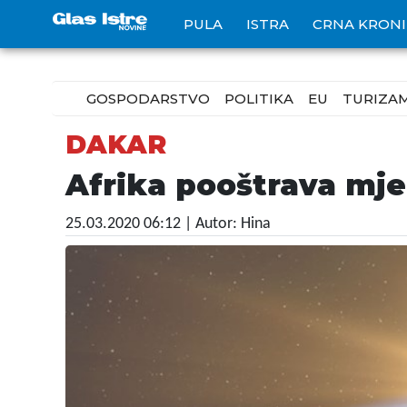
PULA
ISTRA
CRNA KRON
GOSPODARSTVO
POLITIKA
EU
TURIZA
DAKAR
Afrika pooštrava mje
25.03.2020 06:12
| Autor: Hina