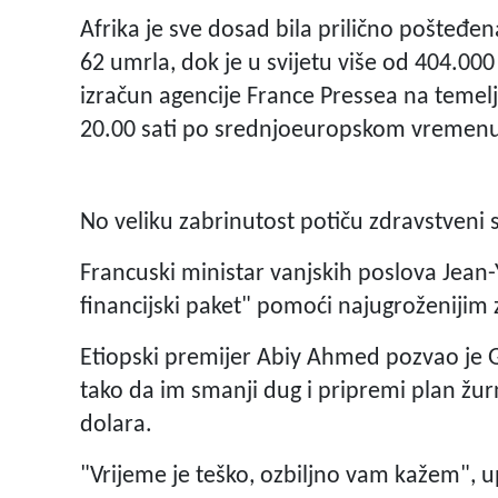
Afrika je sve dosad bila prilično pošteđen
62 umrla, dok je u svijetu više od 404.000
izračun agencije France Pressea na temel
20.00 sati po srednjoeuropskom vremen
No veliku zabrinutost potiču zdravstveni s
Francuski ministar vanjskih poslova Jean-
financijski paket" pomoći najugroženijim
Etiopski premijer Abiy Ahmed pozvao je
tako da im smanji dug i pripremi plan žur
dolara.
"Vrijeme je teško, ozbiljno vam kažem", u