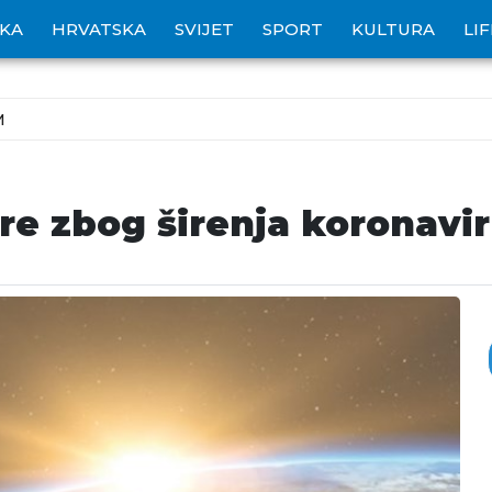
IKA
HRVATSKA
SVIJET
SPORT
KULTURA
LI
M
re zbog širenja koronavi