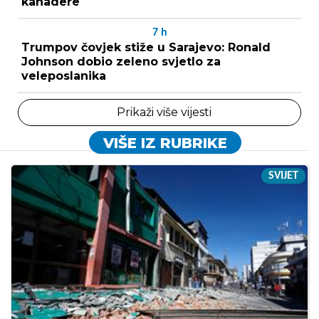
kanadere
7
h
Trumpov čovjek stiže u Sarajevo: Ronald
Johnson dobio zeleno svjetlo za
veleposlanika
Prikaži više vijesti
VIŠE IZ RUBRIKE
SVIJET