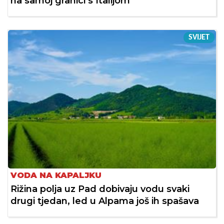
na samoj granici s Italijom
SVIJET
VODA NA KAPALJKU
Rižina polja uz Pad dobivaju vodu svaki
drugi tjedan, led u Alpama još ih spašava