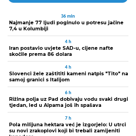
36
min
Najmanje 77 ljudi poginulo u potresu jačine
7,4 u Kolumbiji
4
h
Iran postavio uvjete SAD-u, cijene nafte
skočile prema 86 dolara
4
h
Slovenci žele zaštititi kameni natpis "Tito" na
samoj granici s Italijom
6
h
Rižina polja uz Pad dobivaju vodu svaki drugi
tjedan, led u Alpama još ih spašava
7
h
Pola milijuna hektara već je izgorjelo: U utrci
su novi zrakoplovi koji bi trebali zamijeniti