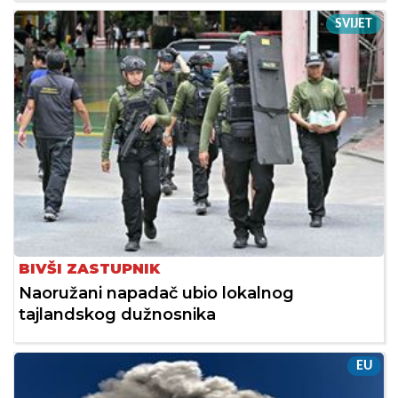
SVIJET
BIVŠI ZASTUPNIK
Naoružani napadač ubio lokalnog
tajlandskog dužnosnika
EU