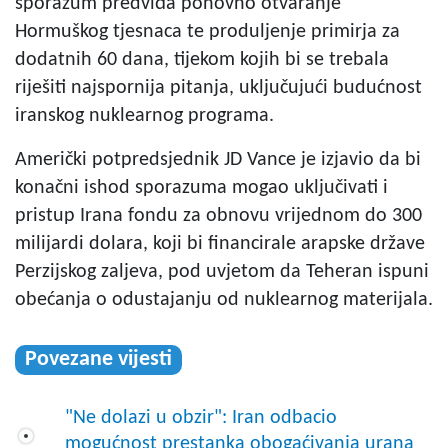
sporazum predviđa ponovno otvaranje
Hormuškog tjesnaca te produljenje primirja za
dodatnih 60 dana, tijekom kojih bi se trebala
riješiti najspornija pitanja, uključujući budućnost
iranskog nuklearnog programa.
Američki potpredsjednik JD Vance je izjavio da bi
konačni ishod sporazuma mogao uključivati i
pristup Irana fondu za obnovu vrijednom do 300
milijardi dolara, koji bi financirale arapske države
Perzijskog zaljeva, pod uvjetom da Teheran ispuni
obećanja o odustajanju od nuklearnog materijala.
Povezane vijesti
"Ne dolazi u obzir": Iran odbacio
mogućnost prestanka obogaćivanja urana