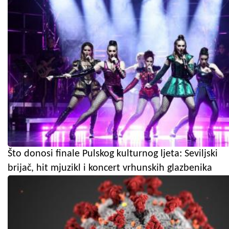
Što donosi finale Pulskog kulturnog ljeta: Seviljski
brijač, hit mjuzikl i koncert vrhunskih glazbenika