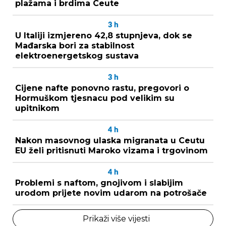
plažama i brdima Ceute
3
h
U Italiji izmjereno 42,8 stupnjeva, dok se
Mađarska bori za stabilnost
elektroenergetskog sustava
3
h
Cijene nafte ponovno rastu, pregovori o
Hormuškom tjesnacu pod velikim su
upitnikom
4
h
Nakon masovnog ulaska migranata u Ceutu
EU želi pritisnuti Maroko vizama i trgovinom
4
h
Problemi s naftom, gnojivom i slabijim
urodom prijete novim udarom na potrošače
Prikaži više vijesti