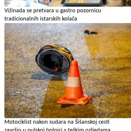
Vižinada se pretvara u gastro pozornicu
tradicionalnih istarskih kolača
Motociklist nakon sudara na Šišanskoj cesti
završio u pulskoj bolnici s teškim ozljedama