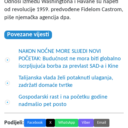
Odnosi između Washingtona i Havane su napeti
od revolucije 1959. predvođene Fidelom Castrom,
piše njemačka agencija dpa.
Povezane vijesti
NAKON NOĆNE MORE SLIJEDI NOVI
POČETAK: Budućnost ne mora biti globalno
iscrpljujuća borba za prevlast SAD-a i Kine
Talijanska vlada želi potaknuti ulaganja,
zadržati domaće tvrtke
Gospodarski rast i na početku godine
nadmašio pet posto
Podijeli:
Facebook
X
WhatsApp
Viber
Email