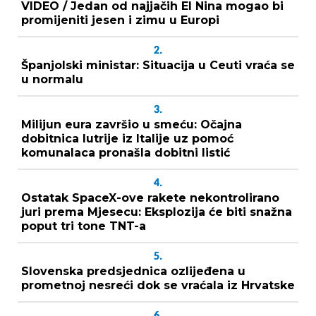
VIDEO / Jedan od najjačih El Nina mogao bi
promijeniti jesen i zimu u Europi
2.
Španjolski ministar: Situacija u Ceuti vraća se
u normalu
3.
Milijun eura završio u smeću: Očajna
dobitnica lutrije iz Italije uz pomoć
komunalaca pronašla dobitni listić
4.
Ostatak SpaceX-ove rakete nekontrolirano
juri prema Mjesecu: Eksplozija će biti snažna
poput tri tone TNT-a
5.
Slovenska predsjednica ozlijeđena u
prometnoj nesreći dok se vraćala iz Hrvatske
6.