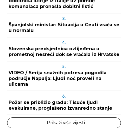
dobitnica lutrije iz Italije uz pomoć
komunalaca pronašla dobitni listić
3.
Španjolski ministar: Situacija u Ceuti vraća se
u normalu
4.
Slovenska predsjednica ozlijeđena u
prometnoj nesreći dok se vraćala iz Hrvatske
5.
VIDEO / Serija snažnih potresa pogodila
područje Napulja: Ljudi noć proveli na
ulicama
6.
Požar se približio gradu: Tisuće ljudi
evakuirane, proglašeno izvanredno stanje
Prikaži više vijesti