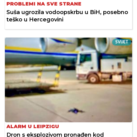
PROBLEMI NA SVE STRANE
Suša ugrozila vodoopskrbu u BiH, posebno
teško u Hercegovini
SVIJET
ALARM U LEIPZIGU
Dron s eksplozivom pronađen kod