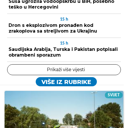
Suša ugrozila vodoopskrbu u BiH, posebno
teško u Hercegovini
15
h
Dron s eksplozivom pronađen kod
zrakoplova sa streljivom za Ukrajinu
15
h
Saudijska Arabija, Turska i Pakistan potpisali
obrambeni sporazum
Prikaži više vijesti
VIŠE IZ RUBRIKE
SVIJET