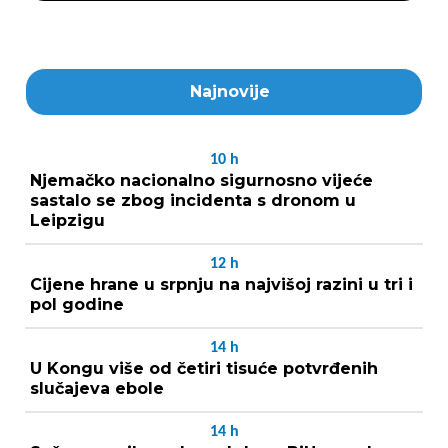
Najnovije
10
h
Njemačko nacionalno sigurnosno vijeće
sastalo se zbog incidenta s dronom u
Leipzigu
12
h
Cijene hrane u srpnju na najvišoj razini u tri i
pol godine
14
h
U Kongu više od četiri tisuće potvrđenih
slučajeva ebole
14
h