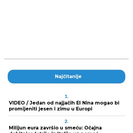
Najčitanije
1.
VIDEO / Jedan od najjačih El Nina mogao bi
promijeniti jesen i zimu u Europi
2.
Milijun eura završio u smeću: Očajna