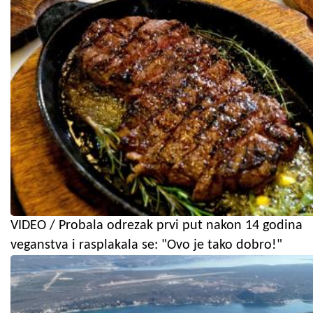
VIDEO / Probala odrezak prvi put nakon 14 godina
veganstva i rasplakala se: "Ovo je tako dobro!"