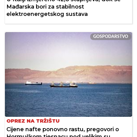
Mađarska bori za stabilnost
elektroenergetskog sustava
GOSPODARSTVO
OPREZ NA TRŽIŠTU
Cijene nafte ponovno rastu, pregovori o
Hormuškom tjesnacu pod velikim su