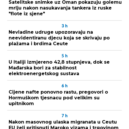
Satelitske snimke uz Oman pokazuju golemu
mrlju nakon nasukavanja tankera iz ruske
"flote iz sjene"
3
h
Nevladine udruge upozoravaju na
neevidentiranu djecu koja se skrivaju po
plažama i brdima Ceute
5
h
U Italiji izmjereno 42,8 stupnjeva, dok se
Mađarska bori za stabilnost
elektroenergetskog sustava
6
h
Cijene nafte ponovno rastu, pregovori o
Hormuškom tjesnacu pod velikim su
upitnikom
7
h
Nakon masovnog ulaska migranata u Ceutu
EU želi pritisnuti Maroko vizama i trgovinom