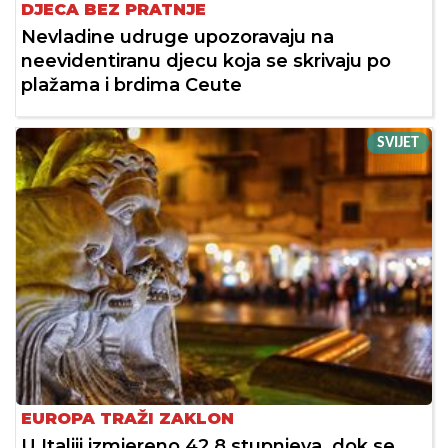
DJECA BEZ PRATNJE
Nevladine udruge upozoravaju na
neevidentiranu djecu koja se skrivaju po
plažama i brdima Ceute
SVIJET
EUROPA TRAŽI ZAKLON
U Italiji izmjereno 42,8 stupnjeva, dok se