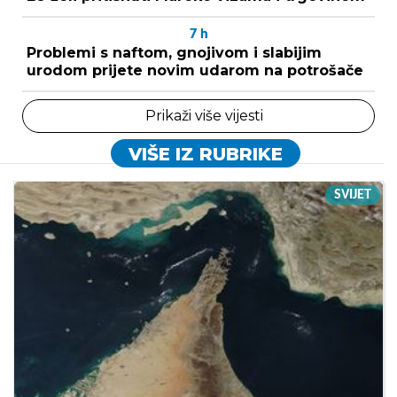
7
h
Problemi s naftom, gnojivom i slabijim
urodom prijete novim udarom na potrošače
Prikaži više vijesti
VIŠE IZ RUBRIKE
SVIJET