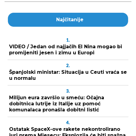
Najčitanije
1.
VIDEO / Jedan od najjačih El Nina mogao bi
promijeniti jesen i zimu u Europi
2.
Španjolski ministar: Situacija u Ceuti vraća se
u normalu
3.
Milijun eura završio u smeću: Očajna
dobitnica lutrije iz Italije uz pomoć
komunalaca pronašla dobitni listić
4.
Ostatak SpaceX-ove rakete nekontrolirano
juri prema Mjesecu: Eksplozija će biti snažna