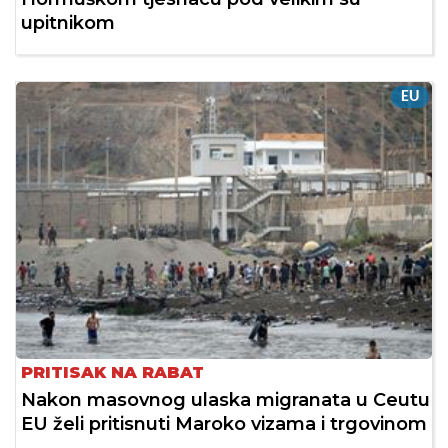
upitnikom
EU
PRITISAK NA RABAT
Nakon masovnog ulaska migranata u Ceutu
EU želi pritisnuti Maroko vizama i trgovinom