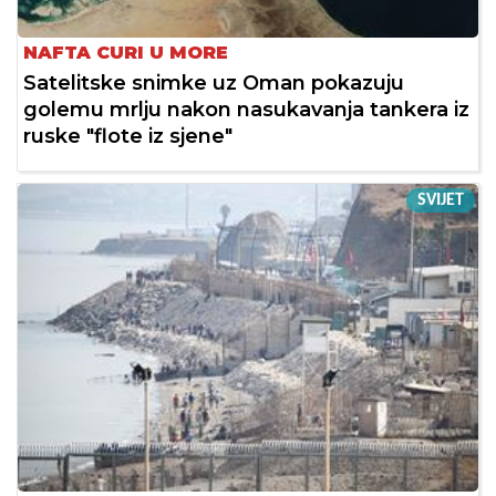
NAFTA CURI U MORE
Satelitske snimke uz Oman pokazuju
golemu mrlju nakon nasukavanja tankera iz
ruske "flote iz sjene"
SVIJET