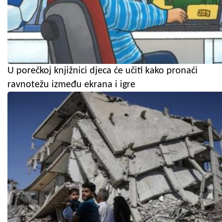
U porečkoj knjižnici djeca će učiti kako pronaći
ravnotežu između ekrana i igre