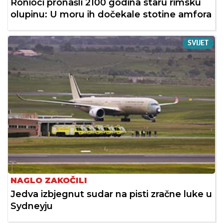
Ronioci pronašli 2100 godina staru rimsku
olupinu: U moru ih dočekale stotine amfora
SVIJET
NAGLO ZAKOČILI
Jedva izbjegnut sudar na pisti zračne luke u
Sydneyju