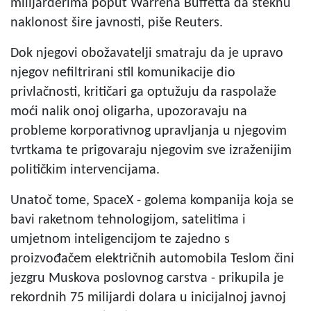
milijarderima poput Warrena Buffetta da steknu
naklonost šire javnosti, piše Reuters.
Dok njegovi obožavatelji smatraju da je upravo
njegov nefiltrirani stil komunikacije dio
privlačnosti, kritičari ga optužuju da raspolaže
moći nalik onoj oligarha, upozoravaju na
probleme korporativnog upravljanja u njegovim
tvrtkama te prigovaraju njegovim sve izraženijim
političkim intervencijama.
Unatoč tome, SpaceX - golema kompanija koja se
bavi raketnom tehnologijom, satelitima i
umjetnom inteligencijom te zajedno s
proizvođačem električnih automobila Teslom čini
jezgru Muskova poslovnog carstva - prikupila je
rekordnih 75 milijardi dolara u inicijalnoj javnoj