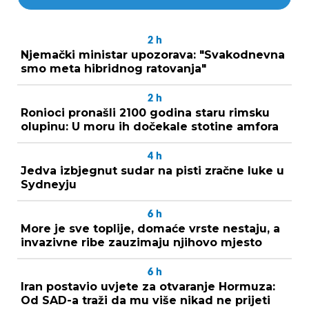
2
h
Njemački ministar upozorava: "Svakodnevna
smo meta hibridnog ratovanja"
2
h
Ronioci pronašli 2100 godina staru rimsku
olupinu: U moru ih dočekale stotine amfora
4
h
Jedva izbjegnut sudar na pisti zračne luke u
Sydneyju
6
h
More je sve toplije, domaće vrste nestaju, a
invazivne ribe zauzimaju njihovo mjesto
6
h
Iran postavio uvjete za otvaranje Hormuza:
Od SAD-a traži da mu više nikad ne prijeti