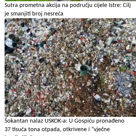
Sutra prometna akcija na području cijele Istre: Cilj
je smanjiti broj nesreća
Šokantan nalaz USKOK-a: U Gospiću pronađeno
37 tisuća tona otpada, otkrivene i "vječne