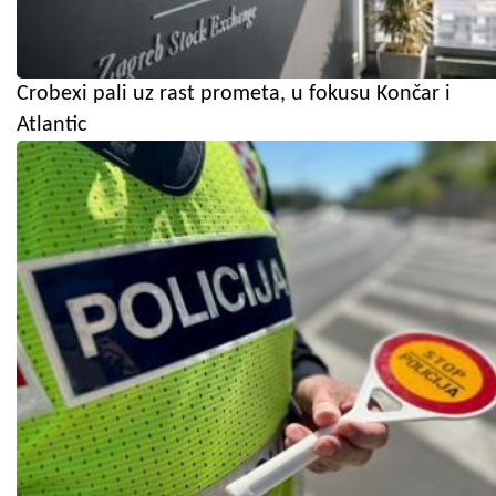
Crobexi pali uz rast prometa, u fokusu Končar i
Atlantic