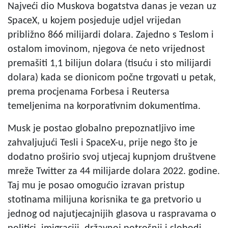
Najveći dio Muskova bogatstva danas je vezan uz
SpaceX, u kojem posjeduje udjel vrijedan
približno 866 milijardi dolara. Zajedno s Teslom i
ostalom imovinom, njegova će neto vrijednost
premašiti 1,1 bilijun dolara (tisuću i sto milijardi
dolara) kada se dionicom počne trgovati u petak,
prema procjenama Forbesa i Reutersa
temeljenima na korporativnim dokumentima.
Musk je postao globalno prepoznatljivo ime
zahvaljujući Tesli i SpaceX-u, prije nego što je
dodatno proširio svoj utjecaj kupnjom društvene
mreže Twitter za 44 milijarde dolara 2022. godine.
Taj mu je posao omogućio izravan pristup
stotinama milijuna korisnika te ga pretvorio u
jednog od najutjecajnijih glasova u raspravama o