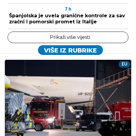
7
h
Španjolska je uvela granične kontrole za sav
zračni i pomorski promet iz Italije
Prikaži više vijesti
VIŠE IZ RUBRIKE
EU