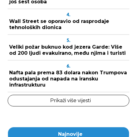
još šest osoba
4.
Wall Street se oporavio od rasprodaje
tehnoloških dionica
5.
Veliki požar buknuo kod jezera Garde: Više
od 200 ljudi evakuirano, među njima i turisti
6.
Nafta pala prema 83 dolara nakon Trumpova
odustajanja od napada na iransku
infrastrukturu
Prikaži više vijesti
Najnovije