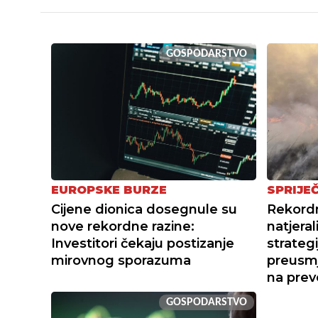
GOSPODARSTVO
EUROPSKE BURZE
SPRIJEČ
Cijene dionica dosegnule su
Rekordn
nove rekordne razine:
natjera
Investitori čekaju postizanje
strategi
mirovnog sporazuma
preusmj
na prev
GOSPODARSTVO