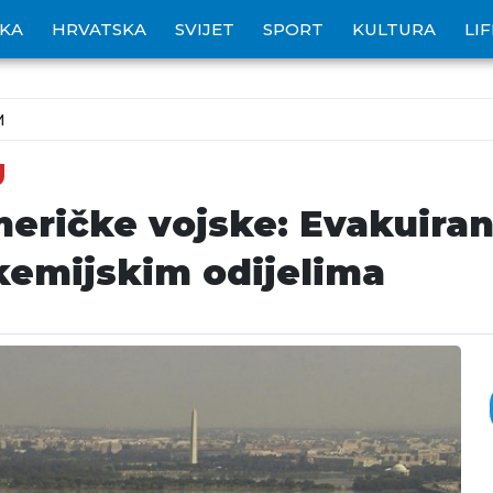
IKA
HRVATSKA
SVIJET
SPORT
KULTURA
LI
M
U
eričke vojske: Evakuirani
kemijskim odijelima