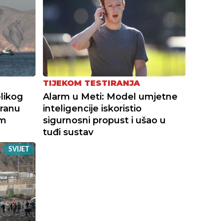
TIJEKOM TESTIRANJA
likog
Alarm u Meti: Model umjetne
Iranu
inteligencije iskoristio
im
sigurnosni propust i ušao u
tuđi sustav
SVIJET