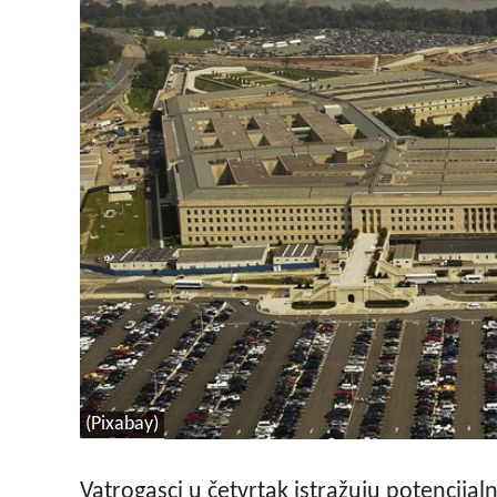
(Pixabay)
Vatrogasci u četvrtak istražuju potencija