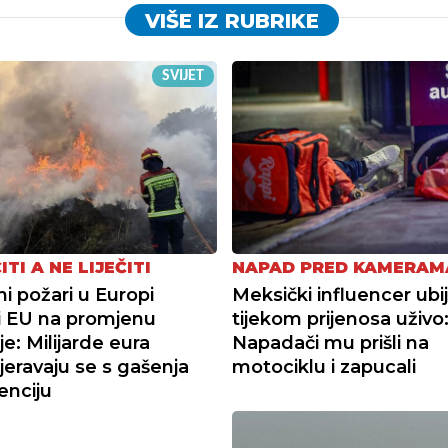
VIŠE IZ RUBRIKE
SVIJET
ITI A NE LIJEČITI
NAPAD PRED KAMERAM
i požari u Europi
Meksički influencer ubi
li EU na promjenu
tijekom prijenosa uživo
je: Milijarde eura
Napadači mu prišli na
eravaju se s gašenja
motociklu i zapucali
enciju