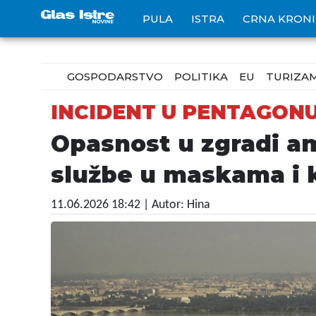
PULA
ISTRA
CRNA KRON
GOSPODARSTVO
POLITIKA
EU
TURIZA
INCIDENT U PENTAGON
Opasnost u zgradi am
službe u maskama i 
11.06.2026 18:42
| Autor: Hina