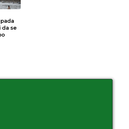
upada
i da se
po