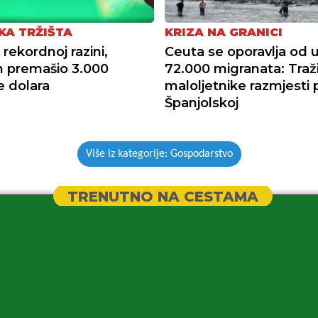
KA TRŽIŠTA
KRIZA NA GRANICI
rekordnoj razini,
Ceuta se oporavlja od 
 premašio 3.000
72.000 migranata: Traž
e dolara
maloljetnike razmjesti 
Španjolskoj
Više iz kategorije: Gospodarstvo
TRENUTNO NA CESTAMA