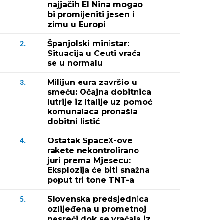
najjačih El Nina mogao
bi promijeniti jesen i
zimu u Europi
Španjolski ministar:
2.
Situacija u Ceuti vraća
se u normalu
Milijun eura završio u
3.
smeću: Očajna dobitnica
lutrije iz Italije uz pomoć
komunalaca pronašla
dobitni listić
Ostatak SpaceX-ove
4.
rakete nekontrolirano
juri prema Mjesecu:
Eksplozija će biti snažna
poput tri tone TNT-a
Slovenska predsjednica
5.
ozlijeđena u prometnoj
nesreći dok se vraćala iz