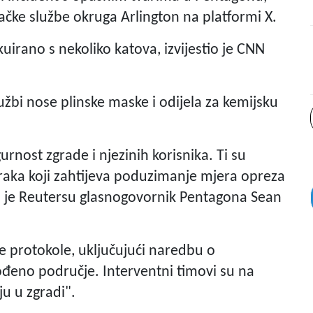
lačke službe okruga Arlington na platformi X.
uirano s nekoliko katova, izvijestio je CNN
lužbi nose plinske maske i odijela za kemijsku
urnost zgrade i njezinih korisnika. Ti su
zraka koji zahtijeva poduzimanje mjera opreza
ao je Reutersu glasnogovornik Pentagona Sean
e protokole, uključujući naredbu o
đeno područje. Interventni timovi su na
ju u zgradi".