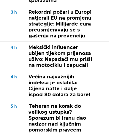
sporazuma
Rekordni požari u Europi
3
h
natjerali EU na promjenu
strategije: Milijarde eura
preusmjeravaju se s
gašenja na prevenciju
Meksički influencer
4
h
ubijen tijekom prijenosa
uživo: Napadači mu prišli
na motociklu i zapucali
Većina najvažnijih
4
h
indeksa je oslabila:
Cijena nafte i dalje
ispod 80 dolara za barel
Teheran na korak do
5
h
velikog ustupka?
Sporazum bi Iranu dao
nadzor nad ključnim
pomorskim pravcem