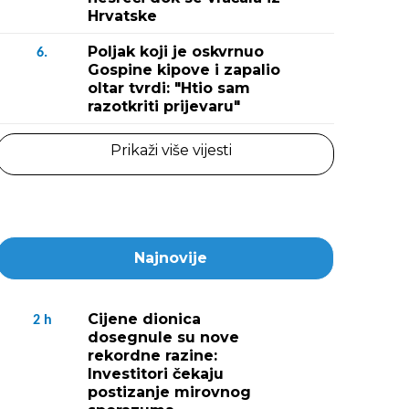
Hrvatske
Poljak koji je oskvrnuo
6.
Gospine kipove i zapalio
oltar tvrdi: "Htio sam
razotkriti prijevaru"
Prikaži više vijesti
Najnovije
Cijene dionica
2
h
dosegnule su nove
rekordne razine:
Investitori čekaju
postizanje mirovnog