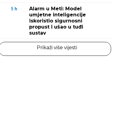
Alarm u Meti: Model
5
h
umjetne inteligencije
iskoristio sigurnosni
propust i ušao u tuđi
sustav
Prikaži više vijesti