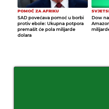
POMOĆ ZA AFRIKU
SVJETS
SAD povećava pomoć u borbi
Dow na 
protiv ebole: Ukupna potpora
Amazon
premašit će pola milijarde
milijard
dolara