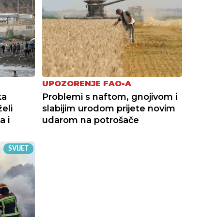
UPOZORENJE FAO-A
ka
Problemi s naftom, gnojivom i
eli
slabijim urodom prijete novim
a i
udarom na potrošače
SVIJET