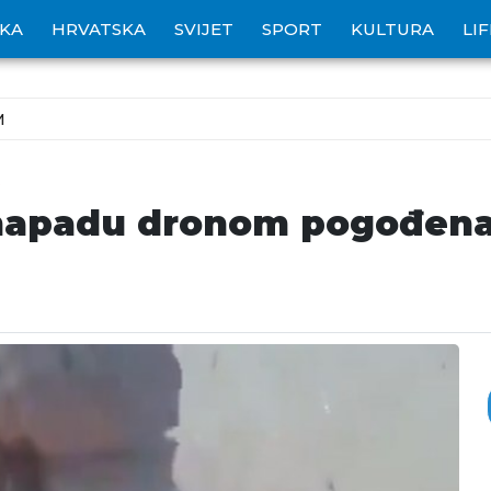
IKA
HRVATSKA
SVIJET
SPORT
KULTURA
LI
M
napadu dronom pogođena 