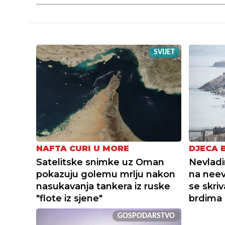
SVIJET
NAFTA CURI U MORE
DJECA 
Satelitske snimke uz Oman
Nevladi
pokazuju golemu mrlju nakon
na neev
nasukavanja tankera iz ruske
se skri
"flote iz sjene"
brdima
GOSPODARSTVO