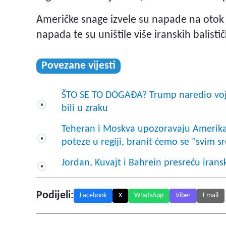
Američke snage izvele su napade na oto
napada te su uništile više iranskih balisti
Povezane vijesti
ŠTO SE TO DOGAĐA? Trump naredio vojn
bili u zraku
Teheran i Moskva upozoravaju Amerika
poteze u regiji, branit ćemo se "svim s
Jordan, Kuvajt i Bahrein presreću irans
Podijeli:
Facebook
X
WhatsApp
Viber
Email