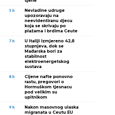
sjene"
Nevladine udruge
5
h
upozoravaju na
neevidentiranu djecu
koja se skrivaju po
plažama i brdima Ceute
U Italiji izmjereno 42,8
7
h
stupnjeva, dok se
Mađarska bori za
stabilnost
elektroenergetskog
sustava
Cijene nafte ponovno
8
h
rastu, pregovori o
Hormuškom tjesnacu
pod velikim su
upitnikom
Nakon masovnog ulaska
9
h
migranata u Ceutu EU