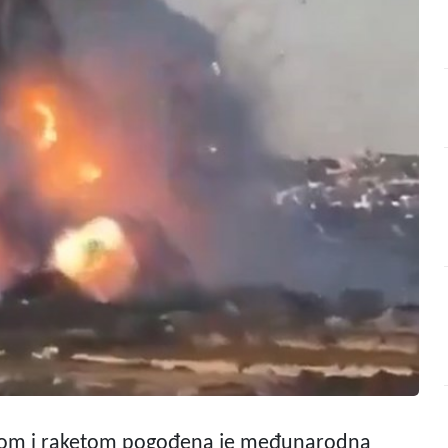
nom i raketom pogođena je međunarodna