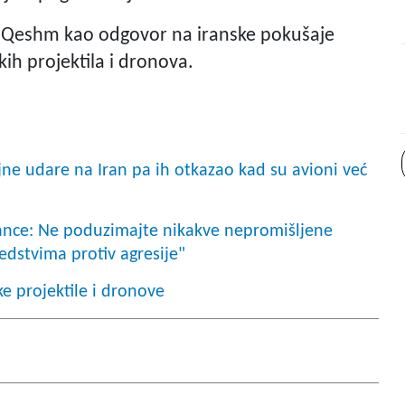
k Qeshm kao odgovor na iranske pokušaje
čkih projektila i dronova.
e udare na Iran pa ih otkazao kad su avioni već
nce: Ne poduzimajte nikakve nepromišljene
redstvima protiv agresije"
ke projektile i dronove