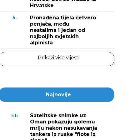
Hrvatske
Pronađena tijela četvero
6.
penjača, među
nestalima i jedan od
najboljih svjetskih
alpinista
Prikaži više vijesti
Najnovije
Satelitske snimke uz
5
h
Oman pokazuju golemu
mrlju nakon nasukavanja
tankera iz ruske "flote iz