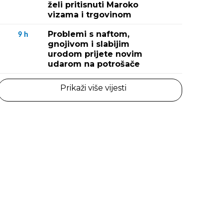
želi pritisnuti Maroko
vizama i trgovinom
Problemi s naftom,
9
h
gnojivom i slabijim
urodom prijete novim
udarom na potrošače
Prikaži više vijesti