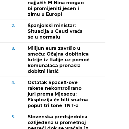
najjačih El Nina mogao
bi promijeniti jesen i
zimu u Europi
Španjolski ministar:
2.
Situacija u Ceuti vraća
se u normalu
Milijun eura završio u
3.
smeću: Očajna dobitnica
lutrije iz Italije uz pomoć
komunalaca pronašla
dobitni listić
Ostatak SpaceX-ove
4.
rakete nekontrolirano
juri prema Mjesecu:
Eksplozija će biti snažna
poput tri tone TNT-a
Slovenska predsjednica
5.
ozlijeđena u prometnoj
nesreći dok se vraćala iz