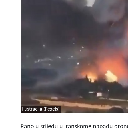
Ilustracija (Pexels)
Rano u srijedu u iranskome napadu dro