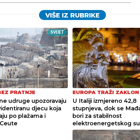
VIŠE IZ RUBRIKE
SVIJET
BEZ PRATNJE
EUROPA TRAŽI ZAKLON
ne udruge upozoravaju
U Italiji izmjereno 42,8
identiranu djecu koja
stupnjeva, dok se Mađ
vaju po plažama i
bori za stabilnost
 Ceute
elektroenergetskog su