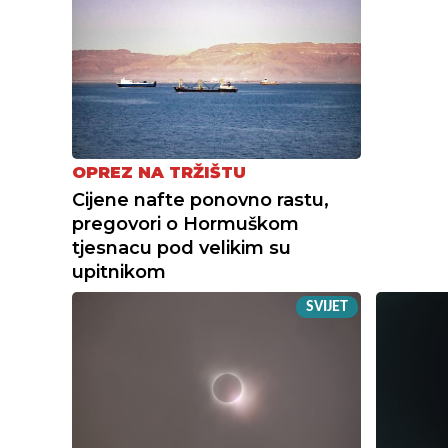
OPREZ NA TRŽIŠTU
Cijene nafte ponovno rastu,
pregovori o Hormuškom
tjesnacu pod velikim su
upitnikom
SVIJET