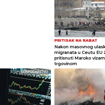
PRITISAK NA RABAT
Nakon masovnog ulas
migranata u Ceutu EU ž
pritisnuti Maroko vizam
trgovinom
GOSPODARSTVO