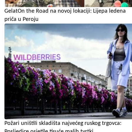
GelatOn the Road na novoj lokaciji: Lijepa ledena
priča u Peroju
Požari uništili skladišta najvećeg ruskog trgovca:
Posljedice osjetile tisuće malih tvrtki