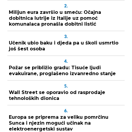
2.
Milijun eura završio u smeću: Očajna
dobitnica lutrije iz Italije uz pomoć
komunalaca pronašla dobitni listić
3.
Učenik ubio baku i djeda pa u školi usmrtio
još šest osoba
4.
Požar se približio gradu: Tisuće ljudi
evakuirane, proglašeno izvanredno stanje
5.
Wall Street se oporavio od rasprodaje
tehnoloških dionica
6.
Europa se priprema za veliku pomrčinu
Sunca i njezin mogući učinak na
elektroenergetski sustav