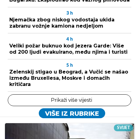
3
h
Njemačka zbog niskog vodostaja ukida
zabranu vožnje kamiona nedjeljom
4
h
Veliki požar buknuo kod jezera Garde: Više
od 200 ljudi evakuirano, među njima i turisti
5
h
Zelenskij stigao u Beograd, a Vučić se našao
između Bruxellesa, Moskve i domaćih
kritičara
Prikaži više vijesti
VIŠE IZ RUBRIKE
SVIJET