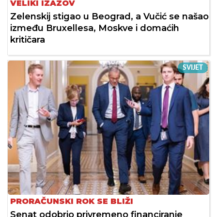
VELIKI IZAZOV
Zelenskij stigao u Beograd, a Vučić se našao
između Bruxellesa, Moskve i domaćih
kritičara
SVIJET
PRORAČUNSKI ROK SE BLIŽI
Senat odobrio privremeno financiranje