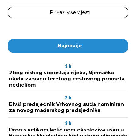
Prikaži više vijesti
Najnovije
1
h
Zbog niskog vodostaja rijeka, Njemačka
ukida zabranu teretnog cestovnog prometa
nedjeljom
2
h
Bivši predsjednik Vrhovnog suda nominiran
za novog mađarskog predsjednika
3
h
Dron s velikom količinom eksploziva ušao u
Bugarsku: Eksplodirao kod važnog plinovoda