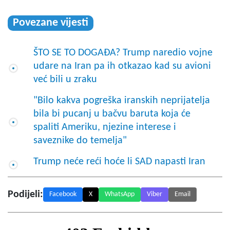
Povezane vijesti
ŠTO SE TO DOGAĐA? Trump naredio vojne
udare na Iran pa ih otkazao kad su avioni
već bili u zraku
"Bilo kakva pogreška iranskih neprijatelja
bila bi pucanj u bačvu baruta koja će
spaliti Ameriku, njezine interese i
saveznike do temelja"
Trump neće reći hoće li SAD napasti Iran
Podijeli:
Facebook
X
WhatsApp
Viber
Email