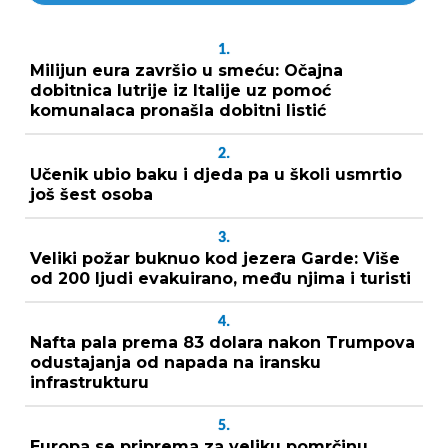
1.
Milijun eura završio u smeću: Očajna
dobitnica lutrije iz Italije uz pomoć
komunalaca pronašla dobitni listić
2.
Učenik ubio baku i djeda pa u školi usmrtio
još šest osoba
3.
Veliki požar buknuo kod jezera Garde: Više
od 200 ljudi evakuirano, među njima i turisti
4.
Nafta pala prema 83 dolara nakon Trumpova
odustajanja od napada na iransku
infrastrukturu
5.
Europa se priprema za veliku pomrčinu