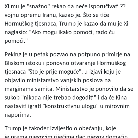
Xi mu je "snažno" rekao da neće isporučivati ??
vojnu opremu Iranu, kazao je. Što se tiče
Hormuškog tjesnaca, Trump je kazao da mu je Xi
naglasio: "Ako mogu ikako pomoći, rado ću
pomoći."
Peking je u petak pozvao na potpuno primirje na
Bliskom istoku i ponovno otvaranje Hormuškog
tjesnaca "što je prije moguće", u izjavi koju je
objavilo ministarstvo vanjskih poslova na
marginama samita. Ministarstvo je ponovilo da se
sukob "nikada nije trebao dogoditi" i da će Kina
nastaviti igrati "konstruktivnu ulogu" u mirovnim
naporima.
Trump je također izvijestio o obećanju, koje
je prema njegovim riječima dao njegov domaćin,