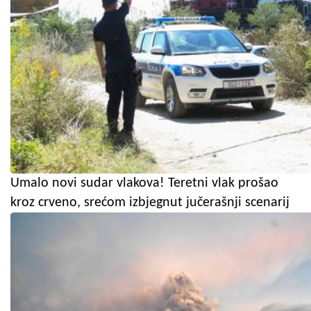
Umalo novi sudar vlakova! Teretni vlak prošao
kroz crveno, srećom izbjegnut jučerašnji scenarij