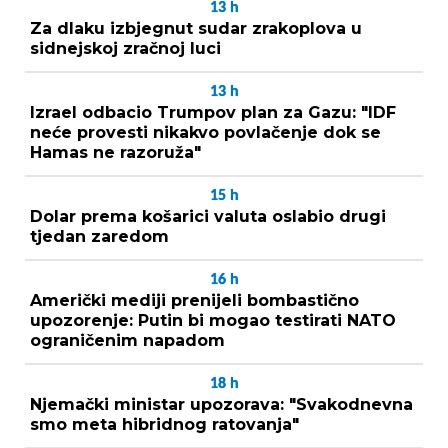
13
h
Za dlaku izbjegnut sudar zrakoplova u
sidnejskoj zračnoj luci
13
h
Izrael odbacio Trumpov plan za Gazu: "IDF
neće provesti nikakvo povlačenje dok se
Hamas ne razoruža"
15
h
Dolar prema košarici valuta oslabio drugi
tjedan zaredom
16
h
Američki mediji prenijeli bombastično
upozorenje: Putin bi mogao testirati NATO
ograničenim napadom
18
h
Njemački ministar upozorava: "Svakodnevna
smo meta hibridnog ratovanja"