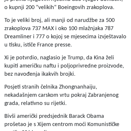
o kupnji 200 "velikih" Boeingovih zrakoplova.
To je veliki broj, ali manji od narudžbe za 500
zrakoplova 737 MAX i oko 100 mlažnjaka 787
Dreamliner i 777 o kojoj se mjesecima izvještavalo
u tisku, ističe France presse.
Xi je potvrdio, naglasio je Trump, da Kina želi
kupiti američku naftu i poljoprivredne proizvode,
bez navođenja ikakvih brojki.
Posjeti stranih čelnika Zhongnanhaiju,
nekadašnjem carskom vrtu pokraj Zabranjenog
grada, relativno su rijetki.
Bivši američki predsjednik Barack Obama
prošetao je s Xijem centrom moći Komunističke