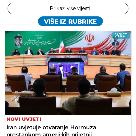
Prikaži više vijesti
VIŠE IZ RUBRIKE
SVIJET
NOVI UVJETI
Iran uvjetuje otvaranje Hormuza
prestankom američkih prijetnji