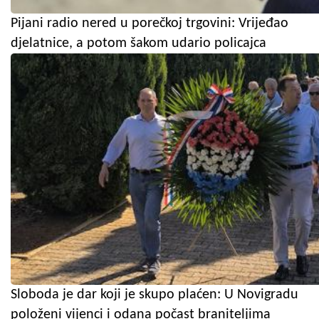
Pijani radio nered u porečkoj trgovini: Vrijeđao
djelatnice, a potom šakom udario policajca
Sloboda je dar koji je skupo plaćen: U Novigradu
položeni vijenci i odana počast braniteljima