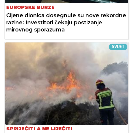
EUROPSKE BURZE
Cijene dionica dosegnule su nove rekordne
razine: Investitori čekaju postizanje
mirovnog sporazuma
SVIJET
SPRIJEČITI A NE LIJEČITI