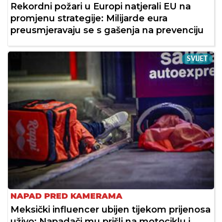
Rekordni požari u Europi natjerali EU na
promjenu strategije: Milijarde eura
preusmjeravaju se s gašenja na prevenciju
SVIJET
NAPAD PRED KAMERAMA
Meksički influencer ubijen tijekom prijenosa
uživo: Napadači mu prišli na motociklu i