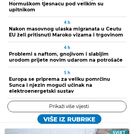
Hormuškom tjesnacu pod velikim su
upitnikom
4
h
Nakon masovnog ulaska migranata u Ceutu
EU želi pritisnuti Maroko vizama i trgovinom
4
h
Problemi s naftom, gnojivom i slabijim
urodom prijete novim udarom na potrošače
5
h
Europa se priprema za veliku pomrčinu
Sunca i njezin mogući učinak na
elektroenergetski sustav
Prikaži više vijesti
VIŠE IZ RUBRIKE
SVIJET