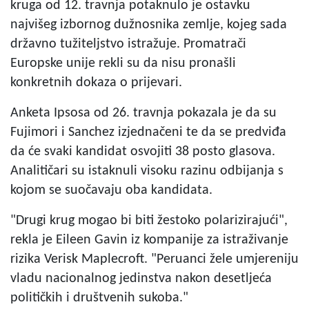
kruga od 12. travnja potaknulo je ostavku
najvišeg izbornog dužnosnika zemlje, kojeg sada
državno tužiteljstvo istražuje. Promatrači
Europske unije rekli su da nisu pronašli
konkretnih dokaza o prijevari.
Anketa Ipsosa od 26. travnja pokazala je da su
Fujimori i Sanchez izjednačeni te da se predviđa
da će svaki kandidat osvojiti 38 posto glasova.
Analitičari su istaknuli visoku razinu odbijanja s
kojom se suočavaju oba kandidata.
"Drugi krug mogao bi biti žestoko polarizirajući",
rekla je Eileen Gavin iz kompanije za istraživanje
rizika Verisk Maplecroft. "Peruanci žele umjereniju
vladu nacionalnog jedinstva nakon desetljeća
političkih i društvenih sukoba."