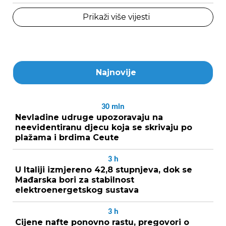
Prikaži više vijesti
Najnovije
30
min
Nevladine udruge upozoravaju na
neevidentiranu djecu koja se skrivaju po
plažama i brdima Ceute
3
h
U Italiji izmjereno 42,8 stupnjeva, dok se
Mađarska bori za stabilnost
elektroenergetskog sustava
3
h
Cijene nafte ponovno rastu, pregovori o