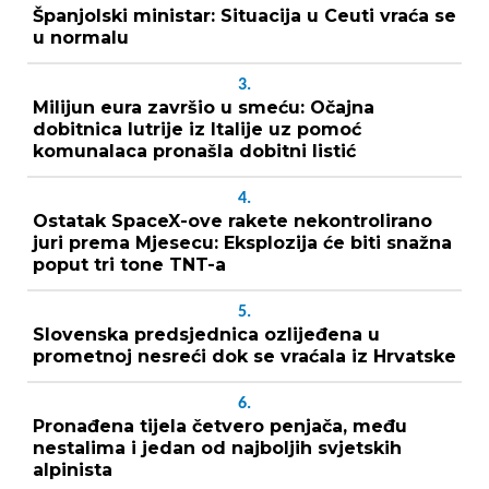
Španjolski ministar: Situacija u Ceuti vraća se
u normalu
3.
Milijun eura završio u smeću: Očajna
dobitnica lutrije iz Italije uz pomoć
komunalaca pronašla dobitni listić
4.
Ostatak SpaceX-ove rakete nekontrolirano
juri prema Mjesecu: Eksplozija će biti snažna
poput tri tone TNT-a
5.
Slovenska predsjednica ozlijeđena u
prometnoj nesreći dok se vraćala iz Hrvatske
6.
Pronađena tijela četvero penjača, među
nestalima i jedan od najboljih svjetskih
alpinista