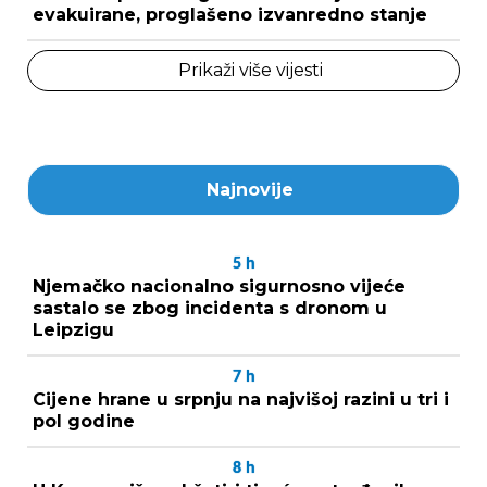
evakuirane, proglašeno izvanredno stanje
Prikaži više vijesti
Najnovije
5
h
Njemačko nacionalno sigurnosno vijeće
sastalo se zbog incidenta s dronom u
Leipzigu
7
h
Cijene hrane u srpnju na najvišoj razini u tri i
pol godine
8
h