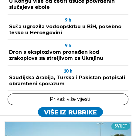
U Kongu više od četiri tisuće potvrđenih
slučajeva ebole
9
h
Suša ugrozila vodoopskrbu u BiH, posebno
teško u Hercegovini
9
h
Dron s eksplozivom pronađen kod
zrakoplova sa streljivom za Ukrajinu
10
h
Saudijska Arabija, Turska i Pakistan potpisali
obrambeni sporazum
Prikaži više vijesti
VIŠE IZ RUBRIKE
SVIJET