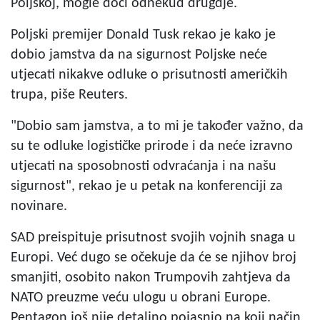
Poljskoj, mogle doći odnekud drugdje.
Poljski premijer Donald Tusk rekao je kako je
dobio jamstva da na sigurnost Poljske neće
utjecati nikakve odluke o prisutnosti američkih
trupa, piše Reuters.
"Dobio sam jamstva, a to mi je također važno, da
su te odluke logističke prirode i da neće izravno
utjecati na sposobnosti odvraćanja i na našu
sigurnost", rekao je u petak na konferenciji za
novinare.
SAD preispituje prisutnost svojih vojnih snaga u
Europi. Već dugo se očekuje da će se njihov broj
smanjiti, osobito nakon Trumpovih zahtjeva da
NATO preuzme veću ulogu u obrani Europe.
Pentagon još nije detaljno pojasnio na koji način