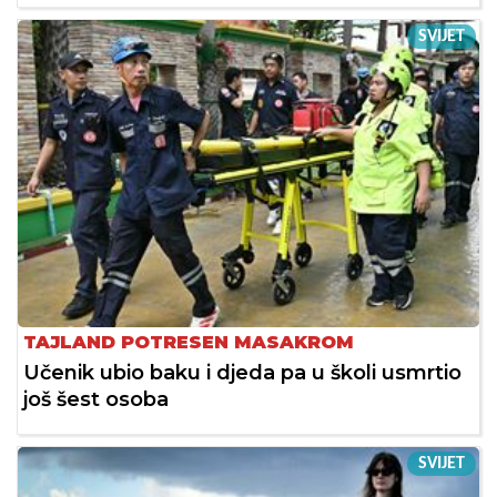
SVIJET
TAJLAND POTRESEN MASAKROM
Učenik ubio baku i djeda pa u školi usmrtio
još šest osoba
SVIJET