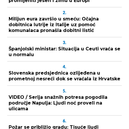
promijeniti jesen i zimu u Europi
2.
Milijun eura završio u smeću: Očajna
dobitnica lutrije iz Italije uz pomoć
komunalaca pronašla dobitni listić
3.
Španjolski ministar: Situacija u Ceuti vraća se
u normalu
4.
Slovenska predsjednica ozlijeđena u
prometnoj nesreći dok se vraćala iz Hrvatske
5.
VIDEO / Serija snažnih potresa pogodila
područje Napulja: Ljudi noć proveli na
ulicama
6.
Požar se približio gradu: Tisuće ljudi