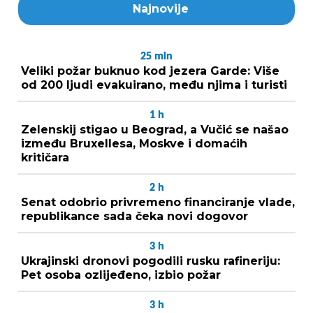
Najnovije
25
min
Veliki požar buknuo kod jezera Garde: Više
od 200 ljudi evakuirano, među njima i turisti
1
h
Zelenskij stigao u Beograd, a Vučić se našao
između Bruxellesa, Moskve i domaćih
kritičara
2
h
Senat odobrio privremeno financiranje vlade,
republikance sada čeka novi dogovor
3
h
Ukrajinski dronovi pogodili rusku rafineriju:
Pet osoba ozlijeđeno, izbio požar
3
h