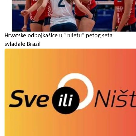
Hrvatske odbojkašice u "ruletu" petog seta
svladale Brazil