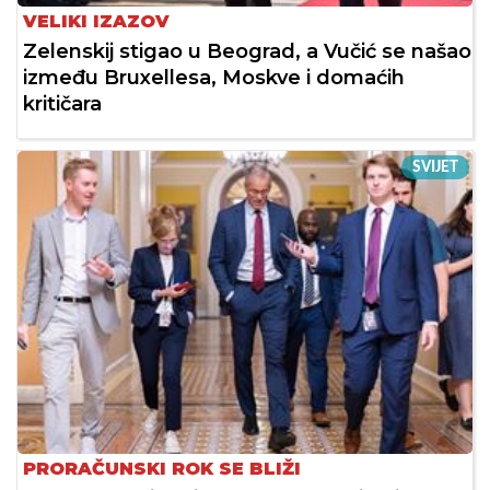
VELIKI IZAZOV
Zelenskij stigao u Beograd, a Vučić se našao
između Bruxellesa, Moskve i domaćih
kritičara
SVIJET
PRORAČUNSKI ROK SE BLIŽI