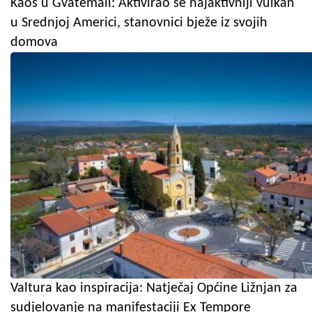
Kaos u Gvatemali: Aktivirao se najaktivniji vulkan
u Srednjoj Americi, stanovnici bježe iz svojih
domova
Valtura kao inspiracija: Natječaj Općine Ližnjan za
sudjelovanje na manifestaciji Ex Tempore