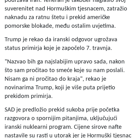
podržava Iran. Teheran je također naglasio svoj
suverenitet nad Hormuškim tjesnacem, zatražio
naknadu za ratnu štetu i prekid američke
pomorske blokade, među ostalim uvjetima.
Trump je rekao da iranski odgovor ugrožava
status primirja koje je započelo 7. travnja.
"Nazvao bih ga najslabijim upravo sada, nakon
što sam pročitao to smeće koje su nam poslali.
Nisam ga ni pročitao do kraja", rekao je
novinarima Trump, koji je više puta prijetio
prekidom primirja.
SAD je predložio prekid sukoba prije početka
razgovora o spornijim pitanjima, uključujući
iranski nuklearni program. Cijene sirove nafte
nastavile su rasti u utorak jer je Hormuški tjesnac