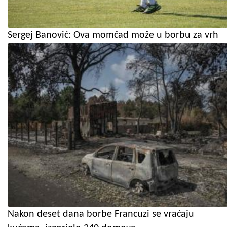
Sergej Banović: Ova momčad može u borbu za vrh
Nakon deset dana borbe Francuzi se vraćaju