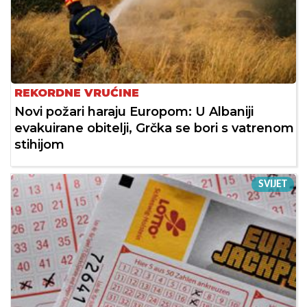
REKORDNE VRUĆINE
Novi požari haraju Europom: U Albaniji
evakuirane obitelji, Grčka se bori s vatrenom
stihijom
SVIJET