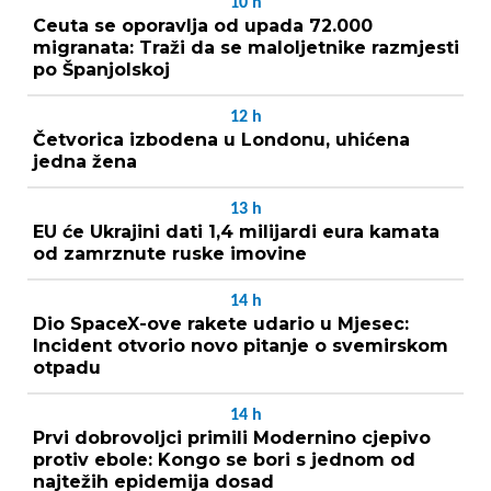
10
h
Ceuta se oporavlja od upada 72.000
migranata: Traži da se maloljetnike razmjesti
po Španjolskoj
12
h
Četvorica izbodena u Londonu, uhićena
jedna žena
13
h
EU će Ukrajini dati 1,4 milijardi eura kamata
od zamrznute ruske imovine
14
h
Dio SpaceX-ove rakete udario u Mjesec:
Incident otvorio novo pitanje o svemirskom
otpadu
14
h
Prvi dobrovoljci primili Modernino cjepivo
protiv ebole: Kongo se bori s jednom od
najtežih epidemija dosad