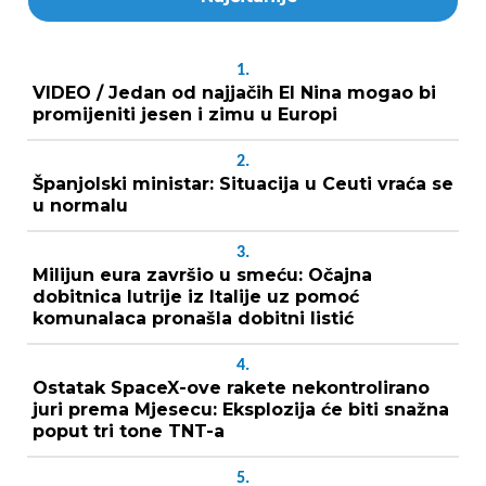
1.
VIDEO / Jedan od najjačih El Nina mogao bi
promijeniti jesen i zimu u Europi
2.
Španjolski ministar: Situacija u Ceuti vraća se
u normalu
3.
Milijun eura završio u smeću: Očajna
dobitnica lutrije iz Italije uz pomoć
komunalaca pronašla dobitni listić
4.
Ostatak SpaceX-ove rakete nekontrolirano
juri prema Mjesecu: Eksplozija će biti snažna
poput tri tone TNT-a
5.