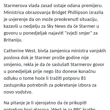
Starmerova vlada zasad ostaje odana premijeru.
Ministrica obrazovanja Bridget Phillipson izrazila
je uvjerenje da on može preokrenuti situaciju,
kazavši u nedjelju za Sky News da će Starmer u
govoru u ponedjeljak najaviti "svježi smjer" za
Britaniju.
Catherine West, bivša zamjenica ministra vanjskih
poslova dok je Starmer prošle godine nije
smijenio, rekla je da će saslušati Starmerov govor
u ponedjeljak prije nego što donese konačnu
odluku o tome hoće li tražiti potporu 81
zastupnika potrebnih za pokretanje izbora za
novo vodstvo.
Na pitanje je li vjerojatno da će prikupiti
potreban broj glasova, West je za BBC kratko