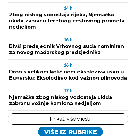
14
h
Zbog niskog vodostaja rijeka, Njemačka
ukida zabranu teretnog cestovnog prometa
nedjeljom
16
h
Bivši predsjednik Vrhovnog suda nominiran
za novog mađarskog predsjednika
16
h
Dron s velikom količinom eksploziva ušao u
Bugarsku: Eksplodirao kod važnog plinovoda
17
h
Njemačka zbog niskog vodostaja ukida
zabranu vožnje kamiona nedjeljom
Prikaži više vijesti
VIŠE IZ RUBRIKE