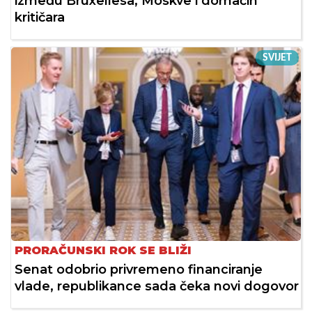
između Bruxellesa, Moskve i domaćih
kritičara
SVIJET
PRORAČUNSKI ROK SE BLIŽI
Senat odobrio privremeno financiranje
vlade, republikance sada čeka novi dogovor