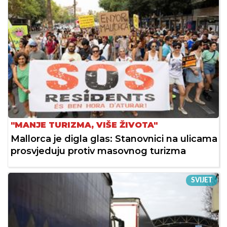
"MANJE TURIZMA, VIŠE ŽIVOTA"
Mallorca je digla glas: Stanovnici na ulicama
prosvjeduju protiv masovnog turizma
SVIJET