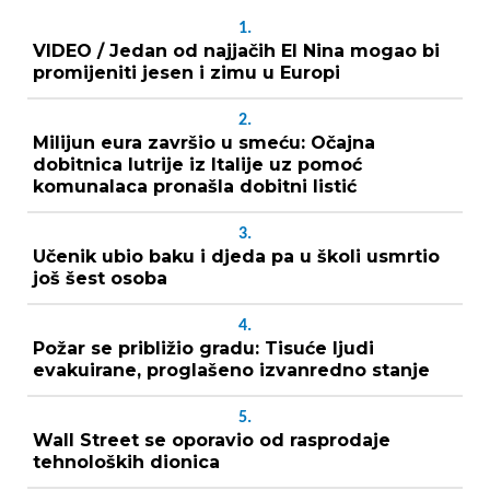
1.
VIDEO / Jedan od najjačih El Nina mogao bi
promijeniti jesen i zimu u Europi
2.
Milijun eura završio u smeću: Očajna
dobitnica lutrije iz Italije uz pomoć
komunalaca pronašla dobitni listić
3.
Učenik ubio baku i djeda pa u školi usmrtio
još šest osoba
4.
Požar se približio gradu: Tisuće ljudi
evakuirane, proglašeno izvanredno stanje
5.
Wall Street se oporavio od rasprodaje
tehnoloških dionica