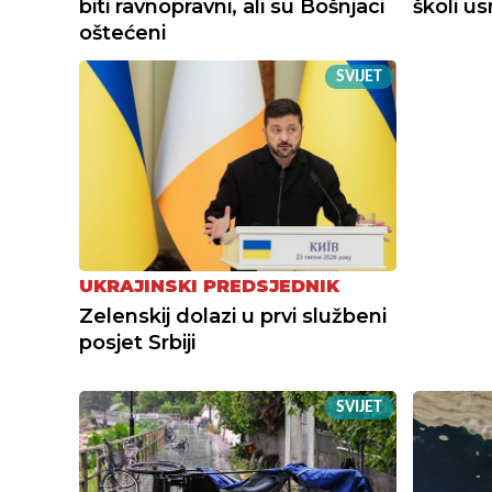
biti ravnopravni, ali su Bošnjaci
školi u
oštećeni
SVIJET
UKRAJINSKI PREDSJEDNIK
Zelenskij dolazi u prvi službeni
posjet Srbiji
SVIJET