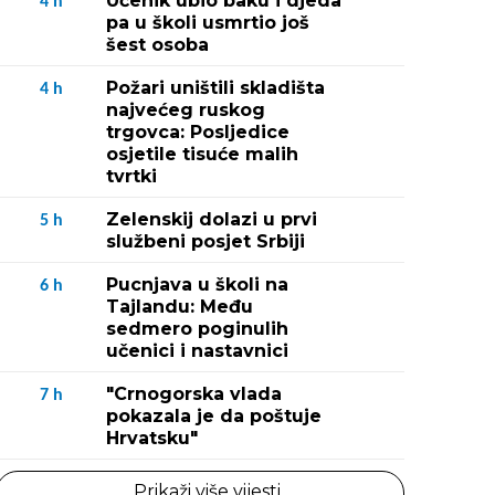
Učenik ubio baku i djeda
4
h
pa u školi usmrtio još
šest osoba
Požari uništili skladišta
4
h
najvećeg ruskog
trgovca: Posljedice
osjetile tisuće malih
tvrtki
Zelenskij dolazi u prvi
5
h
službeni posjet Srbiji
Pucnjava u školi na
6
h
Tajlandu: Među
sedmero poginulih
učenici i nastavnici
"Crnogorska vlada
7
h
pokazala je da poštuje
Hrvatsku"
Prikaži više vijesti