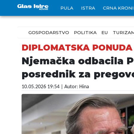
PULA
ISTRA
CRNA KRON
GOSPODARSTVO
POLITIKA
EU
TURIZA
DIPLOMATSKA PONUDA
Njemačka odbacila Pu
posrednik za pregovo
10.05.2026 19:54
| Autor: Hina