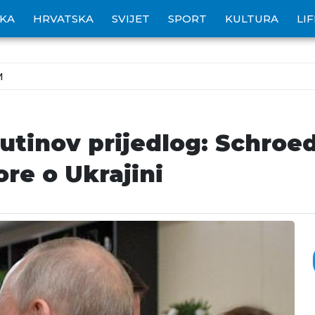
IKA
HRVATSKA
SVIJET
SPORT
KULTURA
LI
M
tinov prijedlog: Schroed
re o Ukrajini