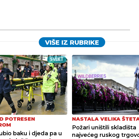
VIŠE IZ RUBRIKE
SVIJET
D POTRESEN
NASTALA VELIKA ŠTET
ROM
Požari uništili skladišta
ubio baku i djeda pa u
najvećeg ruskog trgovc