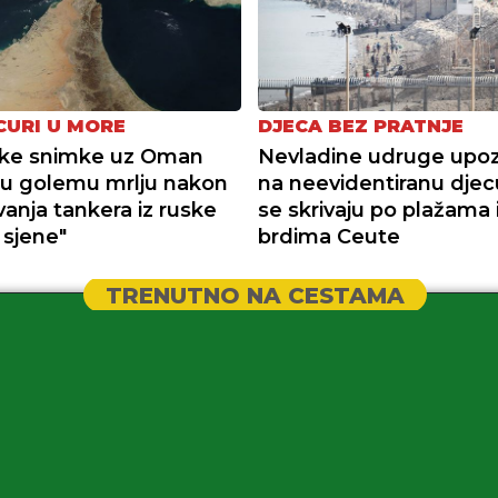
CURI U MORE
DJECA BEZ PRATNJE
ske snimke uz Oman
Nevladine udruge upoz
u golemu mrlju nakon
na neevidentiranu djec
anja tankera iz ruske
se skrivaju po plažama 
z sjene"
brdima Ceute
TRENUTNO NA CESTAMA