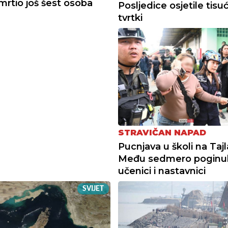
smrtio još šest osoba
Posljedice osjetile tisu
tvrtki
STRAVIČAN NAPAD
Pucnjava u školi na Taj
Među sedmero poginul
učenici i nastavnici
SVIJET