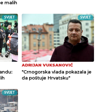
će malih
SVIJET
SVIJET
ADRIJAN VUKSANOVIĆ
landu:
"Crnogorska vlada pokazala je
ih
da poštuje Hrvatsku"
SVIJET