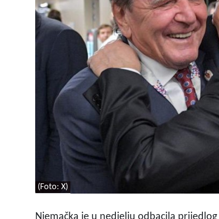
(Foto: X)
Njemačka je u nedjelju odbacila prijedlog