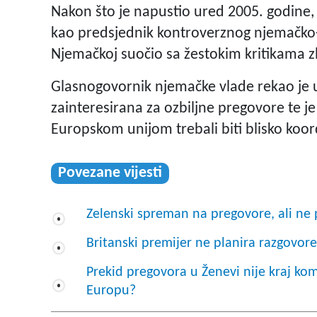
Nakon što je napustio ured 2005. godine,
kao predsjednik kontroverznog njemačko-r
Njemačkoj suočio sa žestokim kritikama zb
Glasnogovornik njemačke vlade rekao je u
zainteresirana za ozbiljne pregovore te je
Europskom unijom trebali biti blisko koor
Povezane vijesti
Zelenski spreman na pregovore, ali ne p
Britanski premijer ne planira razgovor
Prekid pregovora u Ženevi nije kraj kom
Europu?