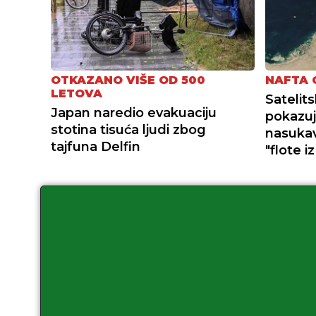
OTKAZANO VIŠE OD 500
NAFTA 
LETOVA
Satelit
Japan naredio evakuaciju
pokazuj
stotina tisuća ljudi zbog
nasukav
tajfuna Delfin
"flote i