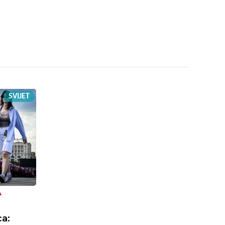
SVIJET
A
a: