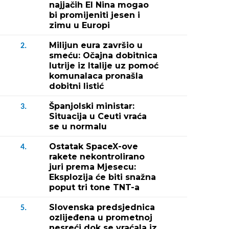
najjačih El Nina mogao
bi promijeniti jesen i
zimu u Europi
Milijun eura završio u
2.
smeću: Očajna dobitnica
lutrije iz Italije uz pomoć
komunalaca pronašla
dobitni listić
Španjolski ministar:
3.
Situacija u Ceuti vraća
se u normalu
Ostatak SpaceX-ove
4.
rakete nekontrolirano
juri prema Mjesecu:
Eksplozija će biti snažna
poput tri tone TNT-a
Slovenska predsjednica
5.
ozlijeđena u prometnoj
nesreći dok se vraćala iz