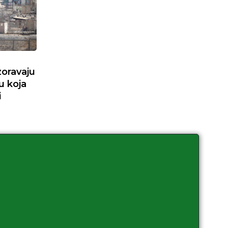
oravaju
u koja
i