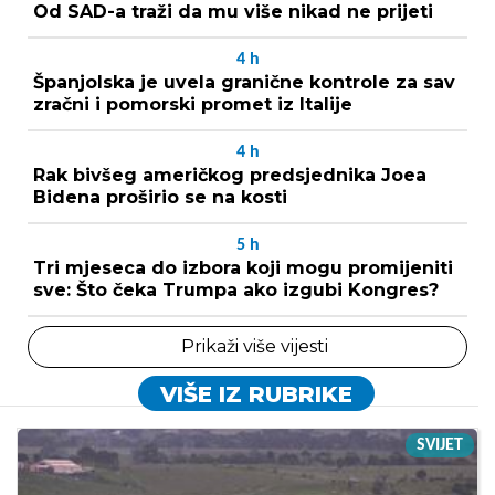
Od SAD-a traži da mu više nikad ne prijeti
4
h
Španjolska je uvela granične kontrole za sav
zračni i pomorski promet iz Italije
4
h
Rak bivšeg američkog predsjednika Joea
Bidena proširio se na kosti
5
h
Tri mjeseca do izbora koji mogu promijeniti
sve: Što čeka Trumpa ako izgubi Kongres?
Prikaži više vijesti
VIŠE IZ RUBRIKE
SVIJET