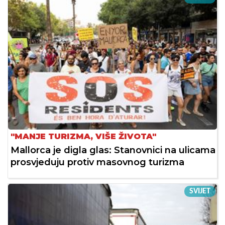
"MANJE TURIZMA, VIŠE ŽIVOTA"
Mallorca je digla glas: Stanovnici na ulicama
prosvjeduju protiv masovnog turizma
SVIJET