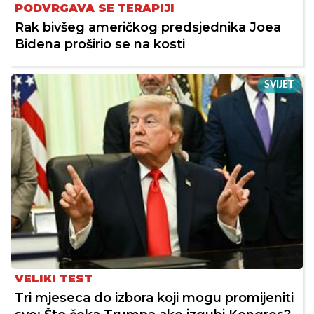
PODVRGAVA SE TERAPIJI
Rak bivšeg američkog predsjednika Joea
Bidena proširio se na kosti
SVIJET
VELIKI TEST
Tri mjeseca do izbora koji mogu promijeniti