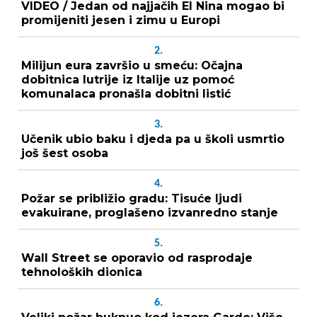
VIDEO / Jedan od najjačih El Nina mogao bi
promijeniti jesen i zimu u Europi
2.
Milijun eura završio u smeću: Očajna
dobitnica lutrije iz Italije uz pomoć
komunalaca pronašla dobitni listić
3.
Učenik ubio baku i djeda pa u školi usmrtio
još šest osoba
4.
Požar se približio gradu: Tisuće ljudi
evakuirane, proglašeno izvanredno stanje
5.
Wall Street se oporavio od rasprodaje
tehnoloških dionica
6.