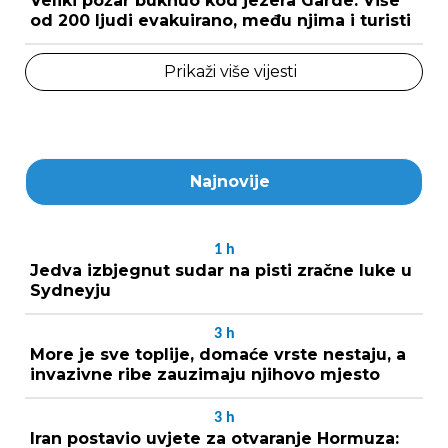
Veliki požar buknuo kod jezera Garde: Više
od 200 ljudi evakuirano, među njima i turisti
Prikaži više vijesti
Najnovije
1
h
Jedva izbjegnut sudar na pisti zračne luke u
Sydneyju
3
h
More je sve toplije, domaće vrste nestaju, a
invazivne ribe zauzimaju njihovo mjesto
3
h
Iran postavio uvjete za otvaranje Hormuza: