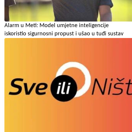
Alarm u Meti: Model umjetne inteligencije
iskoristio sigurnosni propust i ušao u tuđi sustav