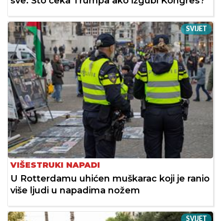
sve: Što čeka Trumpa ako izgubi Kongres?
SVIJET
VIŠESTRUKI NAPADI
U Rotterdamu uhićen muškarac koji je ranio
više ljudi u napadima nožem
SVIJET