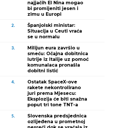
najjačih El Nina mogao
bi promijeniti jesen i
zimu u Europi
Španjolski ministar:
2.
Situacija u Ceuti vraća
se u normalu
Milijun eura završio u
3.
smeću: Očajna dobitnica
lutrije iz Italije uz pomoć
komunalaca pronašla
dobitni listić
Ostatak SpaceX-ove
4.
rakete nekontrolirano
juri prema Mjesecu:
Eksplozija će biti snažna
poput tri tone TNT-a
Slovenska predsjednica
5.
ozlijeđena u prometnoj
nesreći dok se vraćala iz