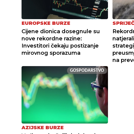
EUROPSKE BURZE
SPRIJEČ
Cijene dionica dosegnule su
Rekordn
nove rekordne razine:
natjera
Investitori čekaju postizanje
strategi
mirovnog sporazuma
preusmj
na prev
GOSPODARSTVO
AZIJSKE BURZE