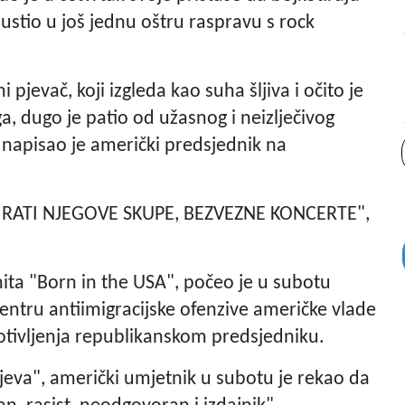
stio u još jednu oštru raspravu s rock
 pjevač, koji izgleda kao suha šljiva i očito je
ga, dugo je patio od užasnog i neizlječivog
apisao je američki predsjednik na
IRATI NJEGOVE SKUPE, BEZVEZNE KONCERTE",
hita "Born in the USA", počeo je u subotu
entru antiimigracijske ofenzive američke vlade
rotivljenja republikanskom predsjedniku.
eva", američki umjetnik u subotu je rekao da