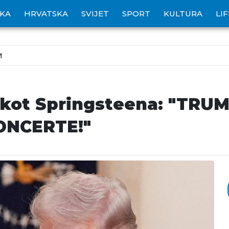
IKA
HRVATSKA
SVIJET
SPORT
KULTURA
LI
M
kot Springsteena: "TRU
ONCERTE!"