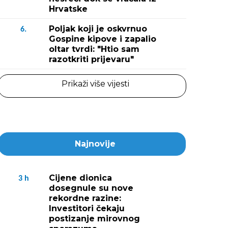
Hrvatske
Poljak koji je oskvrnuo
6.
Gospine kipove i zapalio
oltar tvrdi: "Htio sam
razotkriti prijevaru"
Prikaži više vijesti
Najnovije
Cijene dionica
3
h
dosegnule su nove
rekordne razine:
Investitori čekaju
postizanje mirovnog