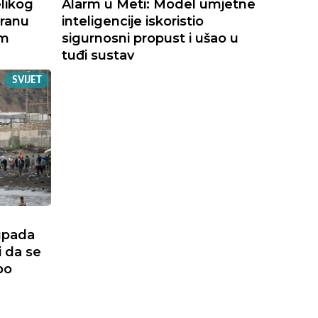
likog
Alarm u Meti: Model umjetne
Iranu
inteligencije iskoristio
im
sigurnosni propust i ušao u
tuđi sustav
SVIJET
upada
i da se
po