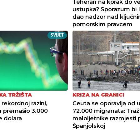
Teheran na korak do ve
ustupka? Sporazum bi 
dao nadzor nad ključn
pomorskim pravcem
SVIJET
KA TRŽIŠTA
KRIZA NA GRANICI
rekordnoj razini,
Ceuta se oporavlja od 
 premašio 3.000
72.000 migranata: Traž
e dolara
maloljetnike razmjesti 
Španjolskoj