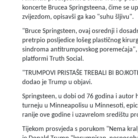
koncerte Brucea Springsteena, čime se upu
zvijezdom, opisavši ga kao "suhu šljivu".
"Bruce Springsteen, ovaj osrednji i dosadni
pretrpio posljedice lošeg plastičnog kirur
sindroma antitrumpovskog poremećaja", n
platformi Truth Social.
"TRUMPOVI PRISTAŠE TREBALI BI BOJKOT
dodao je Trump u objavi.
Springsteen, u dobi od 76 godina i autor 
turneju u Minneapolisu u Minnesoti, epic
ranije ove godine i uzavrelom središtu p
Tijekom prosvjeda s porukom "Nema kralj