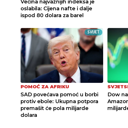
Većina najvažnijih indeksa je
oslabila: Cijena nafte i dalje
ispod 80 dolara za barel
SVIJET
POMOĆ ZA AFRIKU
SVJETS
SAD povećava pomoć u borbi
Dow na 
protiv ebole: Ukupna potpora
Amazon
premašit će pola milijarde
milijard
dolara