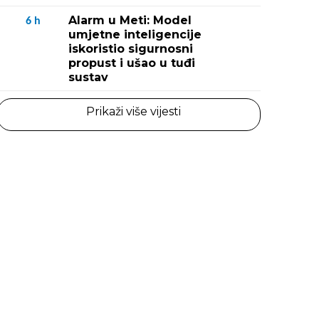
Alarm u Meti: Model
6
h
umjetne inteligencije
iskoristio sigurnosni
propust i ušao u tuđi
sustav
Prikaži više vijesti