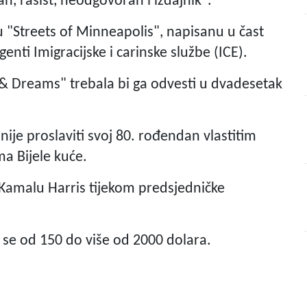
 rasist, neodgovoran i izdajnik".
 "Streets of Minneapolis", napisanu u čast
genti Imigracijske i carinske službe (ICE).
& Dreams" trebala bi ga odvesti u dvadesetak
je proslaviti svoj 80. rođendan vlastitim
 Bijele kuće.
Kamalu Harris tijekom predsjedničke
 se od 150 do više od 2000 dolara.