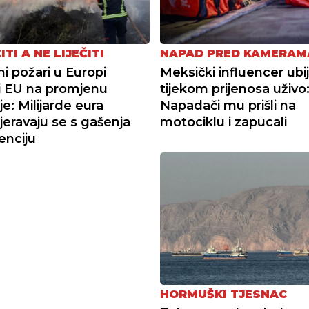
ITI A NE LIJEČITI
NAPAD PRED KAMERAM
i požari u Europi
Meksički influencer ubi
li EU na promjenu
tijekom prijenosa uživo
je: Milijarde eura
Napadači mu prišli na
eravaju se s gašenja
motociklu i zapucali
enciju
HORMUŠKI TJESNAC