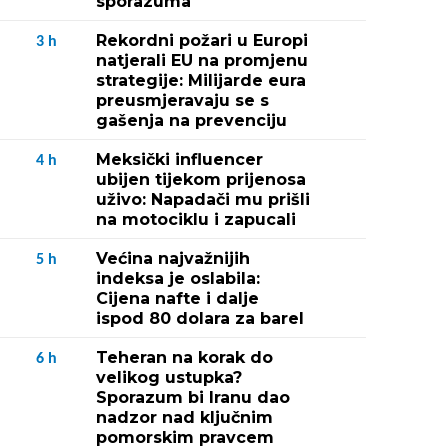
sporazuma
Rekordni požari u Europi
3
h
natjerali EU na promjenu
strategije: Milijarde eura
preusmjeravaju se s
gašenja na prevenciju
Meksički influencer
4
h
ubijen tijekom prijenosa
uživo: Napadači mu prišli
na motociklu i zapucali
Većina najvažnijih
5
h
indeksa je oslabila:
Cijena nafte i dalje
ispod 80 dolara za barel
Teheran na korak do
6
h
velikog ustupka?
Sporazum bi Iranu dao
nadzor nad ključnim
pomorskim pravcem