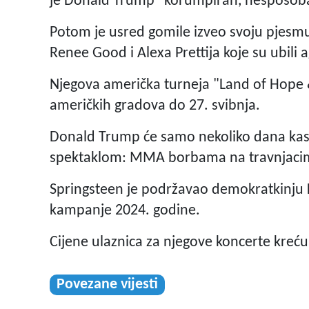
je Donald Trump "korumpiran, nesposoban,
Potom je usred gomile izveo svoju pjesmu
Renee Good i Alexa Prettija koje su ubili a
Njegova američka turneja "Land of Hope 
američkih gradova do 27. svibnja.
Donald Trump će samo nekoliko dana kasni
spektaklom: MMA borbama na travnjacima
Springsteen je podržavao demokratkinju 
kampanje 2024. godine.
Cijene ulaznica za njegove koncerte kreću
Povezane vijesti