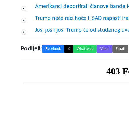
Amerikanci deportirali članove bande 
Trump neće reći hoće li SAD napasti Ir
Još, još i još: Trump će od studenog uv
Podijeli:
Facebook
X
WhatsApp
Viber
Email