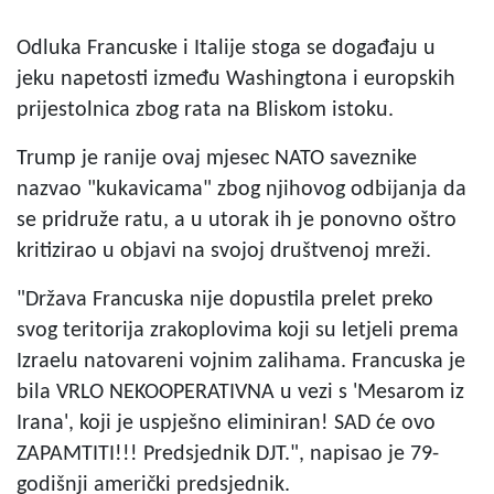
Odluka Francuske i Italije stoga se događaju u
jeku napetosti između Washingtona i europskih
prijestolnica zbog rata na Bliskom istoku.
Trump je ranije ovaj mjesec NATO saveznike
nazvao "kukavicama" zbog njihovog odbijanja da
se pridruže ratu, a u utorak ih je ponovno oštro
kritizirao u objavi na svojoj društvenoj mreži.
"Država Francuska nije dopustila prelet preko
svog teritorija zrakoplovima koji su letjeli prema
Izraelu natovareni vojnim zalihama. Francuska je
bila VRLO NEKOOPERATIVNA u vezi s 'Mesarom iz
Irana', koji je uspješno eliminiran! SAD će ovo
ZAPAMTITI!!! Predsjednik DJT.", napisao je 79-
godišnji američki predsjednik.