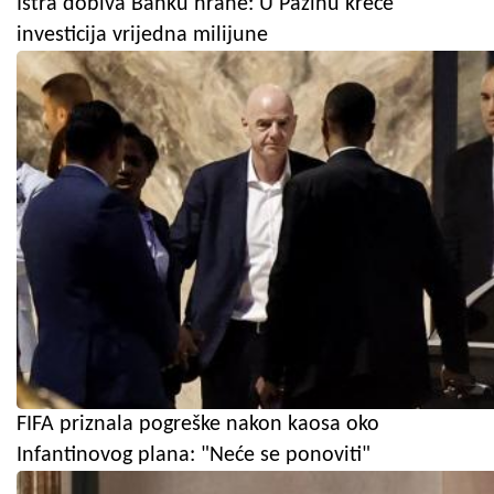
Istra dobiva Banku hrane: U Pazinu kreće
investicija vrijedna milijune
FIFA priznala pogreške nakon kaosa oko
Infantinovog plana: "Neće se ponoviti"