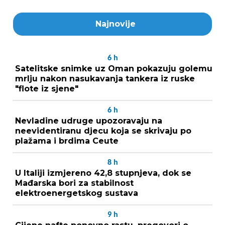
Najnovije
6
h
Satelitske snimke uz Oman pokazuju golemu
mrlju nakon nasukavanja tankera iz ruske
"flote iz sjene"
6
h
Nevladine udruge upozoravaju na
neevidentiranu djecu koja se skrivaju po
plažama i brdima Ceute
8
h
U Italiji izmjereno 42,8 stupnjeva, dok se
Mađarska bori za stabilnost
elektroenergetskog sustava
9
h