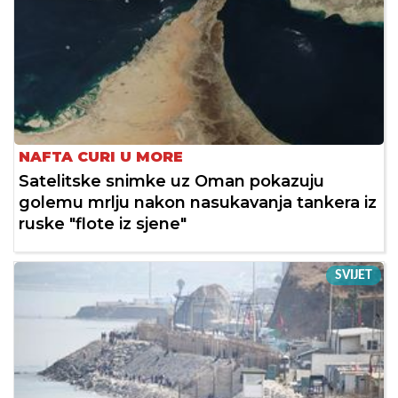
NAFTA CURI U MORE
Satelitske snimke uz Oman pokazuju
golemu mrlju nakon nasukavanja tankera iz
ruske "flote iz sjene"
SVIJET