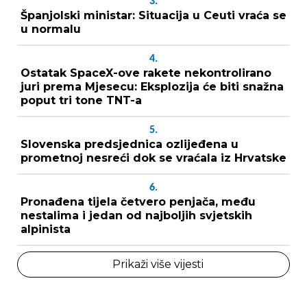
3.
Španjolski ministar: Situacija u Ceuti vraća se
u normalu
4.
Ostatak SpaceX-ove rakete nekontrolirano
juri prema Mjesecu: Eksplozija će biti snažna
poput tri tone TNT-a
5.
Slovenska predsjednica ozlijeđena u
prometnoj nesreći dok se vraćala iz Hrvatske
6.
Pronađena tijela četvero penjača, među
nestalima i jedan od najboljih svjetskih
alpinista
Prikaži više vijesti