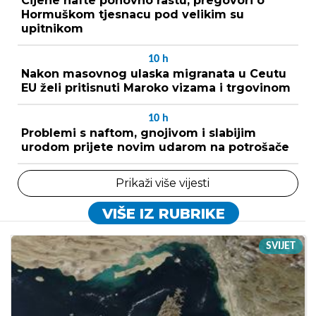
Cijene nafte ponovno rastu, pregovori o
Hormuškom tjesnacu pod velikim su
upitnikom
10
h
Nakon masovnog ulaska migranata u Ceutu
EU želi pritisnuti Maroko vizama i trgovinom
10
h
Problemi s naftom, gnojivom i slabijim
urodom prijete novim udarom na potrošače
Prikaži više vijesti
VIŠE IZ RUBRIKE
SVIJET