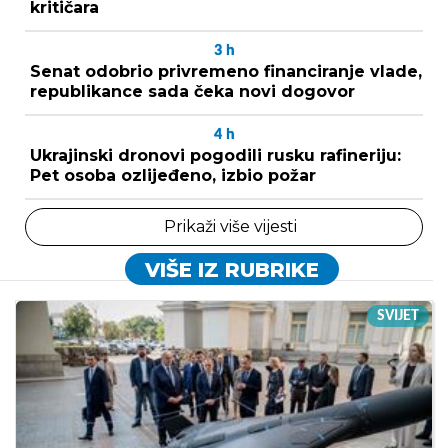
kritičara
3
h
Senat odobrio privremeno financiranje vlade,
republikance sada čeka novi dogovor
4
h
Ukrajinski dronovi pogodili rusku rafineriju:
Pet osoba ozlijeđeno, izbio požar
Prikaži više vijesti
VIŠE IZ RUBRIKE
SVIJET