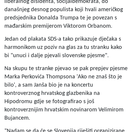
liberalnog disidenta, socijaldemokrata, do
današnjeg desnog populista koji hvali američkog
predsjednika Donalda Trumpa te je povezan s
mađarskim premijerom Viktorom Orbanom.
Jedan od plakata SDS-a tako prikazuje dječaka s
harmonikom uz poziv na glas za tu stranku kako
bi "unuci i dalje pjevali slovenske pjesme".
Na skupu te stranke pjevao se pak prepjev pjesme
Marka Perkovića Thompsona 'Ako ne znaš što je
bilo', a sam Janša bio je na koncertu
kontroverznog hrvatskog glazbenika na
Hipodromu gdje se fotografirao s još
kontroverznijim hrvatskim novinarom Velimirom
Bujancem.
"Nadam se da će se Slovenija riješiti organizirane