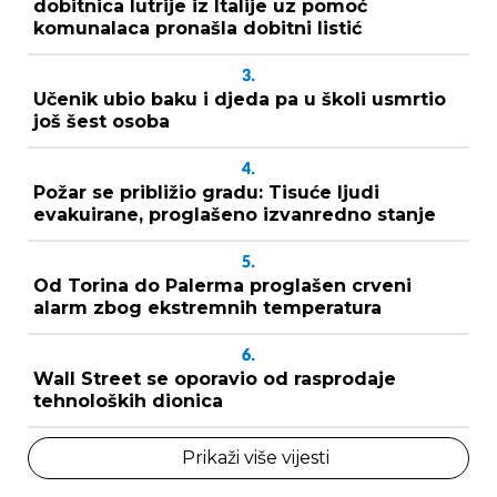
dobitnica lutrije iz Italije uz pomoć
komunalaca pronašla dobitni listić
3.
Učenik ubio baku i djeda pa u školi usmrtio
još šest osoba
4.
Požar se približio gradu: Tisuće ljudi
evakuirane, proglašeno izvanredno stanje
5.
Od Torina do Palerma proglašen crveni
alarm zbog ekstremnih temperatura
6.
Wall Street se oporavio od rasprodaje
tehnoloških dionica
Prikaži više vijesti