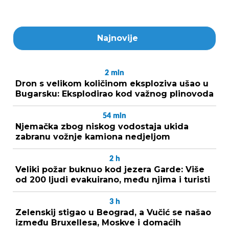
Najnovije
2
min
Dron s velikom količinom eksploziva ušao u
Bugarsku: Eksplodirao kod važnog plinovoda
54
min
Njemačka zbog niskog vodostaja ukida
zabranu vožnje kamiona nedjeljom
2
h
Veliki požar buknuo kod jezera Garde: Više
od 200 ljudi evakuirano, među njima i turisti
3
h
Zelenskij stigao u Beograd, a Vučić se našao
između Bruxellesa, Moskve i domaćih