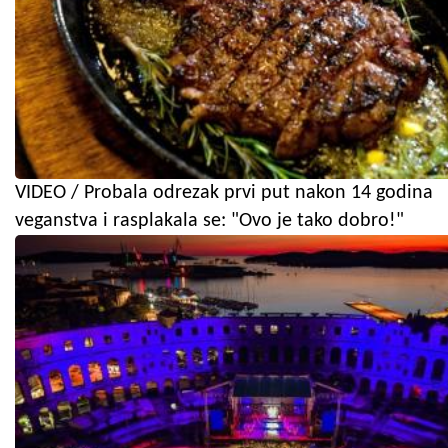
VIDEO / Probala odrezak prvi put nakon 14 godina
veganstva i rasplakala se: "Ovo je tako dobro!"