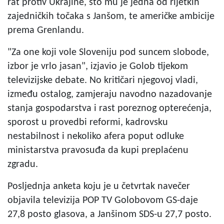
rat protiv Ukrajine, što mu je jedna od rijetkih
zajedničkih točaka s Janšom, te američke ambicije
prema Grenlandu.
"Za one koji vole Sloveniju pod suncem slobode,
izbor je vrlo jasan", izjavio je Golob tijekom
televizijske debate. No kritičari njegovoj vladi,
između ostalog, zamjeraju navodno nazadovanje
stanja gospodarstva i rast poreznog opterećenja,
sporost u provedbi reformi, kadrovsku
nestabilnost i nekoliko afera poput odluke
ministarstva pravosuđa da kupi preplaćenu
zgradu.
Posljednja anketa koju je u četvrtak navečer
objavila televizija POP TV Golobovom GS-daje
27,8 posto glasova, a Janšinom SDS-u 27,7 posto.