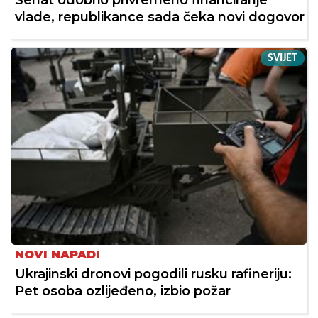
Senat odobrio privremeno financiranje
vlade, republikance sada čeka novi dogovor
SVIJET
NOVI NAPADI
Ukrajinski dronovi pogodili rusku rafineriju:
Pet osoba ozlijeđeno, izbio požar