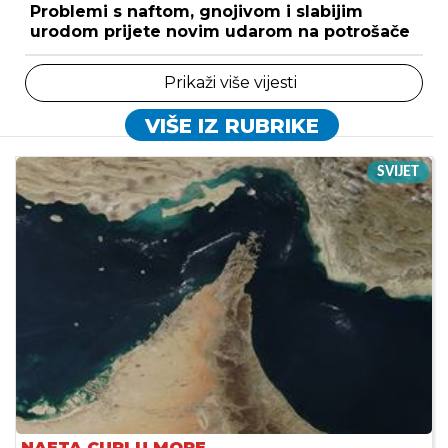
Problemi s naftom, gnojivom i slabijim
urodom prijete novim udarom na potrošače
Prikaži više vijesti
VIŠE IZ RUBRIKE
SVIJET
NAFTA CURI U MORE