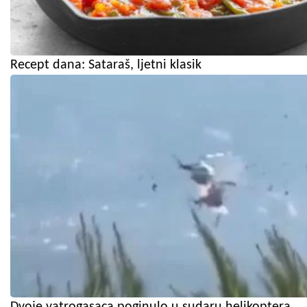
Recept dana: Sataraš, ljetni klasik
Dvoje vatrogasaca poginulo u sudaru helikoptera