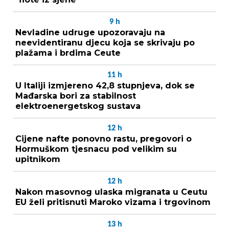
9
h
Nevladine udruge upozoravaju na
neevidentiranu djecu koja se skrivaju po
plažama i brdima Ceute
11
h
U Italiji izmjereno 42,8 stupnjeva, dok se
Mađarska bori za stabilnost
elektroenergetskog sustava
12
h
Cijene nafte ponovno rastu, pregovori o
Hormuškom tjesnacu pod velikim su
upitnikom
12
h
Nakon masovnog ulaska migranata u Ceutu
EU želi pritisnuti Maroko vizama i trgovinom
13
h