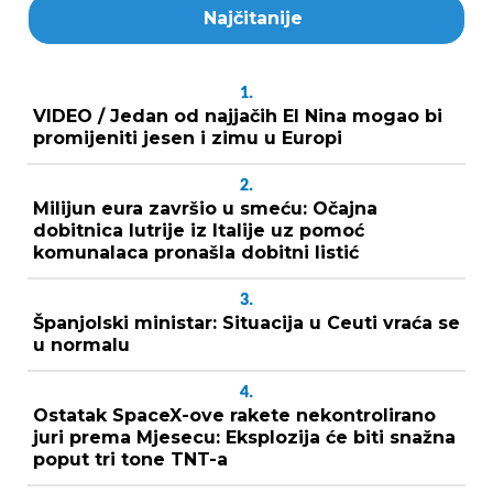
Najčitanije
1.
VIDEO / Jedan od najjačih El Nina mogao bi
promijeniti jesen i zimu u Europi
2.
Milijun eura završio u smeću: Očajna
dobitnica lutrije iz Italije uz pomoć
komunalaca pronašla dobitni listić
3.
Španjolski ministar: Situacija u Ceuti vraća se
u normalu
4.
Ostatak SpaceX-ove rakete nekontrolirano
juri prema Mjesecu: Eksplozija će biti snažna
poput tri tone TNT-a