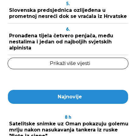
5.
Slovenska predsjednica ozlijeđena u
prometnoj nesreći dok se vraćala iz Hrvatske
6.
Pronađena tijela četvero penjača, među
nestalima i jedan od najboljih svjetskih
alpinista
Prikaži više vijesti
Najnovije
8
h
Satelitske snimke uz Oman pokazuju golemu
mrlju nakon nasukavanja tankera iz ruske
"flote iz sjene"