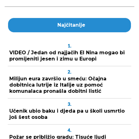
Najčitanije
1.
VIDEO / Jedan od najjačih El Nina mogao bi
promijeniti jesen i zimu u Europi
2.
Milijun eura završio u smeću: Očajna
dobitnica lutrije iz Italije uz pomoć
komunalaca pronašla dobitni listić
3.
Učenik ubio baku i djeda pa u školi usmrtio
još šest osoba
4.
Požar se približio gradu: Tisuće ljudi