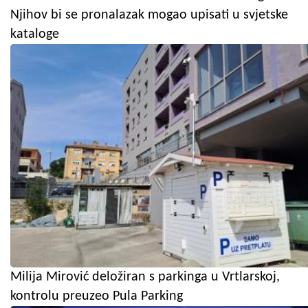
Njihov bi se pronalazak mogao upisati u svjetske
kataloge
Milija Mirović deložiran s parkinga u Vrtlarskoj,
kontrolu preuzeo Pula Parking