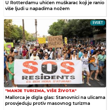
U Rotterdamu uhićen muškarac koji je ranio
više ljudi u napadima nožem
SVIJET
"MANJE TURIZMA, VIŠE ŽIVOTA"
Mallorca je digla glas: Stanovnici na ulicama
prosvjeduju protiv masovnog turizma