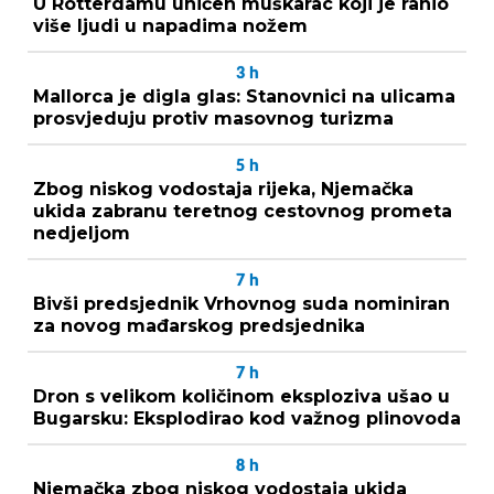
U Rotterdamu uhićen muškarac koji je ranio
više ljudi u napadima nožem
3
h
Mallorca je digla glas: Stanovnici na ulicama
prosvjeduju protiv masovnog turizma
5
h
Zbog niskog vodostaja rijeka, Njemačka
ukida zabranu teretnog cestovnog prometa
nedjeljom
7
h
Bivši predsjednik Vrhovnog suda nominiran
za novog mađarskog predsjednika
7
h
Dron s velikom količinom eksploziva ušao u
Bugarsku: Eksplodirao kod važnog plinovoda
8
h
Njemačka zbog niskog vodostaja ukida