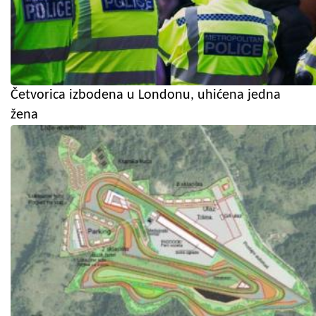
Četvorica izbodena u Londonu, uhićena jedna
žena