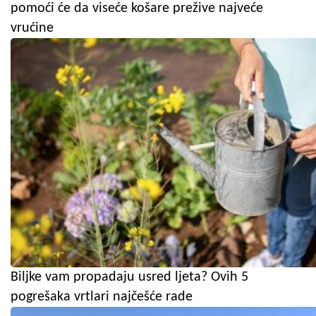
pomoći će da viseće košare prežive najveće
vrućine
Biljke vam propadaju usred ljeta? Ovih 5
pogrešaka vrtlari najčešće rade