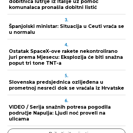
dobitnica lutrije iz Italije uz pomoć
komunalaca pronašla dobitni listić
3.
Španjolski ministar: Situacija u Ceuti vraća se
u normalu
4.
Ostatak SpaceX-ove rakete nekontrolirano
juri prema Mjesecu: Eksplozija će biti snažna
poput tri tone TNT-a
5.
Slovenska predsjednica ozlijeđena u
prometnoj nesreći dok se vraćala iz Hrvatske
6.
VIDEO / Serija snažnih potresa pogodila
područje Napulja: Ljudi noć proveli na
ulicama