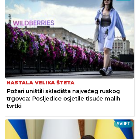
NASTALA VELIKA ŠTETA
Požari uništili skladišta najvećeg ruskog
trgovca: Posljedice osjetile tisuće malih
tvrtki
SVIJET