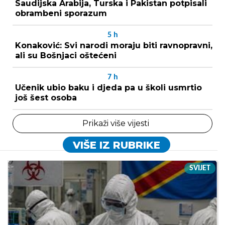
Saudijska Arabija, Turska i Pakistan potpisali
obrambeni sporazum
5
h
Konaković: Svi narodi moraju biti ravnopravni,
ali su Bošnjaci oštećeni
7
h
Učenik ubio baku i djeda pa u školi usmrtio
još šest osoba
Prikaži više vijesti
VIŠE IZ RUBRIKE
SVIJET