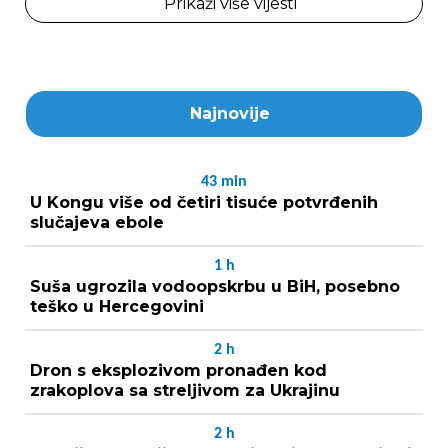
Prikaži više vijesti
Najnovije
43
min
U Kongu više od četiri tisuće potvrđenih
slučajeva ebole
1
h
Suša ugrozila vodoopskrbu u BiH, posebno
teško u Hercegovini
2
h
Dron s eksplozivom pronađen kod
zrakoplova sa streljivom za Ukrajinu
2
h