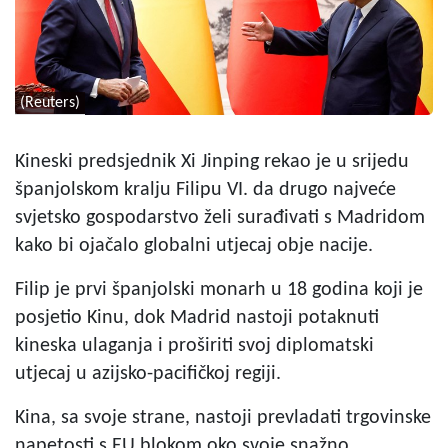
(Reuters)
Kineski predsjednik Xi Jinping rekao je u srijedu
španjolskom kralju Filipu VI. da drugo najveće
svjetsko gospodarstvo želi surađivati s Madridom
kako bi ojačalo globalni utjecaj obje nacije.
Filip je prvi španjolski monarh u 18 godina koji je
posjetio Kinu, dok Madrid nastoji potaknuti
kineska ulaganja i proširiti svoj diplomatski
utjecaj u azijsko-pacifičkoj regiji.
Kina, sa svoje strane, nastoji prevladati trgovinske
napetosti s EU blokom oko svoje snažno