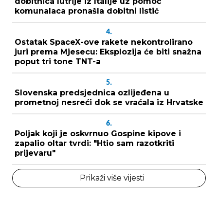
dobitnica lutrije iz Italije uz pomoć
komunalaca pronašla dobitni listić
4.
Ostatak SpaceX-ove rakete nekontrolirano
juri prema Mjesecu: Eksplozija će biti snažna
poput tri tone TNT-a
5.
Slovenska predsjednica ozlijeđena u
prometnoj nesreći dok se vraćala iz Hrvatske
6.
Poljak koji je oskvrnuo Gospine kipove i
zapalio oltar tvrdi: "Htio sam razotkriti
prijevaru"
Prikaži više vijesti