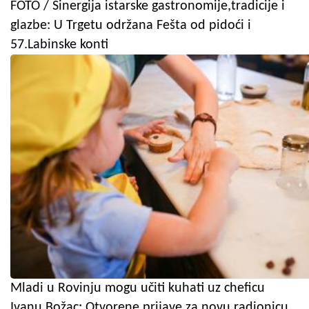
FOTO / Sinergija istarske gastronomije,tradicije i
glazbe: U Trgetu održana Fešta od pidoći i
57.Labinske konti
Mladi u Rovinju mogu učiti kuhati uz cheficu
Ivanu Božac: Otvorene prijave za novu radionicu