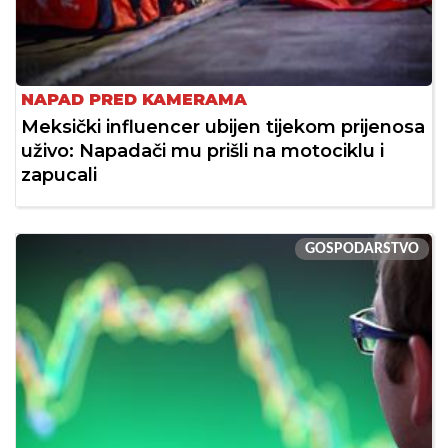
NAPAD PRED KAMERAMA
Meksički influencer ubijen tijekom prijenosa
uživo: Napadači mu prišli na motociklu i
zapucali
GOSPODARSTVO