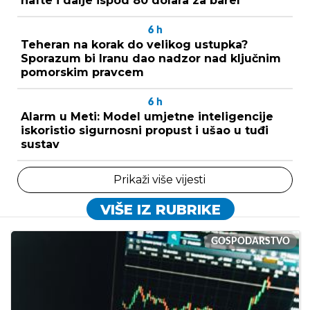
nafte i dalje ispod 80 dolara za barel
6
h
Teheran na korak do velikog ustupka?
Sporazum bi Iranu dao nadzor nad ključnim
pomorskim pravcem
6
h
Alarm u Meti: Model umjetne inteligencije
iskoristio sigurnosni propust i ušao u tuđi
sustav
Prikaži više vijesti
VIŠE IZ RUBRIKE
GOSPODARSTVO