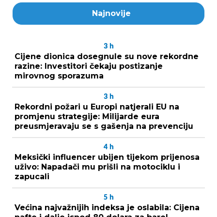
Najnovije
3
h
Cijene dionica dosegnule su nove rekordne
razine: Investitori čekaju postizanje
mirovnog sporazuma
3
h
Rekordni požari u Europi natjerali EU na
promjenu strategije: Milijarde eura
preusmjeravaju se s gašenja na prevenciju
4
h
Meksički influencer ubijen tijekom prijenosa
uživo: Napadači mu prišli na motociklu i
zapucali
5
h
Većina najvažnijih indeksa je oslabila: Cijena