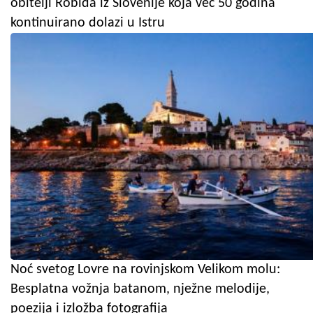
obitelji Robida iz Slovenije koja već 50 godina
kontinuirano dolazi u Istru
Noć svetog Lovre na rovinjskom Velikom molu:
Besplatna vožnja batanom, nježne melodije,
poezija i izložba fotografija