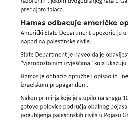
razorenih tijekom dvogodišnjeg rata u Gaz
predajom talaca.
Hamas odbacuje američke o
Američki State Department upozorio je 
napad na palestinske civile.
State Department je naveo da je obavije
"vjerodostojnim izvješćima" koja ukazuju 
Hamas je odbacio optužbe i opisao ih "
izraelskom propagandom.
Nakon primirja koje je stupilo na snagu 10
gotovo polovice područja obalnog pojasa, 
pogubljenja palestinskih civila u Pojasu G