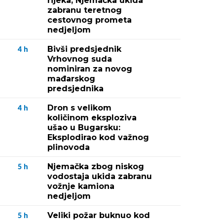
rijeka, Njemačka ukida
zabranu teretnog
cestovnog prometa
nedjeljom
Bivši predsjednik
4
h
Vrhovnog suda
nominiran za novog
mađarskog
predsjednika
Dron s velikom
4
h
količinom eksploziva
ušao u Bugarsku:
Eksplodirao kod važnog
plinovoda
Njemačka zbog niskog
5
h
vodostaja ukida zabranu
vožnje kamiona
nedjeljom
Veliki požar buknuo kod
5
h