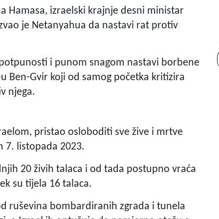
a Hamasa, izraelski krajnje desni ministar
zvao je Netanyahua da nastavi rat protiv
"u potpunosti i punom snagom nastavi borbene
-u Ben-Gvir koji od samog početka kritizira
iv njega.
raelom, pristao osloboditi sve žive i mrtve
 7. listopada 2023.
jih 20 živih talaca i od tada postupno vraća
ek su tijela 16 talaca.
pod ruševina bombardiranih zgrada i tunela