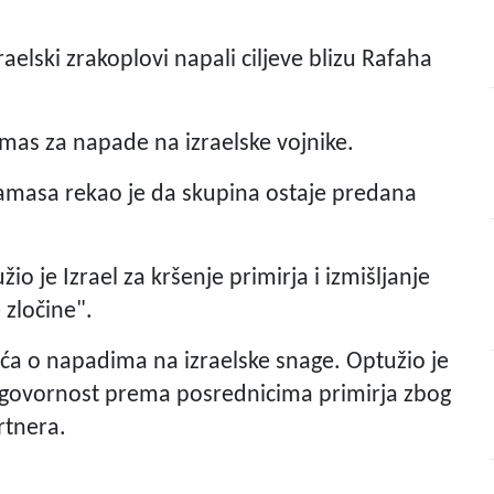
izraelski zrakoplovi napali ciljeve blizu Rafaha
Hamas za napade na izraelske vojnike.
Hamasa rekao je da skupina ostaje predana
io je Izrael za kršenje primirja i izmišljanje
 zločine".
ešća o napadima na izraelske snage. Optužio je
dgovornost prema posrednicima primirja zbog
artnera.
a