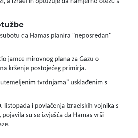
i, a Izrael ih optužuje da namjerno otežu s
ptužbe
u subotu da Hamas planira "neposredan"
stio jamce mirovnog plana za Gazu o
na kršenje postojećeg primirja.
neutemeljenim tvrdnjama" usklađenim s
. listopada i povlačenja izraelskih vojnika s
pojavila su se izvješća da Hamas vrši
aze.