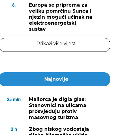
Europa se priprema za
6.
veliku pomrčinu Sunca i
njezin mogući učinak na
elektroenergetski
sustav
Prikaži više vijesti
Najnovije
Mallorca je digla glas:
25
min
Stanovnici na ulicama
prosvjeduju protiv
masovnog turizma
Zbog niskog vodostaja
2
h