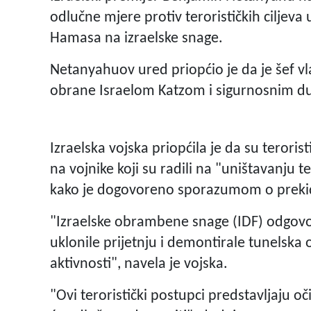
odlučne mjere protiv terorističkih ciljev
Hamasa na izraelske snage.
Netanyahuov ured priopćio je da je šef vl
obrane Israelom Katzom i sigurnosnim d
Izraelska vojska priopćila je da su terorist
na vojnike koji su radili na "uništavanju 
kako je dogovoreno sporazumom o prekid
"Izraelske obrambene snage (IDF) odgovo
uklonile prijetnju i demontirale tunelska 
aktivnosti", navela je vojska.
"Ovi teroristički postupci predstavljaju o