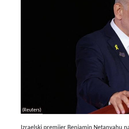
(Reuters)
Izraelski premijer Benjamin Netanyahu n