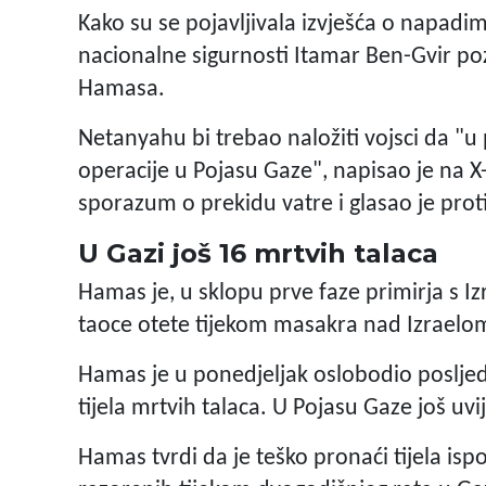
Kako su se pojavljivala izvješća o napadim
nacionalne sigurnosti Itamar Ben-Gvir po
Hamasa.
Netanyahu bi trebao naložiti vojsci da 
operacije u Pojasu Gaze", napisao je na X
sporazum o prekidu vatre i glasao je prot
U Gazi još 16 mrtvih talaca
Hamas je, u sklopu prve faze primirja s Iz
taoce otete tijekom masakra nad Izraelom
Hamas je u ponedjeljak oslobodio posljedn
tijela mrtvih talaca. U Pojasu Gaze još uvij
Hamas tvrdi da je teško pronaći tijela is