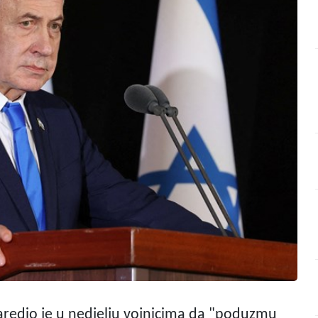
aredio je u nedjelju vojnicima da "poduzmu