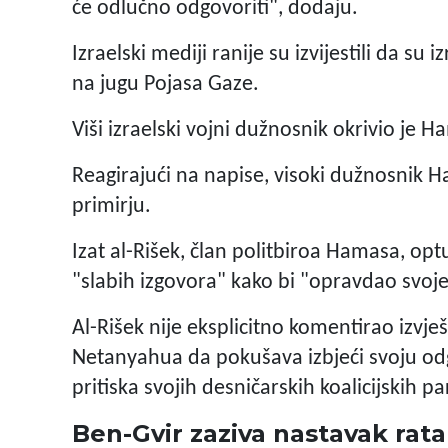
će odlučno odgovoriti", dodaju.
Izraelski mediji ranije su izvijestili da su 
na jugu Pojasa Gaze.
Viši izraelski vojni dužnosnik okrivio je 
Reagirajući na napise, visoki dužnosnik 
primirju.
Izat al-Rišek, član politbiroa Hamasa, optuž
"slabih izgovora" kako bi "opravdao svoje
Al-Rišek nije eksplicitno komentirao izvj
Netanyahua da pokušava izbjeći svoju o
pritiska svojih desničarskih koalicijskih p
Ben-Gvir zaziva nastavak rat