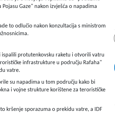
a u Pojasu Gaze" nakon izvješća o napadima
ade to odlučio nakon konzultacija s ministrom
užnosnicima.
i ispalili protutenkovsku raketu i otvorili vatru
terorističke infrastrukture u području Rafaha"
u vatre.
rile su napadima u tom području kako bi
okna i vojne strukture korištene za terorističke
čito kršenje sporazuma o prekidu vatre, a IDF