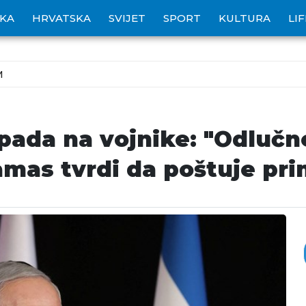
IKA
HRVATSKA
SVIJET
SPORT
KULTURA
LI
M
da na vojnike: "Odlučne 
mas tvrdi da poštuje pri