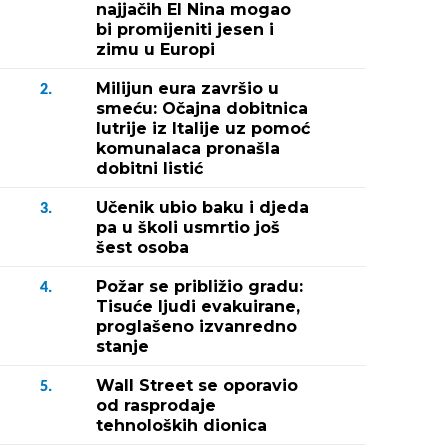
najjačih El Nina mogao
bi promijeniti jesen i
zimu u Europi
Milijun eura završio u
2.
smeću: Očajna dobitnica
lutrije iz Italije uz pomoć
komunalaca pronašla
dobitni listić
Učenik ubio baku i djeda
3.
pa u školi usmrtio još
šest osoba
Požar se približio gradu:
4.
Tisuće ljudi evakuirane,
proglašeno izvanredno
stanje
Wall Street se oporavio
5.
od rasprodaje
tehnoloških dionica