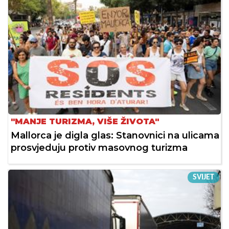
"MANJE TURIZMA, VIŠE ŽIVOTA"
Mallorca je digla glas: Stanovnici na ulicama
prosvjeduju protiv masovnog turizma
SVIJET