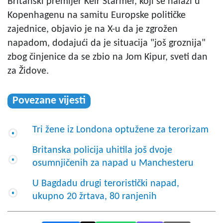
Britanski premijer Keir Starmer, koji se nalazi u
Kopenhagenu na samitu Europske političke
zajednice, objavio je na X-u da je zgrožen
napadom, dodajući da je situacija "još groznija"
zbog činjenice da se zbio na Jom Kipur, sveti dan
za Židove.
Povezane vijesti
Tri žene iz Londona optužene za terorizam
Britanska policija uhitila još dvoje
osumnjičenih za napad u Manchesteru
U Bagdadu drugi teroristički napad,
ukupno 20 žrtava, 80 ranjenih