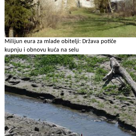
Milijun eura za mlade obitelji: Država potiče
kupnju i obnovu kuća na selu