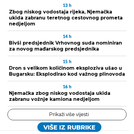
13
h
Zbog niskog vodostaja rijeka, Njemačka
ukida zabranu teretnog cestovnog prometa
nedjeljom
14
h
Bivši predsjednik Vrhovnog suda nominiran
za novog mađarskog predsjednika
15
h
Dron s velikom količinom eksploziva ušao u
Bugarsku: Eksplodirao kod važnog plinovoda
16
h
Njemačka zbog niskog vodostaja ukida
zabranu vožnje kamiona nedjeljom
Prikaži više vijesti
VIŠE IZ RUBRIKE