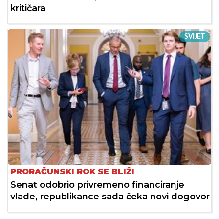
kritičara
SVIJET
PRORAČUNSKI ROK SE BLIŽI
Senat odobrio privremeno financiranje
vlade, republikance sada čeka novi dogovor