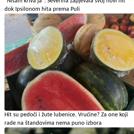
"Nisam kriva ja": Severina zapjevala svoj novi hit
dok Ipsilonom hita prema Puli
Hit su pedoči i žute lubenice. Vrućine? Za one koji
rade na štandovima nema puno izbora