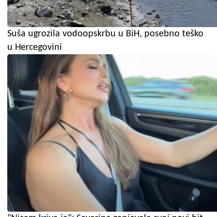
Suša ugrozila vodoopskrbu u BiH, posebno teško
u Hercegovini