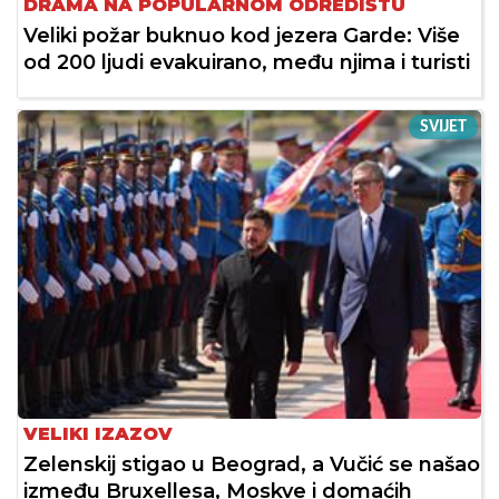
DRAMA NA POPULARNOM ODREDIŠTU
Veliki požar buknuo kod jezera Garde: Više
od 200 ljudi evakuirano, među njima i turisti
SVIJET
VELIKI IZAZOV
Zelenskij stigao u Beograd, a Vučić se našao
između Bruxellesa, Moskve i domaćih