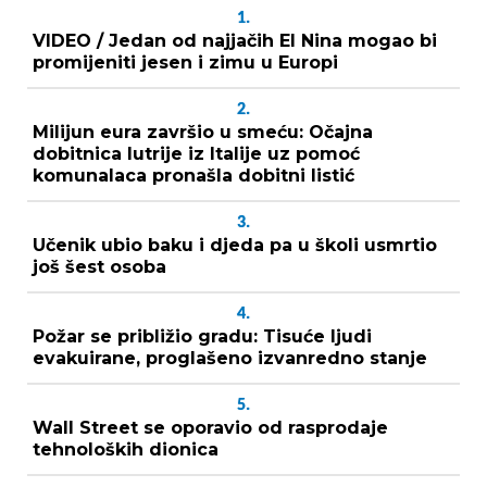
1.
VIDEO / Jedan od najjačih El Nina mogao bi
promijeniti jesen i zimu u Europi
2.
Milijun eura završio u smeću: Očajna
dobitnica lutrije iz Italije uz pomoć
komunalaca pronašla dobitni listić
3.
Učenik ubio baku i djeda pa u školi usmrtio
još šest osoba
4.
Požar se približio gradu: Tisuće ljudi
evakuirane, proglašeno izvanredno stanje
5.
Wall Street se oporavio od rasprodaje
tehnoloških dionica