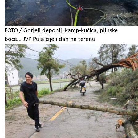
FOTO / Gorjeli deponij, kamp-kućica, plinske
boce... JVP Pula cijeli dan na terenu