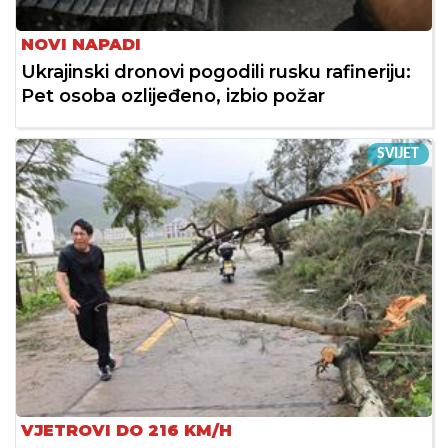
NOVI NAPADI
Ukrajinski dronovi pogodili rusku rafineriju:
Pet osoba ozlijeđeno, izbio požar
SVIJET
VJETROVI DO 216 KM/H