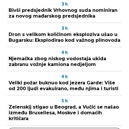
3
h
Bivši predsjednik Vrhovnog suda nominiran
za novog mađarskog predsjednika
3
h
Dron s velikom količinom eksploziva ušao u
Bugarsku: Eksplodirao kod važnog plinovoda
4
h
Njemačka zbog niskog vodostaja ukida
zabranu vožnje kamiona nedjeljom
4
h
Veliki požar buknuo kod jezera Garde: Više
od 200 ljudi evakuirano, među njima i turisti
5
h
Zelenskij stigao u Beograd, a Vučić se našao
između Bruxellesa, Moskve i domaćih
kritičara