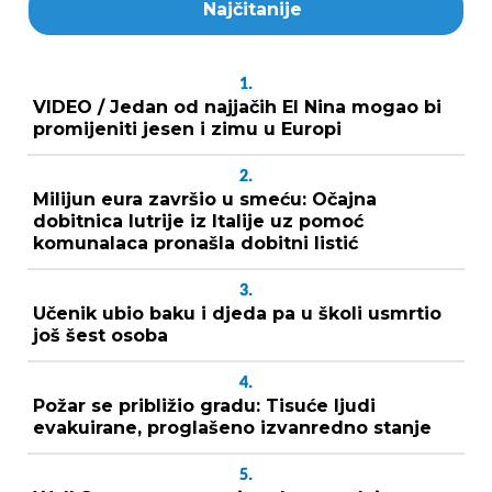
Najčitanije
1.
VIDEO / Jedan od najjačih El Nina mogao bi
promijeniti jesen i zimu u Europi
2.
Milijun eura završio u smeću: Očajna
dobitnica lutrije iz Italije uz pomoć
komunalaca pronašla dobitni listić
3.
Učenik ubio baku i djeda pa u školi usmrtio
još šest osoba
4.
Požar se približio gradu: Tisuće ljudi
evakuirane, proglašeno izvanredno stanje
5.