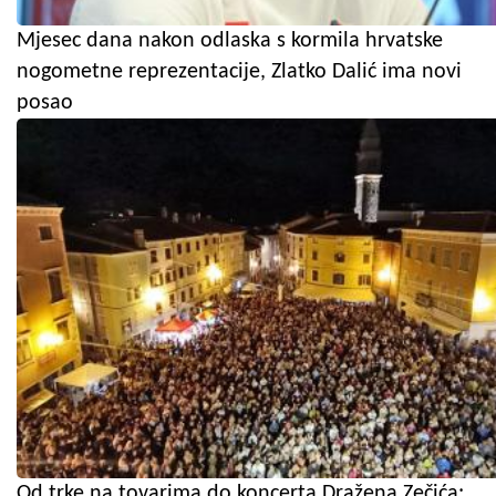
Mjesec dana nakon odlaska s kormila hrvatske
nogometne reprezentacije, Zlatko Dalić ima novi
posao
Od trke na tovarima do koncerta Dražena Zečića: