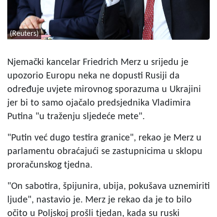
(Reuters)
Njemački kancelar Friedrich Merz u srijedu je
upozorio Europu neka ne dopusti Rusiji da
određuje uvjete mirovnog sporazuma u Ukrajini
jer bi to samo ojačalo predsjednika Vladimira
Putina "u traženju sljedeće mete".
"Putin već dugo testira granice", rekao je Merz u
parlamentu obraćajući se zastupnicima u sklopu
proračunskog tjedna.
"On sabotira, špijunira, ubija, pokušava uznemiriti
ljude", nastavio je. Merz je rekao da je to bilo
očito u Poljskoj prošli tjedan, kada su ruski