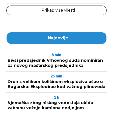
Prikaži više vijesti
Najnovije
8
min
Bivši predsjednik Vrhovnog suda nominiran
za novog mađarskog predsjednika
25
min
Dron s velikom količinom eksploziva ušao u
Bugarsku: Eksplodirao kod važnog plinovoda
1
h
Njemačka zbog niskog vodostaja ukida
zabranu vožnje kamiona nedjeljom