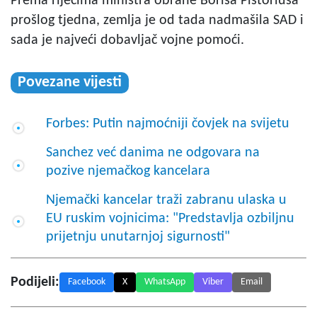
Prema riječima ministra obrane Borisa Pistoriusa
prošlog tjedna, zemlja je od tada nadmašila SAD i
sada je najveći dobavljač vojne pomoći.
Povezane vijesti
Forbes: Putin najmoćniji čovjek na svijetu
Sanchez već danima ne odgovara na
pozive njemačkog kancelara
Njemački kancelar traži zabranu ulaska u
EU ruskim vojnicima: "Predstavlja ozbiljnu
prijetnju unutarnjoj sigurnosti"
Podijeli:
Facebook
X
WhatsApp
Viber
Email