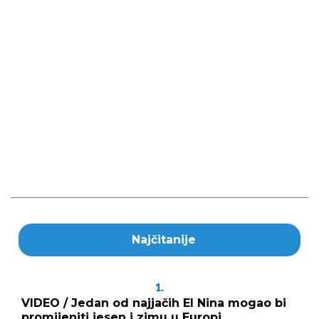
Najčitanije
1.
VIDEO / Jedan od najjačih El Nina mogao bi
promijeniti jesen i zimu u Europi