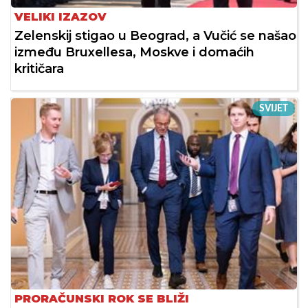
VELIKI IZAZOV
Zelenskij stigao u Beograd, a Vučić se našao
između Bruxellesa, Moskve i domaćih
kritičara
SVIJET
PRORAČUNSKI ROK SE BLIŽI