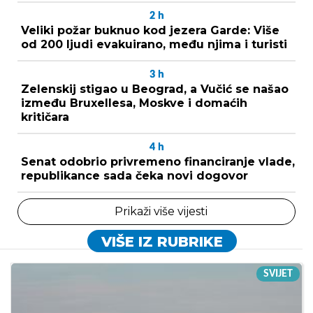
2
h
Veliki požar buknuo kod jezera Garde: Više
od 200 ljudi evakuirano, među njima i turisti
3
h
Zelenskij stigao u Beograd, a Vučić se našao
između Bruxellesa, Moskve i domaćih
kritičara
4
h
Senat odobrio privremeno financiranje vlade,
republikance sada čeka novi dogovor
Prikaži više vijesti
VIŠE IZ RUBRIKE
SVIJET