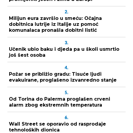
2.
Milijun eura završio u smeću: Očajna
dobitnica lutrije iz Italije uz pomoć
komunalaca pronašla dobitni listić
3.
Učenik ubio baku i djeda pa u školi usmrtio
još šest osoba
4.
Požar se približio gradu: Tisuće ljudi
evakuirane, proglašeno izvanredno stanje
5.
Od Torina do Palerma proglašen crveni
alarm zbog ekstremnih temperatura
6.
Wall Street se oporavio od rasprodaje
tehnoloških dionica