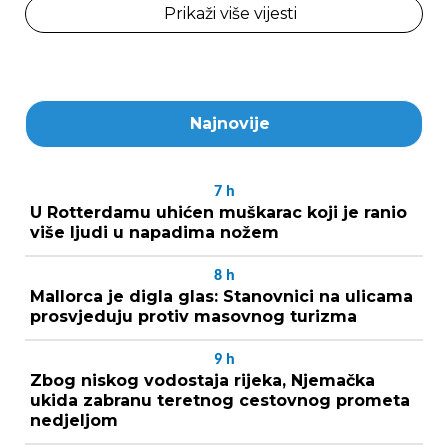
Prikaži više vijesti
Najnovije
7
h
U Rotterdamu uhićen muškarac koji je ranio
više ljudi u napadima nožem
8
h
Mallorca je digla glas: Stanovnici na ulicama
prosvjeduju protiv masovnog turizma
9
h
Zbog niskog vodostaja rijeka, Njemačka
ukida zabranu teretnog cestovnog prometa
nedjeljom