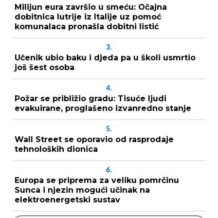
Milijun eura završio u smeću: Očajna
dobitnica lutrije iz Italije uz pomoć
komunalaca pronašla dobitni listić
3.
Učenik ubio baku i djeda pa u školi usmrtio
još šest osoba
4.
Požar se približio gradu: Tisuće ljudi
evakuirane, proglašeno izvanredno stanje
5.
Wall Street se oporavio od rasprodaje
tehnoloških dionica
6.
Europa se priprema za veliku pomrčinu
Sunca i njezin mogući učinak na
elektroenergetski sustav