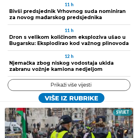
11
h
Bivši predsjednik Vrhovnog suda nominiran
za novog mađarskog predsjednika
11
h
Dron s velikom količinom eksploziva ušao u
Bugarsku: Eksplodirao kod važnog plinovoda
12
h
Njemačka zbog niskog vodostaja ukida
zabranu vožnje kamiona nedjeljom
Prikaži više vijesti
VIŠE IZ RUBRIKE
SVIJET